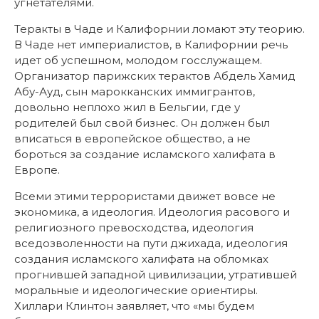
угнетателями.
Теракты в Чаде и Калифорнии ломают эту теорию.
В Чаде нет империалистов, в Калифорнии речь
идет об успешном, молодом госслужащем.
Организатор парижских терактов Абдель Хамид
Абу-Ауд, сын марокканских иммигрантов,
довольно неплохо жил в Бельгии, где у
родителей был свой бизнес. Он должен был
вписаться в европейское общество, а не
бороться за создание исламского халифата в
Европе.
Всеми этими террористами движет вовсе не
экономика, а идеология. Идеология расового и
религиозного превосходства, идеология
вседозволенности на пути джихада, идеология
создания исламского халифата на обломках
прогнившей западной цивилизации, утратившей
моральные и идеологические ориентиры.
Хиллари Клинтон заявляет, что «мы будем