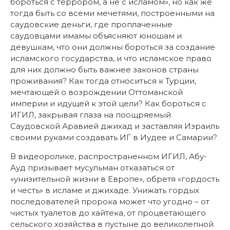
бороться с террором, а не с исламом», но как же
тогда быть со всеми мечетями, построенными на
саудовские деньги, где проплаченные
саудовцами имамы объясняют юношам и
девушкам, что они должны бороться за создание
исламского государства, и что исламское право
для них должно быть важнее законов страны
проживания? Как тогда относиться к Турции,
мечтающей о возрождении Оттоманской
империи и идущей к этой цели? Как бороться с
ИГИЛ, закрывая глаза на поощряемый
Саудовской Аравией джихад и заставляя Израиль
своими руками создавать ИГ в Иудее и Самарии?
В видеоролике, распространенном ИГИЛ, Абу-
Ауд призывает мусульман отказаться от
«унизительной жизни в Европе», обретя «гордость
и честь» в исламе и джихаде. Унижать гордых
последователей пророка может что угодно – от
чистых туалетов до хайтека, от процветающего
сельского хозяйства в пустыне до великолепной