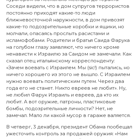
Соседи видели, что в дом супругов террористов
постоянно приходят какие-то люди
ближневосточной наружности, в дом привозят
какие-то подозрительные коробки и ящики, но
молчали, опасаясь прослыть расистами и
исламофобами. Родители и братья Саида Фарука
на голубом глазу заявляют, что ничего кроме
ненависти к Израилю за Саидом не замечали. Как
сказал отец итальянскому корреспонденту:
«Зачем воевать с Израилем. Мы (sic!) пытались, но
ничего хорошего из этого не вышло. С Израилем
нужно воевать политическим путем. Через два
года его не станет. Никто евреев не любит». Ну,
не любил Фарук Израиль и евреев, да кто их
любит. А вот оружие, патроны, пластиковые
бомбы, подозрительные личности? Нет, не
замечал. Мало ли какой мусор в гараже валяется.
В четверг, 3 декабря, президент Обама пообещал
ужесточить контроль за продажей оружия: «Нам