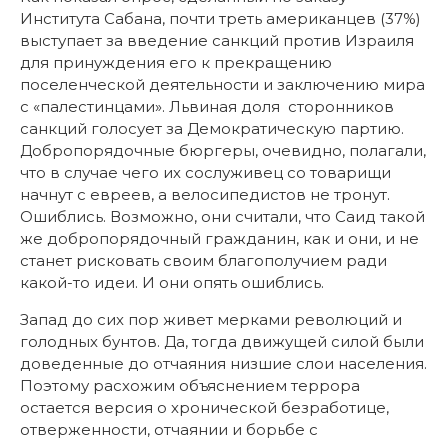
Института Сабана, почти треть американцев (37%)
выступает за введение санкций против Израиля
для принуждения его к прекращению
поселенческой деятельности и заключению мира
с «палестинцами». Львиная доля сторонников
санкций голосует за Демократическую партию.
Добропорядочные бюргеры, очевидно, полагали,
что в случае чего их сослуживец со товарищи
начнут с евреев, а велосипедистов не тронут.
Ошиблись. Возможно, они считали, что Саид такой
же добропорядочный гражданин, как и они, и не
станет рисковать своим благополучием ради
какой-то идеи. И они опять ошиблись.
Запад до сих пор живет мерками революций и
голодных бунтов. Да, тогда движущей силой были
доведенные до отчаяния низшие слои населения.
Поэтому расхожим объяснением террора
остается версия о хронической безработице,
отверженности, отчаянии и борьбе с