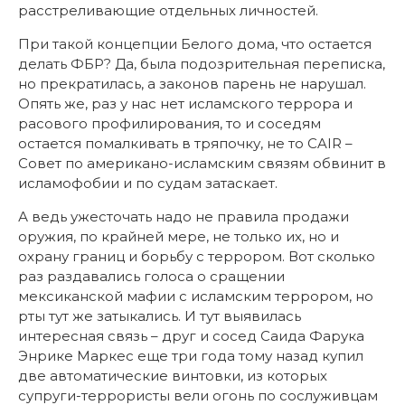
расстреливающие отдельных личностей.
При такой концепции Белого дома, что остается
делать ФБР? Да, была подозрительная переписка,
но прекратилась, а законов парень не нарушал.
Опять же, раз у нас нет исламского террора и
расового профилирования, то и соседям
остается помалкивать в тряпочку, не то CAIR –
Совет по американо-исламским связям обвинит в
исламофобии и по судам затаскает.
А ведь ужесточать надо не правила продажи
оружия, по крайней мере, не только их, но и
охрану границ и борьбу с террором. Вот сколько
раз раздавались голоса о сращении
мексиканской мафии с исламским террором, но
рты тут же затыкались. И тут выявилась
интересная связь – друг и сосед Саида Фарука
Энрике Маркес еще три года тому назад купил
две автоматические винтовки, из которых
супруги-террористы вели огонь по сослуживцам