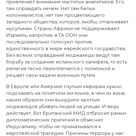
привлекает внимания маститых аналитиков. Его
там оправдать нечем. Нет там белых
колониалистов, нет там процветающего
западного общества, которое, якобы, отталкивает
мусульман. Страны Африки не поддерживают
Израиль, напротив, в ГА ООН они
последовательно голосуют против
единственного в мире еврейского государства.
Без всяких оправданий моджахеды ведут там
борьбу за создание исламского халифата, то есть
религия тесно переплетается с политикой и
решает свои задачи военным путем.
В Европе или Америке глупым кяфирам нужно
подсказать на понятном им языке, в чем их вина,
каким образом они вынудили кротких
моджахедов убивать людей на улицах. И ведь
действует. Вот британский МИД отбросил рамки
дипломатических приличий и объяснил
Иерусалиму, чтобы не примазывался к
европейской трагедии. Причины террора у нас