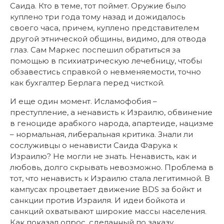
Саида. Кто в теме, тот поймет. Оружие было
куплено три года тому назад и дожидалось
своего часа, причем, куплено представителем
другой этнической общины, видимо, для отвода
глаз. Сам Маркес поспешил обратиться за
помощью в психиатрическую лечебницу, чтобы
обзавестись справкой о невменяемости, точно
как бухгалтер Берлага перед чисткой.
И еще один момент. Исламофобия –
преступление, а ненависть к Израилю, обвинение
в геноциде арабкого народа, апартеиде, нацизме
– нормальная, либеральная критика. Знали ли
сослуживцы о ненависти Саида Фарука к
Израилю? Не могли не знать. Ненависть, как и
любовь, долго скрывать невозможно. Проблема в
тот, что ненависть к Израилю стала легитимной. В
кампусах процветает движение BDS за бойкт и
санкции против Израиля. И идеи бойкота и
санкций охватывают широкие массы населения.
Как показал опрос, сделанный по заказу