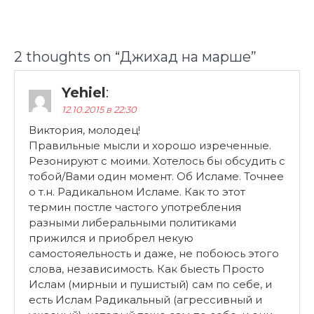
2 thoughts on “
Джихад на марше
”
Yehiel
:
12.10.2015 в 22:30
Виктория, молодец!
Правильные мысли и хорошо изреченные.
Резонируют с моими. Хотелось бы обсудить с
тобой/Вами один момент. Об Исламе. Точнее
о т.н. Радикальном Исламе. Как то этот
термин постле частого употребления
разными либеральными политиками
прижился и приобрел некую
самостояельность и даже, не побоюсь этого
слова, независимость. Как быесть Просто
Ислам (мирныи и пушистый) сам по себе, и
есть Ислам Радикальный (агрессивный и