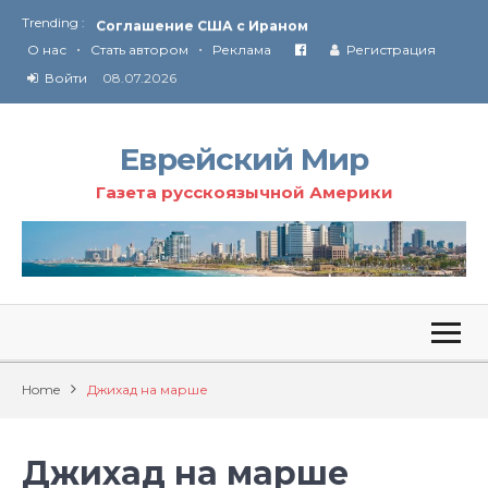
Trending :
Соглашение США с Ираном
•
•
Технология Революции в Иране
О нас
Стать автором
Реклама
Регистрация
Войти
08.07.2026
От Ирана до Ливана и Газы
Еврейский Мир
Газета русскоязычной Америки
Home
Джихад на марше
Джихад на марше