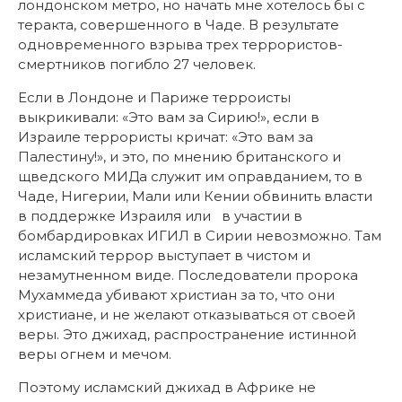
лондонском метро, но начать мне хотелось бы с
теракта, совершенного в Чаде. В результате
одновременного взрыва трех террористов-
смертников погибло 27 человек.
Если в Лондоне и Париже терроисты
выкрикивали: «Это вам за Сирию!», если в
Израиле террористы кричат: «Это вам за
Палестину!», и это, по мнению британского и
щведского МИДа служит им оправданием, то в
Чаде, Нигерии, Мали или Кении обвинить власти
в поддержке Израиля или в участии в
бомбардировках ИГИЛ в Сирии невозможно. Там
исламский террор выступает в чистом и
незамутненном виде. Последователи пророка
Мухаммеда убивают христиан за то, что они
христиане, и не желают отказываться от своей
веры. Это джихад, распространение истинной
веры огнем и мечом.
Поэтому исламский джихад в Африке не