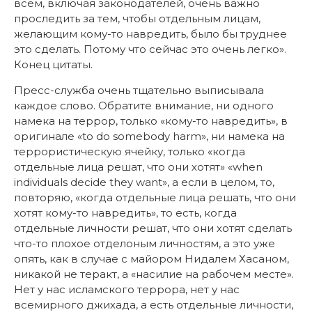
всем, включая законодателей, очень важно
проследить за тем, чтобы отдельным лицам,
желающим кому-то навредить, было бы труднее
это сделать. Потому что сейчас это очень легко».
Конец цитаты.
Пресс-служба очень тщательно выписывала
каждое слово. Обратите внимание, ни одного
намека на террор, только «кому-то навредить», в
оригинале «to do somebody harm», ни намека на
террористическую ячейку, только «когда
отдельные лица решат, что они хотят» «when
individuals decide they want», а если в целом, то,
повторяю, «когда отдельные лица решать, что они
хотят кому-то навредить», то есть, когда
отдельные личности решат, что они хотят сделать
что-то плохое отделоным личностям, а это уже
опять, как в случае с майором Нидалем Хасаном,
никакой не теракт, а «насилие на рабочем месте».
Нет у нас исламского террора, нет у нас
всемирного джихада, а есть отдельные личности,