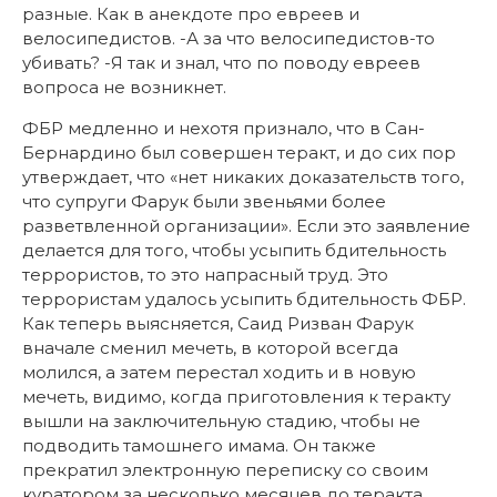
разные. Как в анекдоте про евреев и
велосипедистов. -А за что велосипедистов-то
убивать? -Я так и знал, что по поводу евреев
вопроса не возникнет.
ФБР медленно и нехотя признало, что в Сан-
Бернардино был совершен теракт, и до сих пор
утверждает, что «нет никаких доказательств того,
что супруги Фарук были звеньями более
разветвленной организации». Если это заявление
делается для того, чтобы усыпить бдительность
террористов, то это напрасный труд. Это
террористам удалось усыпить бдительность ФБР.
Как теперь выясняется, Саид Ризван Фарук
вначале сменил мечеть, в которой всегда
молился, а затем перестал ходить и в новую
мечеть, видимо, когда приготовления к теракту
вышли на заключительную стадию, чтобы не
подводить тамошнего имама. Он также
прекратил электронную переписку со своим
куратором за несколько месяцев до теракта.