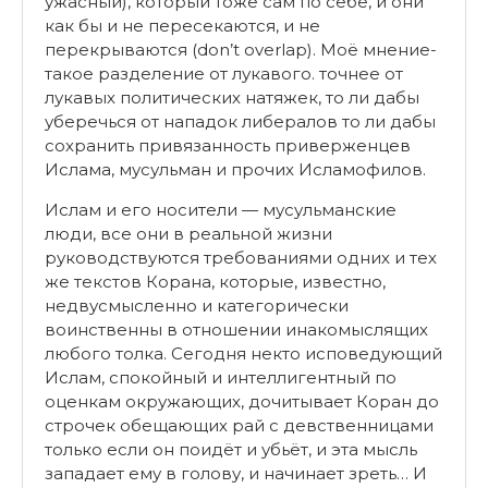
ужасный), который тоже сам по себе, и они
как бы и не пересекаются, и не
перекрываются (don’t overlap). Моё мнение-
такое разделение от лукавого. точнее от
лукавых политических натяжек, то ли дабы
уберечься от нападок либералов то ли дабы
сохранить привязанность приверженцев
Ислама, мусульман и прочих Исламофилов.
Ислам и его носители — мусульманские
люди, все они в реальной жизни
руководствуются трeбованиями одних и тех
же текстов Корана, которые, известно,
недвусмысленно и категорически
воинственны в отношении инакомыслящих
любого толка. Сегодня некто исповедующий
Ислам, спокойный и интеллигентный по
оценкам окружающих, дочитывает Коран до
строчек обещающих рай с девственницами
только если он поидёт и убьёт, и эта мысль
западает ему в голову, и начинает зреть… И