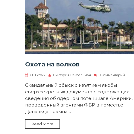
Охота на волков
к
08.13.2022
Виктория Вексельман
1 комментарий
запи
Охот
Скандальный обыск с изъятием якобы
на
сверхсекретных документов, содержащих
волк
сведения об ядерном потенциале Америки,
проведенный агентами ФБР в поместье
Дональда Трампа…
Read More