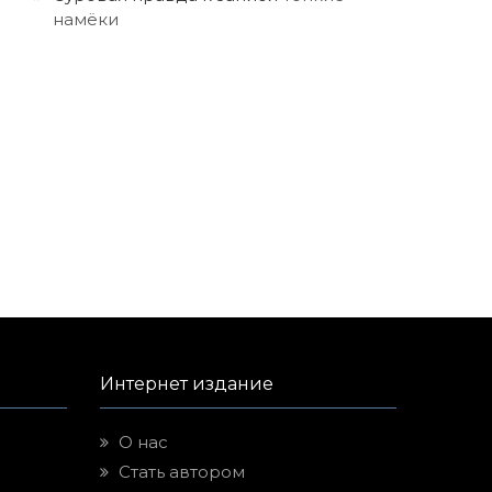
намёки
Интернет издание
О нас
Стать автором