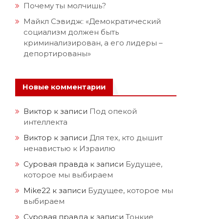
Почему ты молчишь?
Майкл Сэвидж: «Демократический
социализм должен быть
криминализирован, а его лидеры –
депортированы»
Новые комментарии
Виктор
к записи
Под опекой
интеллекта
Виктор
к записи
Для тех, кто дышит
ненавистью к Израилю
Суровая правда
к записи
Будущее,
которое мы выбираем
Mike22
к записи
Будущее, которое мы
выбираем
Суровая правда
к записи
Тонкие