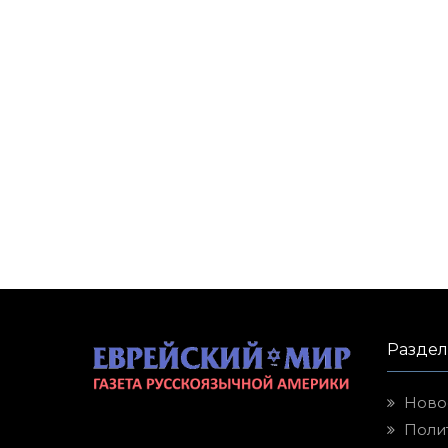
Разде
Ново
Поли