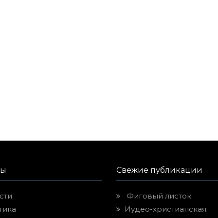
лы
Свежие публикации
сти
Фиговый листок
тика
Иудео-христианская