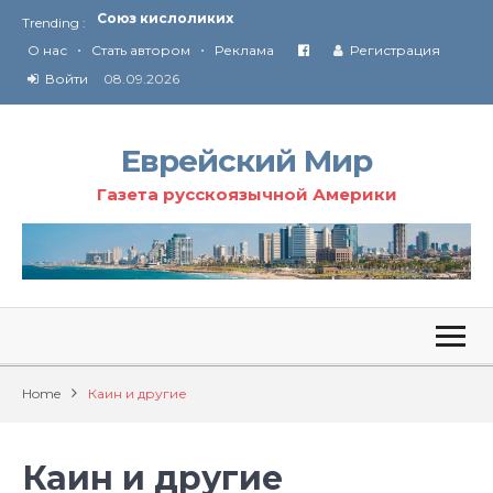
Trending :
Соглашение США с Ираном
•
•
Технология Революции в Иране
О нас
Стать автором
Реклама
Регистрация
Войти
08.09.2026
От Ирана до Ливана и Газы
Еврейский Мир
Газета русскоязычной Америки
Home
Каин и другие
Каин и другие