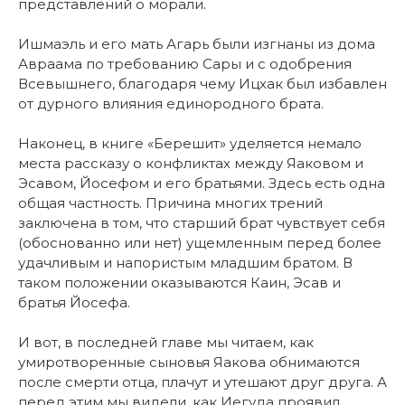
представлений о морали.
Ишмаэль и его мать Агарь были изгнаны из дома
Авраама по требованию Сары и с одобрения
Всевышнего, благодаря чему Ицхак был избавлен
от дурного влияния единородного брата.
Наконец, в книге «Берешит» уделяется немало
места рассказу о конфликтах между Яаковом и
Эсавом, Йосефом и его братьями. Здесь есть одна
общая частность. Причина многих трений
заключена в том, что старший брат чувствует себя
(обоснованно или нет) ущемленным перед более
удачливым и напористым младшим братом. В
таком положении оказываются Каин, Эсав и
братья Йосефа.
И вот, в последней главе мы читаем, как
умиротворенные сыновья Яакова обнимаются
после смерти отца, плачут и утешают друг друга. А
перед этим мы видели, как Иегуда проявил