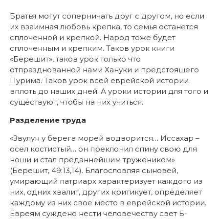
Братья могут соперничать друг с другом, но если
их взаимная любовь крепка, то семья останется
сплоченной и крепкой. Народ тоже будет
сплоченным и крепким. Таков урок книги
«Берешит», таков урок только что
отпразднованной нами Хануки и предстоящего
Пурима. Таков урок всей еврейской истории
вплоть до наших дней. А уроки истории для того и
существуют, чтобы на них учиться.
Разделение труда
«Звулун у берега морей водворится… Иссахар –
осел костистый… он преклонил спину свою для
ноши и стал преданнейшим тружеником»
(Берешит, 49:13,14). Благословляя сыновей,
умирающий патриарх характеризует каждого из
них, одних хвалит, других критикует, определяет
каждому из них свое место в еврейской истории.
Евреям суждено нести человечеству свет Б-