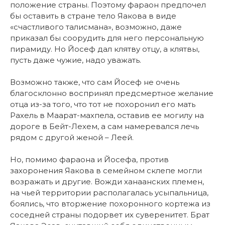
положение страны. Поэтому фараон предпочел
бы оставить в стране тело Яакова в виде
«счастливого талисмана», возможно, даже
приказал бы соорудить для него персональную
пирамиду. Но Йосеф дал клятву отцу, а клятвы,
пусть даже чужие, надо уважать.
Возможно также, что сам Йосеф не очень
благосклонно воспринял предсмертное желание
отца из-за того, что тот не похоронил его мать
Рахель в Маарат-махпела, оставив ее могилу на
дороге в Бейт-Лехем, а сам намеревался лечь
рядом с другой женой – Леей.
Но, помимо фараона и Йосефа, против
захоронения Яакова в семейном склепе могли
возражать и другие. Вожди ханаанских племен,
на чьей территории располагалась усыпальница,
боялись, что вторжение похоронного кортежа из
соседней страны подорвет их суверенитет. Брат