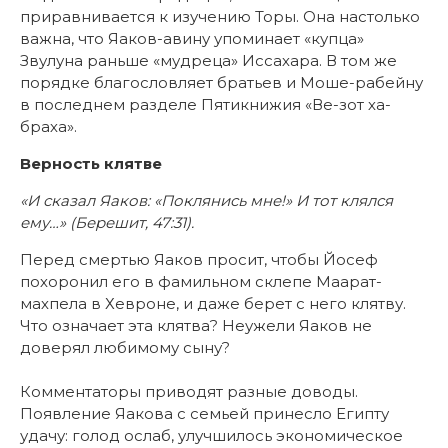
приравнивается к изучению Торы. Она настолько
важна, что Яаков-авину упоминает «купца»
Звулуна раньше «мудреца» Иссахара. В том же
порядке благословляет братьев и Моше-рабейну
в последнем разделе Пятикнижия «Ве-зот ха-
браха».
Верность клятве
«И сказал Яаков: «Поклянись мне!» И тот клялся
ему…» (Берешит, 47:31).
Перед смертью Яаков просит, чтобы Йосеф
похоронил его в фамильном склепе Маарат-
махпела в Хевроне, и даже берет с него клятву.
Что означает эта клятва? Неужели Яаков не
доверял любимому сыну?
Комментаторы приводят разные доводы.
Появление Яакова с семьей принесло Египту
удачу: голод ослаб, улучшилось экономическое