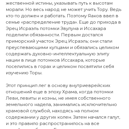
жественной истины, указывать путь к высотам
морали. Но весь народ не может учить Тору. Ведь
кто-то должен и работать. Поэтому Яаков ввел в
семье «распределение труда». Еще до прихода в
Эрец Исраэль потомки Звулуна и Иссахара
поделили обязанности. Первым достался
приморский участок Эрец Исраэль; они стали
преуспевающими купцами и обязались целиком
содержать духовно-интеллектуальную элиту
нации в лице потомков Иссахара, которые
поселились в горах и целиком посвятили себя
изучению Торы.
Этот принцип лег в основу внутриеврейских
отношений еще в эпоху Храма, когда потомки
Леви, левиты и коэны, не имея собственного
земельного надела, занимались исключительно
храмовой службой, находясь на полном
содержании у других колен. Затем начался галут,
и это правило распространилось на все