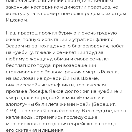
Яакова Эсав, считавший себя единственным
законным наследником династии праотцев, не
хотел уступать посмертное ложе рядом с их отцом
Ицхаком.
Наш праотец прожил бурную и очень трудную
жизнь, полную испытаний и утрат: конфликт с
Эсавом из-за похищенного благословения, побег
на чужбину, тяжелый семилетний труд за
любимую женщину, обман и снова семь лет
бесплатного труда; при возвращении
столкновение с Эсавом, ранняя смерть Рахели,
изнасилование дочери Дины в Шхеме,
внутрисемейные конфликты, трагическая
пропажа Йосефа. Яаков долго жил на чужбине и
умер вдали от родной земли. «Немноги и
злополучны были лета жизни моей» (Берешит,
47:9), – говорил Яаков фараону. В его судьбе, как в
капле воды, отразились последующие
многовековые страдания еврейского народа,
его скитания и лишения.