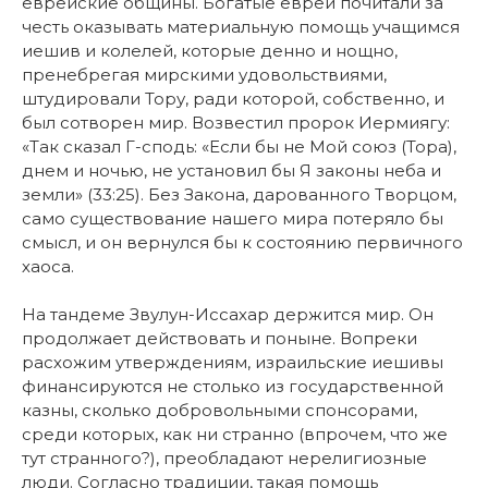
еврейские общины. Богатые евреи почитали за
честь оказывать материальную помощь учащимся
иешив и колелей, которые денно и нощно,
пренебрегая мирскими удовольствиями,
штудировали Тору, ради которой, собственно, и
был сотворен мир. Возвестил пророк Иермиягу:
«Так сказал Г-сподь: «Если бы не Мой союз (Тора),
днем и ночью, не установил бы Я законы неба и
земли» (33:25). Без Закона, дарованного Творцом,
само существование нашего мира потеряло бы
смысл, и он вернулся бы к состоянию первичного
хаоса.
На тандеме Звулун-Иссахар держится мир. Он
продолжает действовать и поныне. Вопреки
расхожим утверждениям, израильские иешивы
финансируются не столько из государственной
казны, сколько добровольными спонсорами,
среди которых, как ни странно (впрочем, что же
тут странного?), преобладают нерелигиозные
люди. Согласно традиции, такая помощь