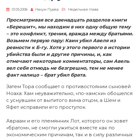
01.05.2006
Нахум Пурер
Недельная глава
Просматривая все двенадцать разделов книги
«Берешит», мы находим в них одну общую тему
– это конфликт, трения, вражда между братьями.
Возьмем первую пару: Каин убил Авеля из
ревности к Б-гу. Хотя у этого первого в истории
убийства были и другие причины, и, как
отмечают некоторые комментаторы, сам Авель
вел себя отнюдь не безгрешно, тем не менее
факт налицо – брат убил брата.
Затем Тора сообщает о противостоянии сыновей
Ноаха: Хам неуважительно, «по-хамски» обошелся
с уснувшим от выпитого вина отцом, а Шем и
Яфет исправили его проступок.
Авраам и его племянник Лот, которого он зовет
«братом», не смогли ужиться вместе как по
экономическим причинам, так и в силу различных