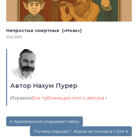
Непростые смертные («Ноах»)
10.22.2025
Автор Нахум Пурер
Израиль
Все публикации этого автора
Навигация
Архиепископ открывает тайну
по
записям
Почему маршал Г. Жуков не поехал в США