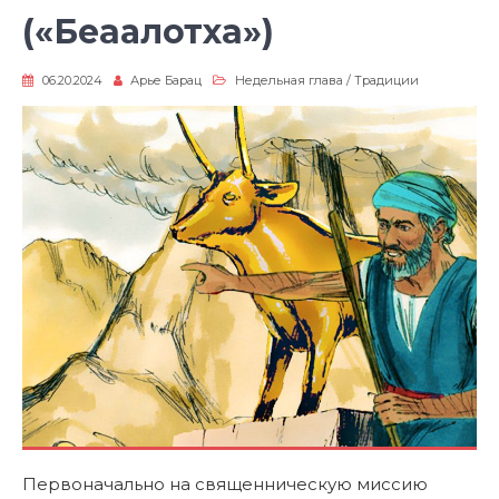
(«Беаaлотха»)
06.20.2024
Арье Барац
Недельная глава
/
Традиции
Первоначально на священническую миссию