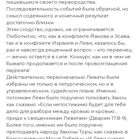
лишившихся своего первородства.
Последовательность событий была обратной, но
смысл содеянного и конечный результат
достаточно близки.
Этим сходство, однако, не ограничивается.
Любопытно, что, как в конфликте Йакова и Эсава,
так и в конфликте Израиля и Леви, казалось бы,
раз и навсегда решенный вопрос – кто первенец
— вечно остается в силе. Конкурс как ни в чем не
бывало продолжается и после провозглашения
лауреата!
Действительно, первоначально Левиты были
избраны не только в литургическом, но и в
управленческом, судейском плане. Именно
потомкам Леви было поручено толковать Закон,
как сказано: «Если непостижимо будет для тебя
дело для разбора между кровью и кровью…
приди к священникам Левитам» (Дварим 17:8-9).
Более того, именно им было поручено
преподавать народу Законы Торы, как сказано в
благословении Моше Рабейну: «И Леви сказал: