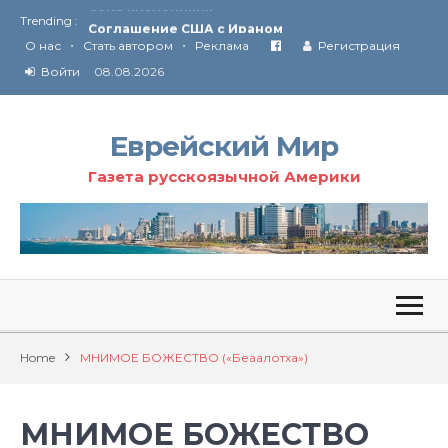
Trending :
Соглашение США с Ираном
•
•
Технология Революции в Иране
О нас
Стать автором
Реклама
Регистрация
Войти
08.08.2026
От Ирана до Ливана и Газы
Еврейский Мир
Газета русскоязычной Америки
Home
МНИМОЕ БОЖЕСТВО («Беаaлотха»)
МНИМОЕ БОЖЕСТВО