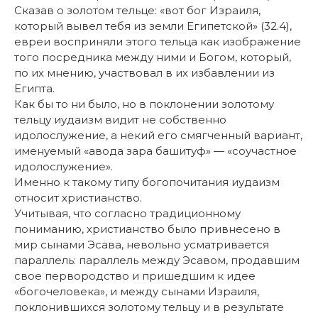
Сказав о золотом тельце: «вот бог Израиля,
который вывел тебя из земли Египетской» (32.4),
евреи восприняли этого тельца как изображение
того посредника между ними и Богом, который,
по их мнению, участвовал в их избавлении из
Египта.
Как бы то ни было, но в поклонении золотому
тельцу иудаизм видит не собственно
идолослужение, а некий его смягченный вариант,
именуемый «авода зара башитуф» — «соучастное
идолослужение».
Именно к такому типу богопочитания иудаизм
относит христианство.
Учитывая, что согласно традиционному
пониманию, христианство было привнесено в
мир сынами Эсава, невольно усматривается
параллель: параллель между Эсавом, продавшим
свое первородство и пришедшим к идее
«богочеловека», и между сынами Израиля,
поклонившихся золотому тельцу и в результате