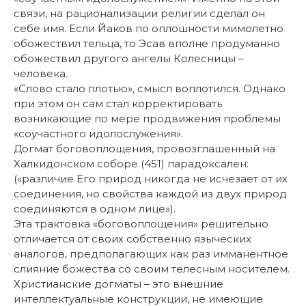
связи, на рационализации религии сделал он
себе имя. Если Йаков по оплошности мимолетно
обожествил тельца, то Эсав вполне продуманно
обожествил другого ангелы Колесницы –
человека.
«Слово стало плотью», смысл воплотился. Однако
при этом он сам стал корректировать
возникающие по мере продвижения проблемы
«соучастного идолослужения».
Догмат боговоплощения, провозглашенный на
Халкидонском соборе (451) парадоксален:
(«различие Его природ никогда не исчезает от их
соединения, но свойства каждой из двух природ
соединяются в одном лице»).
Эта трактовка «боговоплощения» решительно
отличается от своих собственно языческих
аналогов, предполагающих как раз имманентное
слияние божества со своим телесным носителем.
Христианские догматы – это внешние
интеллектуальные конструкции, не имеющие