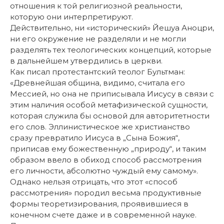
отношения к той религиозной реальности,
которую они интерпретируют.
Действительно, ни «исторический» Йешуа Аноцри,
ни его окружение не разделяли и не могли
разделять тех теологических концепций, которые
в дальнейшем утвердились в церкви.
Как писал протестантский теолог Бультман:
«Древнейшая община, видимо, считала его
Мессией, но она не приписывала Иисусу в связи с
этим наличия особой метафизической сущности,
которая служила бы основой для авторитетности
его слов. Эллинистическое же христианство
сразу превратило Иисуса в „Сына Божия“,
приписав ему божественную „природу“, и таким
образом ввело в обиход способ рассмотрения
его личности, абсолютно чуждый ему самому».
Однако нельзя отрицать, что этот «способ
рассмотрения» породил весьма продуктивные
формы теоретизирования, проявившиеся в
конечном счете даже и в современной науке.