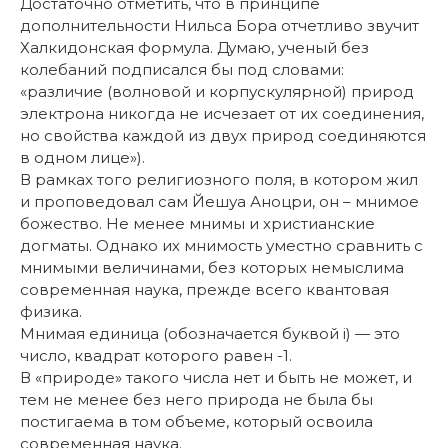
Достаточно отметить, что в принципе
дополнительности Нильса Бора отчетливо звучит
Халкидонская формула. Думаю, ученый без
колебаний подписался бы под словами:
«различие (волновой и корпускулярной) природ
электрона никогда не исчезает от их соединения,
но свойства каждой из двух природ соединяются
в одном лице»).
В рамках того религиозного поля, в котором жил
и проповедовал сам Йешуа Аноцри, он – мнимое
божество. Не менее мнимы и христианские
догматы. Однако их мнимость уместно сравнить с
мнимыми величинами, без которых немыслима
современная наука, прежде всего квантовая
физика.
Мнимая единица (обозначается буквой i) — это
число, квадрат которого равен -1.
В «природе» такого числа нет и быть не может, и
тем не менее без него природа не была бы
постигаема в том объеме, который освоила
современная наука.