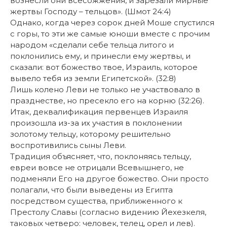
вознесли они всесожжения, и зарезали мирные
жертвы Господу – тельцов». (Шмот 24:4)
Однако, когда через сорок дней Моше спустился
с горы, то эти же самые юноши вместе с прочим
народом «сделали себе тельца литого и
поклонились ему, и принесли ему жертвы, и
сказали: вот божество твое, Израиль, которое
вывело тебя из земли Египетской». (32:8)
Лишь колено Леви не только не участвовало в
празднестве, но пресекло его на корню (32:26).
Итак, деквалификация первенцев Израиля
произошла из-за их участия в поклонении
золотому тельцу, которому решительно
воспротивились сыны Леви.
Традиция объясняет, что, поклоняясь тельцу,
евреи вовсе не отрицали Всевышнего, не
подменяли Его на другое божество. Они просто
полагали, что были выведены из Египта
посредством существа, приближенного к
Престолу Славы (согласно видению Йехезкеля,
таковых четверо: человек, телец, орел и лев).