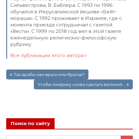
Сильвестрова, В. Библера. С 1993 по 1996
обучался в Иерусалимской йешиве «Бейт-
мораша». С 1992 проживает в Израиле, где с
момента приезда сотрудничал с газетой
«Вести». С 1999 по 2018 год вел в этой газете
еженедельную религиозно-философскую
рубрику.
Все публикации этого автора
Навигация
Так арабы нам враги или братья?
по
записям
Чтобы Америку снова сделать великой…
Поиск по сайту
Search