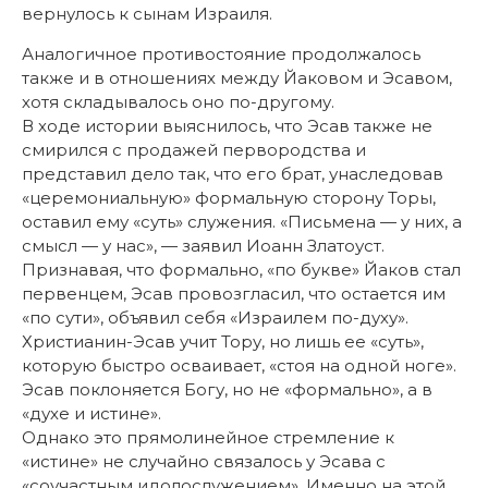
вернулось к сынам Израиля.
Аналогичное противостояние продолжалось
также и в отношениях между Йаковом и Эсавом,
хотя складывалось оно по-другому.
В ходе истории выяснилось, что Эсав также не
смирился с продажей первородства и
представил дело так, что его брат, унаследовав
«церемониальную» формальную сторону Торы,
оставил ему «суть» служения. «Письмена — у них, а
смысл — у нас», — заявил Иоанн Златоуст.
Признавая, что формально, «по букве» Йаков стал
первенцем, Эсав провозгласил, что остается им
«по сути», объявил себя «Израилем по-духу».
Христианин-Эсав учит Тору, но лишь ее «суть»,
которую быстро осваивает, «стоя на одной ноге».
Эсав поклоняется Богу, но не «формально», а в
«духе и истине».
Однако это прямолинейное стремление к
«истине» не случайно связалось у Эсава с
«соучастным идолослужением». Именно на этой