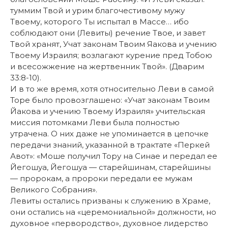
туммим Твой и урим благочестивому мужу
Твоему, которого Ты испытал в Массе… ибо
соблюдают они (Левиты) речение Твое, и завет
Твой хранят, Учат законам Твоим Яакова и учению
Твоему Израиля; возлагают курение пред Тобою
и всесожжение на жертвенник Твой». (Дварим
33:8-10).
И в то же время, хотя относительно Леви в самой
Торе было провозглашено: «Учат законам Твоим
Йакова и учению Твоему Израиля» учительская
миссия потомками Леви была полностью
утрачена. О них даже не упоминается в цепочке
передачи знаний, указанной в трактате «Перкей
Авот»: «Моше получил Тору на Синае и передал ее
Йегошуа, Йегошуа — старейшинам, старейшины
— пророкам, а пророки передали ее мужам
Великого Собрания».
Левиты остались призваны к служению в Храме,
они остались на «церемониальной» должности, но
духовное «первородство», духовное лидерство