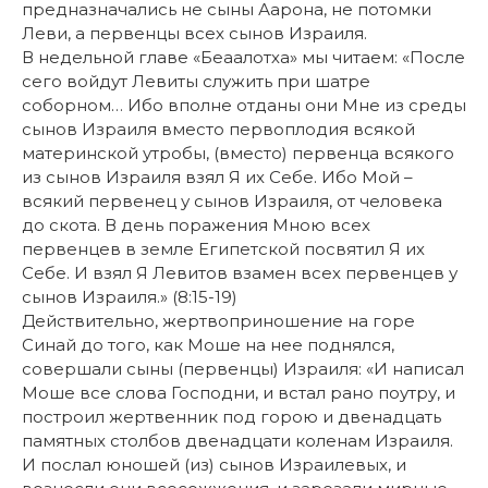
предназначались не сыны Аарона, не потомки
Леви, а первенцы всех сынов Израиля.
В недельной главе «Беаaлотха» мы читаем: «После
сего войдут Левиты служить при шатре
соборном… Ибо вполне отданы они Мне из среды
сынов Израиля вместо первоплодия всякой
материнской утробы, (вместо) первенца всякого
из сынов Израиля взял Я их Себе. Ибо Мой –
всякий первенец у сынов Израиля, от человека
до скота. В день поражения Мною всех
первенцев в земле Египетской посвятил Я их
Себе. И взял Я Левитов взамен всех первенцев у
сынов Израиля.» (8:15-19)
Действительно, жертвоприношение на горе
Синай до того, как Моше на нее поднялся,
совершали сыны (первенцы) Израиля: «И написал
Моше все слова Господни, и встал рано поутру, и
построил жертвенник под горою и двенадцать
памятных столбов двенадцати коленам Израиля.
И послал юношей (из) сынов Израилевых, и