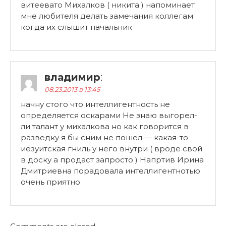
витеевато Михалков ( никита ) напоминает
мне любителя делать замечания коллегам
когда их слышит начальник
владимир
:
08.23.2013 в 13:45
начну стого что интеллигентность не
определяется оскарами Не знаю выгорел-
ли талант у михалкова но как говорится в
разведку я бы сним не пошел — какая-то
иезуитская гниль у него внутри ( вроде свой
в доску а продаст запросто ) Напртив Ирина
Дмитриевна порадовала интеллигентнотью
очень приятно