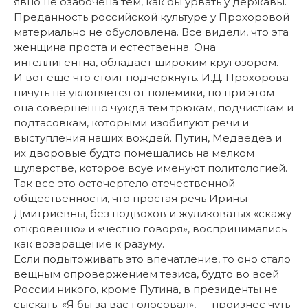
явно не озабочена тем, как бы урвать у державы.
Преданность российской культуре у Прохоровой
материально не обусловлена. Все видели, что эта
женщина проста и естественна. Она
интеллигентна, обладает широким кругозором.
И вот еще что стоит подчеркнуть. И.Д. Прохорова
ничуть не уклоняется от полемики, но при этом
она совершенно чужда тем трюкам, подчисткам и
подтасовкам, которыми изобилуют речи и
выступления наших вождей. Путин, Медведев и
их дворовые будто помешались на мелком
шулерстве, которое всуе именуют политологией.
Так все это осточертело отечественной
общественности, что простая речь Ирины
Дмитриевны, без подвохов и жуликоватых «скажу
откровенно» и «честно говоря», воспринимались
как возвращение к разуму.
Если подытоживать это впечатление, то оно стало
вещным опровержением тезиса, будто во всей
России никого, кроме Путина, в президенты не
сыскать. «Я бы за вас голосовал», — произнес чуть