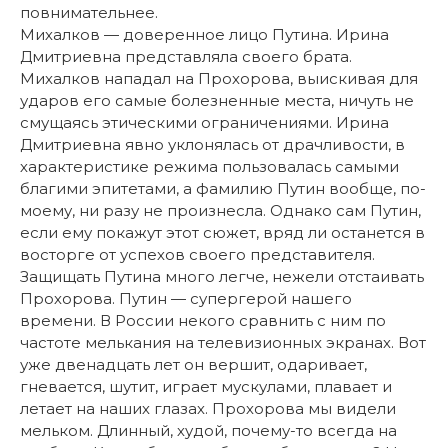
повнимательнее.
Михалков — доверенное лицо Путина. Ирина
Дмитриевна представляла своего брата.
Михалков нападал на Прохорова, выискивая для
ударов его самые болезненные места, ничуть не
смущаясь этическими ограничениями. Ирина
Дмитриевна явно уклонялась от драчливости, в
характеристике режима пользовалась самыми
благими эпитетами, а фамилию Путин вообще, по-
моему, ни разу не произнесла. Однако сам Путин,
если ему покажут этот сюжет, вряд ли останется в
восторге от успехов своего представителя.
Защищать Путина много легче, нежели отстаивать
Прохорова. Путин — супергерой нашего
времени. В России некого сравнить с ним по
частоте мелькания на телевизионных экранах. Вот
уже двенадцать лет он вершит, одаривает,
гневается, шутит, играет мускулами, плавает и
летает на наших глазах. Прохорова мы видели
мельком. Длинный, худой, почему-то всегда на