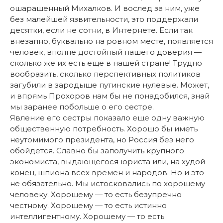
ошарашенный Михалков. И вослед за ним, уже
без малейшей язвительности, это поддержали
десятки, если не сотни, в Интернете. Если так
внезапно, буквально на ровном месте, появляется
человек, вполне достойный нашего доверия —
сколько же их есть еще в нашей стране! Трудно
вообразить, сколько перспективных политиков
загубили в зародыше путинские нулевые. Может,
и впрямь Прохоров нам бы не понадобился, знай
мы заранее побольше о его сестре.
Явление его сестры показало еще одну важную
общественную потребность. Хорошо бы иметь
неутомимого президента, но Россия без него
обойдется. Славно бы заполучить крупного
экономиста, выдающегося юриста или, на худой
конец, шпиона всех времен и народов. Но и это
не обязательно. Мы истосковались по хорошему
человеку. Хорошему — то есть безупречно
честному. Хорошему — то есть истинно
интеллигентному. Хорошему — то есть