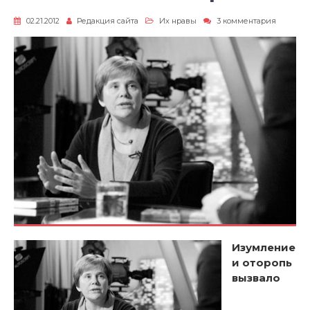
к
02.21.2012
Редакция сайта
Их нравы
3 комментария
записи
Явлени
его
сестры
Изумление
и оторопь
вызвало