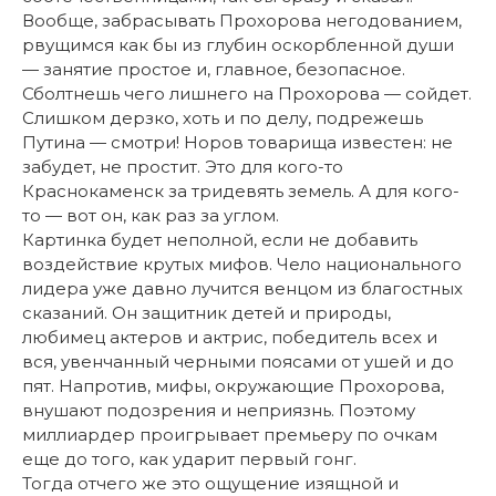
Вообще, забрасывать Прохорова негодованием,
рвущимся как бы из глубин оскорбленной души
— занятие простое и, главное, безопасное.
Сболтнешь чего лишнего на Прохорова — сойдет.
Слишком дерзко, хоть и по делу, подрежешь
Путина — смотри! Норов товарища известен: не
забудет, не простит. Это для кого-то
Краснокаменск за тридевять земель. А для кого-
то — вот он, как раз за углом.
Картинка будет неполной, если не добавить
воздействие крутых мифов. Чело национального
лидера уже давно лучится венцом из благостных
сказаний. Он защитник детей и природы,
любимец актеров и актрис, победитель всех и
вся, увенчанный черными поясами от ушей и до
пят. Напротив, мифы, окружающие Прохорова,
внушают подозрения и неприязнь. Поэтому
миллиардер проигрывает премьеру по очкам
еще до того, как ударит первый гонг.
Тогда отчего же это ощущение изящной и