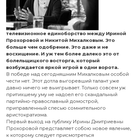
телевизионное единоборство между Ириной
Прохоровой и Никитой Михалковым. Это
больше чем одобрение. Это даже и не
восхищение. И уж тем более далеко это от
болельщицкого восторга, который
возбуждается яркой игрой в одни ворота.
В победе над сегодняшним Михал­ковым особой
чести нет. Этот дотла выгоревший талант уже
давно ничего не выигрывает. Только совсем уж
притихшему уму не надоел его скандальный
партийно-православный домострой,
приправленный спесью сомнительного
аристократизма.
Первый выход на публику Ирины Дмитриевны
Прохоровой представляет собою новое явление,
к которому следует присмотреться