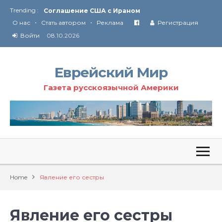
Trending :
Соглашение США с Ираном
•
•
Технология Революции в Иране
О нас
Стать автором
Реклама
Регистрация
Войти
08.10.2026
От Ирана до Ливана и Газы
Еврейский Мир
Газета русскоязычной Америки
Home
Явление его сестры
Явление его сестры