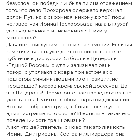
безусловной победы? И была ли она отражением
того, что дело Прохорова одержало верх над
делом Путина, а скромная, никому до той поры
неизвестная Ирина Прохорова загнала в глухой
угол надменного и знаменитого Никиту
Михалкова?
Давайте приглушим спортивные эмоции. Если вы
заметили, власть уже давно проигрывает все
публичные дискуссии. Отборные Цицероны
«Единой России», скуля и зализывая раны,
позорно уползают с ковра при встречах с
подготовленными людьми из оппозиции, не
прошедшей курсов кремлевской дрессуры. Да
что Цицероны! Посмотрите, как последовательно
укрывается Путин от любой открытой дискуссии.
Это ли не образец труса, забившегося в угол
административного окопа? И есть ли в таком его
поведении хоть гран новизны?
А вот что действительно ново, так это личность
Ирины Дмитриевны. Сестра миллиардера, она