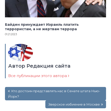
Байден принуждает Израиль платить
террористам, а не жертвам террора
01.21.2023
Автор Редакция сайта
Все публикации этого автора
Навигация
Кто достоин представлять нас в Сенате штата Нью-
по
Йорк?
записям
Зверское избиение в Москве