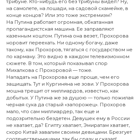
трибуне. Кто-нибудь его без трибуны видел? Ну,
на самолете, на лошади, на садовой скамейке, в
конце концов? Или это тоже экстремизм?
На Путина работает огромная, обкатанная
пропагандистская машина. Ее заправляют
казенным коштом. Путина она везет, Прохорова
норовит переехать. Ни одному богачу, даже
такому, как Прохоров, тягаться с государством не
по карману. Это видно в каждом телевизионном
сюжете. В том, который показывал спор
Михалкова с Прохоровой — тоже.
Нападать на Прохорова еще проще, чем его
защищать. Тут и Кургиняна не зови. У Прохорова
мошна трещит от миллиардов, известно, как
добытых. У Путина же за душою — только пожилая
черная сука да старый «запорожец». Прохоров
мало, что сам миллиардер, так еще и
подозрительно бездетен. Девушек ему в России
не хватает, да? Египту хватает, Эмиратам хватает,
скоро Китай завалим своими девицами. Брезгует
соотечественницами, так бы сразу и сказал!