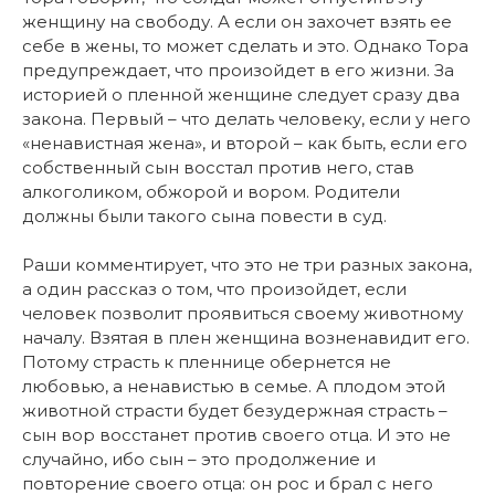
женщину на свободу. А если он захочет взять ее
себе в жены, то может сделать и это. Однако Тора
предупреждает, что произойдет в его жизни. За
историей о пленной женщине следует сразу два
закона. Первый – что делать человеку, если у него
«ненавистная жена», и второй – как быть, если его
собственный сын восстал против него, став
алкоголиком, обжорой и вором. Родители
должны были такого сына повести в суд.
Раши комментирует, что это не три разных закона,
а один рассказ о том, что произойдет, если
человек позволит проявиться своему животному
началу. Взятая в плен женщина возненавидит его.
Потому страсть к пленнице обернется не
любовью, а ненавистью в семье. А плодом этой
животной страсти будет безудержная страсть –
сын вор восстанет против своего отца. И это не
случайно, ибо сын – это продолжение и
повторение своего отца: он рос и брал с него