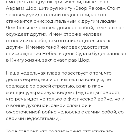
смотреть на других критически, пишет рав
Авраам Шор, цитируя книгу «Эзор Яаков». Стоит
человеку увидеть свои недостатки, как он
становится снисходительным к другим людям.
Чем больше человек доволен собой, тем чаще он
осуждает других. И чем строже человек
относится к себе, тем он снисходительнее к
другим. Именно такой человек удостоится
снисхождения Небес в день Суда и будет записан
в Книгу жизни, заключает рав Шор.
Наша недельная глава повествует о том, что
делать еврею, если он вышел на войну и, не
совладав со своей страстью, взял в плен
женщину, «красивую видом» (мудрецы говорят,
что речь идет не только о физической войне, но и
о войне духовной, самой сложной и
ожесточенной войне человека с самим собой, со
своими недостатками).
Тора говорит, что солдат может отпустить эту