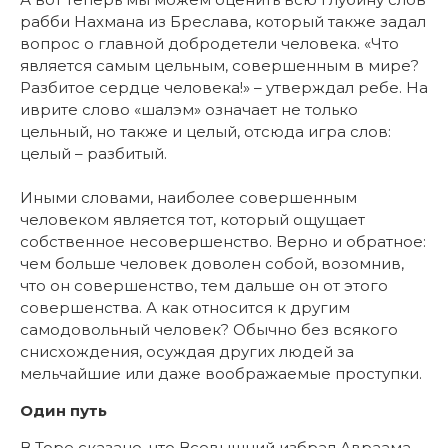
рабби Нахмана из Бреслава, который также задал
вопрос о главной добродетели человека. «Что
является самым цельным, совершенным в мире?
Разбитое сердце человека!» – утверждал ребе. На
иврите слово «шалэм» означает не только
цельный, но также и целый, отсюда игра слов:
целый – разбитый.
Иными словами, наиболее совершенным
человеком является тот, который ощущает
собственное несовершенство. Верно и обратное:
чем больше человек доволен собой, возомнив,
что он совершенство, тем дальше он от этого
совершенства. А как относится к другим
самодовольный человек? Обычно без всякого
снисхождения, осуждая других людей за
мельчайшие или даже воображаемые проступки.
Один путь
В Торе сказано, что Всевышний избрал Авраама,