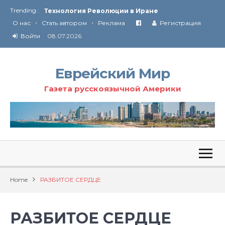
Trending :
Технология Революции в Иране
•
•
О нас
Стать автором
Реклама
Регистрация
От Ирана до Ливана и Газы
Войти
08.07.2026
Еврейский Мир
Газета русскоязычной Америки
Home
РАЗБИТОЕ СЕРДЦЕ
РАЗБИТОЕ СЕРДЦЕ