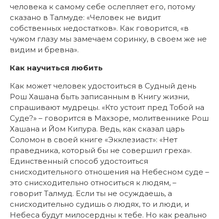
человека к самому себе ослепляет его, потому
сказано в Талмуде: «Человек не видит
собственных недостатков». Как говорится, «в
чужом глазу мы замечаем соринку, в своем же не
видим и бревна».
Как научиться любить
Как может человек удостоиться в Судный день
Рош Хашана быть записанным в Книгу жизни,
спрашивают мудрецы. «Кто устоит пред Тобой на
Суде?» – говорится в Махзоре, молитвеннике Рош
Хашана и Йом Кипура. Ведь, как сказал царь
Соломон в своей книге «Экклезиаст»: «Нет
праведника, который бы не совершил греха».
Единственный способ удостоиться
снисходительного отношения на Небесном суде –
это снисходительно относиться к людям, –
говорит Талмуд. Если ты не осуждаешь, а
снисходительно судишь о людях, то и люди, и
Небеса будут милосердны к тебе. Но как реально