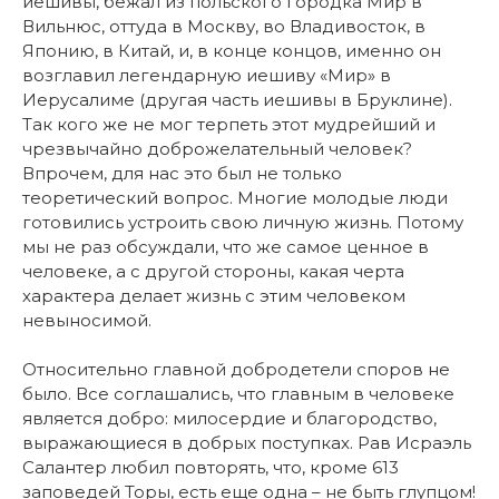
иешивы, бежал из польского городка Мир в
Вильнюс, оттуда в Москву, во Владивосток, в
Японию, в Китай, и, в конце концов, именно он
возглавил легендарную иешиву «Мир» в
Иерусалиме (другая часть иешивы в Бруклине).
Так кого же не мог терпеть этот мудрейший и
чрезвычайно доброжелательный человек?
Впрочем, для нас это был не только
теоретический вопрос. Многие молодые люди
готовились устроить свою личную жизнь. Потому
мы не раз обсуждали, что же самое ценное в
человеке, а с другой стороны, какая черта
характера делает жизнь с этим человеком
невыносимой.
Относительно главной добродетели споров не
было. Все соглашались, что главным в человеке
является добро: милосердие и благородство,
выражающиеся в добрых поступках. Рав Исраэль
Салантер любил повторять, что, кроме 613
заповедей Торы, есть еще одна – не быть глупцом!