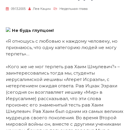
09.13.2005
Лев Кацин
Недельная глава
Не будь глупцом!
«Я отношусь с любовью к каждому человеку, но
признаюсь, что одну категорию людей не могу
терпеть»…
«Кого же не мог терпеть рав Хаим Шмулевич?» –
заинтересовались тогда мы, студенты
иерусалимской иешивы «Атерет Исраэль», с
нетерпением ожидая ответа. Рав Ицхак Эзрахи
(сегодня он возглавляет иешиву «Мир» в
Иерусалиме) рассказывал, что эти слова
произнес его знаменитый тесть рав Хаим
Шмулевич. Рав Хаим был одним из самых великих
мудрецов своего поколения. Во время Второй
мировой войны он, вместе с другими учениками