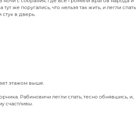
 ночи с собрания, где все громили врагов народа и
тут же поругались, что нельзя так жить, и легли спать
и стук в дверь.
вет этажом выше.
рника. Рабиновичи легли спать, тесно обнявшись, и,
у счастливы.