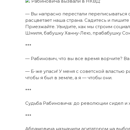
Рабиновича вызвали в НКВД:
— Вы напрасно перестали переписываться с 
расцветает наша страна. Садитесь и пишите 
Приезжайте. Увидите, как мы строим социал
Шмиля, бабушку Ханну-Лею, прабабушку Сон
***
— Рабинович, что вы все время ворчите? Ва
— Б-же упаси! У меня с советской властью р
чтобы я был в земле, а я — чтобы они.
***
Судьба Рабиновича: до революции сидел и 
***
Абрамовича назначили агитатором на выбора