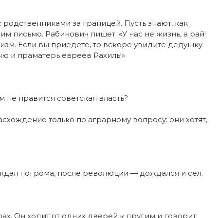
родственниками за границей. Пусть знают, как
им письмо. Рабинович пишет: «У нас не жизнь, а рай!
изм. Если вы приедете, то вскоре увидите дедушку
ю и праматерь евреев Рахиль!»
м не нравится советская власть?
асхождение только по аграрному вопросу: они хотят,
ждал погрома, после революции — дождался и сел.
х. Он ходит от одних дверей к другим и говорит: