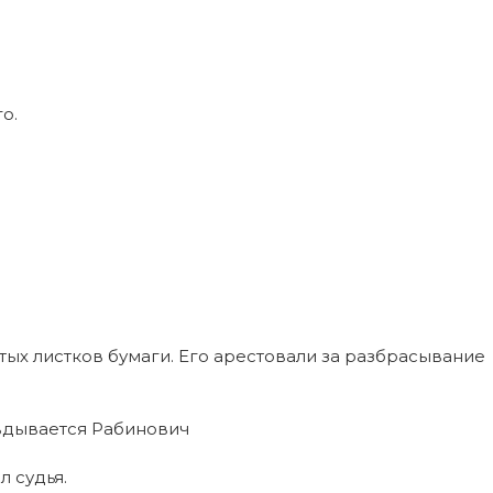
о.
тых листков бумаги. Его арестовали за разбрасывание
авдывается Рабинович
л судья.