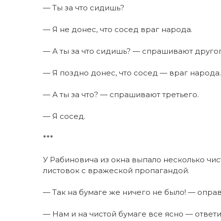
— Ты за что сидишь?
— Я не донес, что сосед враг народа.
— А ты за что сидишь? — спрашивают другог
— Я поздно донес, что сосед — враг народа.
— А ты за что? — спрашивают третьего.
— Я сосед.
***
У Рабиновича из окна выпало несколько чис
листовок с вражеской пропагандой.
— Так на бумаге же ничего не было! — опр
— Нам и на чистой бумаге все ясно — ответи