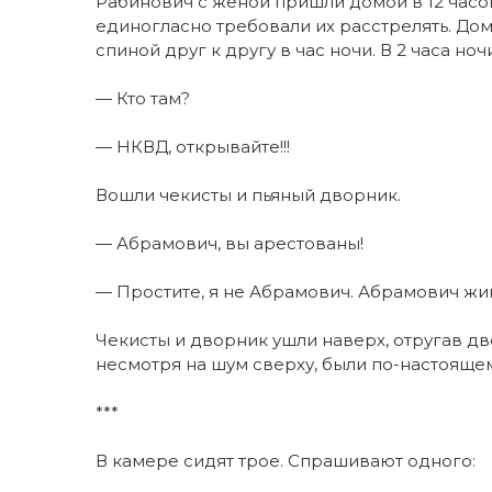
Рабинович с женой пришли домой в 12 часов
единогласно требовали их расстрелять. Дома 
спиной друг к другу в час ночи. В 2 часа ноч
— Кто там?
— НКВД, открывайте!!!
Вошли чекисты и пьяный дворник.
— Абрамович, вы арестованы!
— Простите, я не Абрамович. Абрамович жи
Чекисты и дворник ушли наверх, отругав дво
несмотря на шум сверху, были по-настоящем
***
В камере сидят трое. Спрашивают одного: