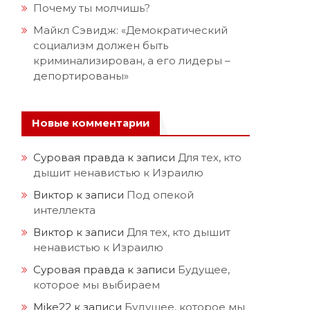
Почему ты молчишь?
Майкл Сэвидж: «Демократический
социализм должен быть
криминализирован, а его лидеры –
депортированы»
Новые комментарии
Суровая правда
к записи
Для тех, кто
дышит ненавистью к Израилю
Виктор
к записи
Под опекой
интеллекта
Виктор
к записи
Для тех, кто дышит
ненавистью к Израилю
Суровая правда
к записи
Будущее,
которое мы выбираем
Mike22
к записи
Будущее, которое мы