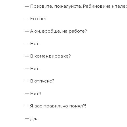
— Позовите, пожалуйста, Рабиновича к теле
— Его нет.
— А он, вообще, на работе?
— Нет.
— В командировке?
— Нет.
— В отпуске?
— Нет!!!
— Я вас правильно понял?!
— Да.