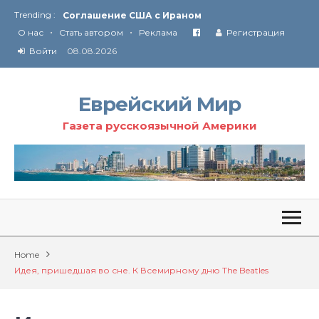
Trending :
Соглашение США с Ираном
•
•
Технология Революции в Иране
О нас
Стать автором
Реклама
Регистрация
Войти
08.08.2026
От Ирана до Ливана и Газы
Еврейский Мир
Газета русскоязычной Америки
Home
Идея, пришедшая во сне. К Всемирному дню The Beatles