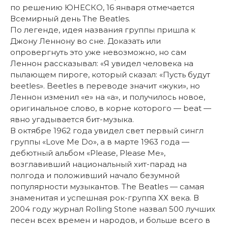
по решению ЮНЕСКО, 16 января отмечается
Всемирный день The Beatles.
По легенде, идея названия группы пришла к
Джону Леннону во сне. Доказать или
опровергнуть это уже невозможно, но сам
Леннон рассказывал: «Я увидел человека на
пылающем пироге, который сказал: «Пусть будут
beetles». Beetles в переводе значит «жуки», но
Леннон изменил «e» на «a», и получилось новое,
оригинальное слово, в корне которого — beat —
явно угадывается бит-музыка.
В октябре 1962 года увидел свет первый сингл
группы «Love Me Do», а в марте 1963 года —
дебютный альбом «Please, Please Me»,
возглавивший национальный хит-парад на
полгода и положивший начало безумной
популярности музыкантов. The Beatles — самая
знаменитая и успешная рок-группа ХХ века. В
2004 году журнал Rolling Stone назвал 500 лучших
песен всех времен и народов, и больше всего в