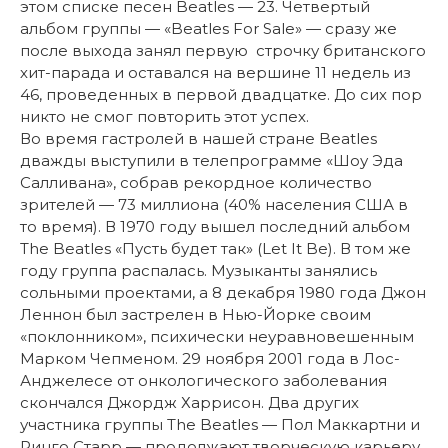
этом списке песен Beatles — 23. Четвертый
альбом группы — «Beatles For Sale» — сразу же
после выхода занял первую строчку британского
хит-парада и оставался на вершине 11 недель из
46, проведенных в первой двадцатке. До сих пор
никто не смог повторить этот успех.
Во время гастролей в нашей стране Beatles
дважды выступили в телепрограмме «Шоу Эда
Салливана», собрав рекордное количество
зрителей — 73 миллиона (40% населения США в
то время). В 1970 году вышел последний альбом
The Beatles «Пусть будет так» (Let It Be). В том же
году группа распалась. Музыканты занялись
сольными проектами, а 8 декабря 1980 года Джон
Леннон был застрелен в Нью-Йорке своим
«поклонником», психически неуравновешенным
Марком Чепменом. 29 ноября 2001 года в Лос-
Анджелесе от онкологического заболевания
скончался Джордж Харрисон. Два других
участника группы The Beatles — Пол Маккартни и
Ринго Старр — продолжают творческую карьеру