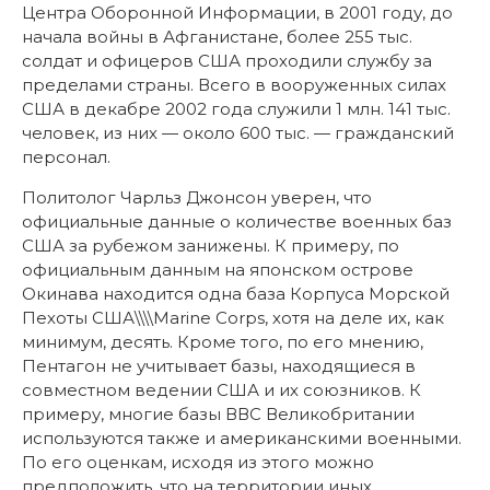
Центра Оборонной Информации, в 2001 году, до
начала войны в Афганистане, более 255 тыс.
солдат и офицеров США проходили службу за
пределами страны. Всего в вооруженных силах
США в декабре 2002 года служили 1 млн. 141 тыс.
человек, из них — около 600 тыс. — гражданский
персонал.
Политолог Чарльз Джонсон уверен, что
официальные данные о количестве военных баз
США за рубежом занижены. К примеру, по
официальным данным на японском острове
Окинава находится одна база Корпуса Морской
Пехоты США\\\\Marine Corps, хотя на деле их, как
минимум, десять. Кроме того, по его мнению,
Пентагон не учитывает базы, находящиеся в
совместном ведении США и их союзников. К
примеру, многие базы ВВС Великобритании
используются также и американскими военными.
По его оценкам, исходя из этого можно
предположить, что на территории иных