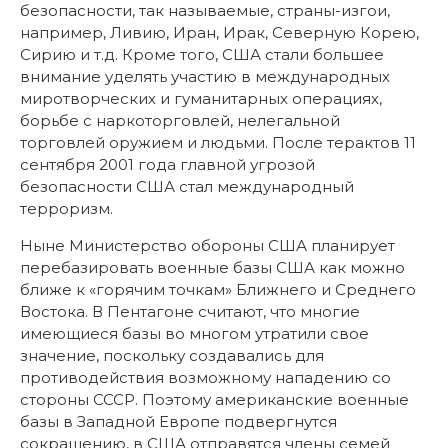
безопасности, так называемые, страны-изгои,
например, Ливию, Иран, Ирак, Северную Корею,
Сирию и т.д. Кроме того, США стали большее
внимание уделять участию в международных
миротворческих и гуманитарных операциях,
борьбе с наркоторговлей, нелегальной
торговлей оружием и людьми. После терактов 11
сентября 2001 года главной угрозой
безопасности США стал международный
терроризм.
Ныне Министерство обороны США планирует
перебазировать военные базы США как можно
ближе к «горячим точкам» Ближнего и Среднего
Востока. В Пентагоне считают, что многие
имеющиеся базы во многом утратили свое
значение, поскольку создавались для
противодействия возможному нападению со
стороны СССР. Поэтому американские военные
базы в Западной Европе подвергнутся
сокращению, в США отправятся члены семей