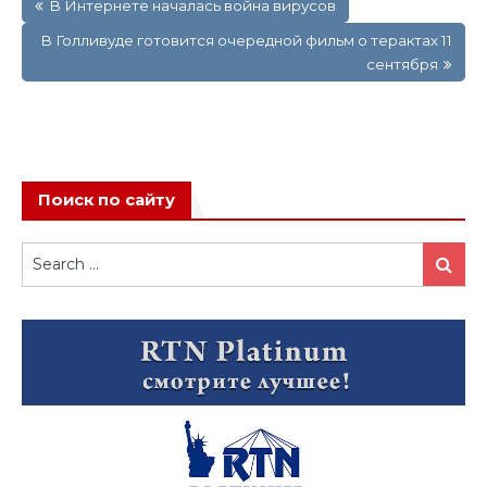
В Интернете началась война вирусов
по
записям
В Голливуде готовится очередной фильм о терактах 11
сентября
Поиск по сайту
Search
Search
for: