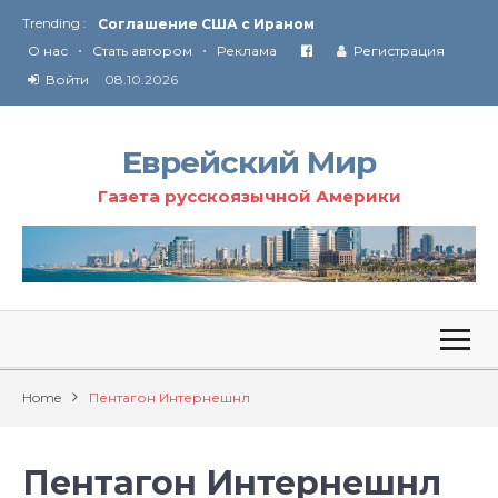
Trending :
Соглашение США с Ираном
•
•
Технология Революции в Иране
О нас
Стать автором
Реклама
Регистрация
Ю
ридические услуги адвокатской коллегии «Эли Гервиц»: полное сопровождение на всех этапах
Войти
08.10.2026
От Ирана до Ливана и Газы
Еврейский Мир
Газета русскоязычной Америки
Home
Пентагон Интернешнл
Пентагон Интернешнл