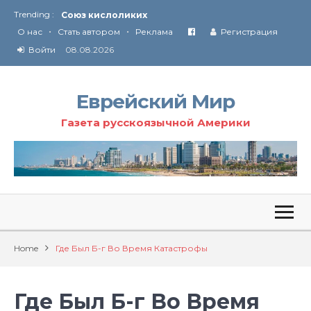
Союз кислоликих
Trending :
•
•
Соглашение США с Ираном
О нас
Стать автором
Реклама
Регистрация
Технология Революции в Иране
Войти
08.08.2026
От Ирана до Ливана и Газы
Еврейский Мир
Газета русскоязычной Америки
Home
Где Был Б-г Во Время Катастрофы
Где Был Б-г Во Время