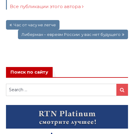
Все публикации этого автора
Навигация
Час от часу не легче
по
записям
Либерман – евреям России: у вас нет будущего
Поиск по сайту
Search
Search
for: