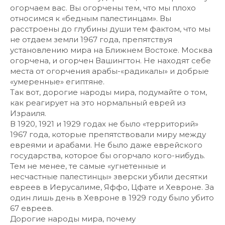
огорчаем вас. Вы огорчены тем, что мы плохо
относимся к «бедным палестинцам». Вы
расстроены до глубины души тем фактом, что мы
не отдаем земли 1967 года, препятствуя
установлению мира на Ближнем Востоке. Москва
огорчена, и огорчен Вашингтон. Не находят себе
места от огорчения арабы-«радикалы» и добрые
«умеренные» египтяне.
Так вот, дорогие народы мира, подумайте о том,
как реагирует на это нормальный еврей из
Израиля.
В 1920, 1921 и 1929 годах не было «территорий»
1967 года, которые препятствовали миру между
евреями и арабами. Не было даже еврейского
государства, которое бы огорчало кого-нибудь.
Тем не менее, те самые «угнетенные и
несчастные палестинцы» зверски убили десятки
евреев в Иерусалиме, Яффо, Цфате и Хевроне. За
один лишь день в Хевроне в 1929 году было убито
67 евреев.
Дорогие народы мира, почему