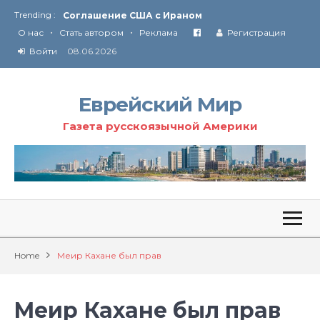
Trending :
Соглашение США с Ираном
•
•
Технология Революции в Иране
О нас
Стать автором
Реклама
Регистрация
Войти
08.06.2026
От Ирана до Ливана и Газы
Еврейский Мир
Газета русскоязычной Америки
Home
Mеир Кахане был прав
Mеир Кахане был прав