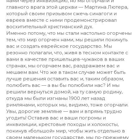
нами через инквизицию, но мы огорчали и
главного врага этой церкви — Мартина Лютера,
который своим призывом сжечь синагоги и
евреев вместе с ними продемонстрировал
восхитительный христианский дух.
Именно потому, что мы стали настолько огорчены
тем, что мир огорчен нами, мы решили покинуть
вас и создать еврейское государство. Мы
резонно полагали, что, живя в тесном контакте с
вами в качестве пришельцев-чужаков в ваших
странах, мы огорчаем вас, раздражаем вас и
мешаем вам. Что же в таком случае может быть
лучше решения оставить вас и, таким образом,
полюбить вас — а вы бы полюбили нас? И мы
решили вернуться домой, на ту самую родину,
откуда мы были изгнаны 1900 лет назад
римлянами, которых мы, видимо, тоже огорчали.
Увы, дорогие земляне — вам и впрямь трудно
угодить! Оставив вас и ваши погромы и
инквизиции, крестовые походы и холокосты,
покинув «большой» мир, чтобы жить отдельно в
своем маленьком государстве, мы по-прежнему