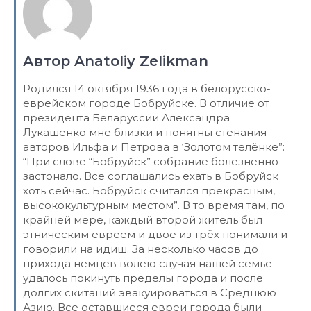
Автор Anatoliy Zelikman
Родился 14 октября 1936 года в белорусско-
еврейском городе Бобруйске. В отличие от
президента Беларуссии Александра
Лукашенко мне близки и понятны стенания
авторов Ильфа и Петрова в ‘Золотом телёнке”:
“При слове “Бобруйск” собрание болезненно
застонало. Все соглашались ехать в Бобруйск
хоть сейчас. Бобруйск считался прекрасным,
высококультурным местом”. В то время там, по
крайней мере, каждый второй житель был
этническим евреем и двое из трёх понимали и
говорили на идиш. За несколько часов до
прихода немцев волею случая нашей семье
удалось покинуть пределы города и после
долгих скитаний эвакуироваться в Среднюю
Азию. Все оставшиеся евреи города были