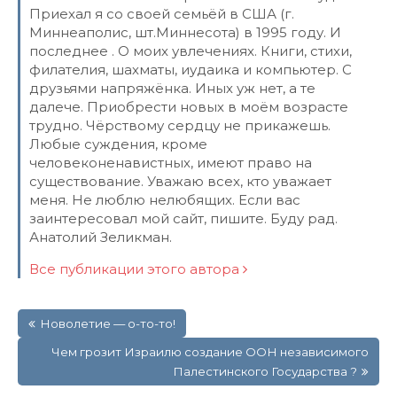
Приехал я со своей семьёй в США (г.
Миннеаполис, шт.Миннесота) в 1995 году. И
последнее . О моих увлечениях. Книги, стихи,
филателия, шахматы, иудаика и компьютер. С
друзьями напряжёнка. Иных уж нет, а те
далече. Приобрести новых в моём возрасте
трудно. Чёрствому сердцу не прикажешь.
Любые суждения, кроме
человеконенавистных, имеют право на
существование. Уважаю всех, кто уважает
меня. Не люблю нелюбящих. Если вас
заинтересовал мой сайт, пишите. Буду рад.
Анатолий Зеликман.
Все публикации этого автора
Навигация
Новолетие — о-то-то!
по
записям
Чем грозит Израилю создaние ООН независимого
Палестинского Государства ?