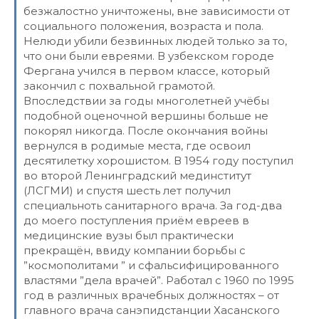
безжалостно уничтожены, вне зависимости от
социального положения, возраста и пола.
Нелюди убили безвинных людей только за то,
что они были евреями. В узбекском городе
Фергана учился в первом классе, который
закончил с похвальной грамотой.
Впоследствии за годы многолетней учёбы
подобной оценочной вершины больше не
покорял никогда. После окончания войны
вернулся в родимые места, где освоил
десятилетку хорошистом. В 1954 году поступил
во второй Ленинградский мединститут
(ЛСГМИ) и спустя шесть лет получил
специальноть санитарного врача. За год-два
до моего поступления приём евреев в
медицинские вузы был практически
прекращён, ввиду компании борьбы с
”космополитами ” и сфальсифицированного
властями ”дела врачей”. Работал с 1960 по 1995
год в различных врачебных должностях – от
главного врача санэпидстанции Хасанского