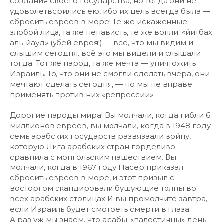
создания своего государства, но тогда они не
удоволетворились ею, ибо их цель всегда была —
сбросить евреев в море! Те же искаженные
злобой лица, та же ненависть, те же вопли: «йитбах
аль-йауд» (убей еврея!) — все, что мы видим и
слышим сегодня, всё это мы видели и слышали
тогда. Тот же народ, та же мечта — уничтожить
Израиль. То, что они не смогли сделать вчера, они
мечтают сделать сегодня, — но мы не вправе
применять против них «репрессии»…
Дорогие народы мира! Вы молчали, когда гибли 6
миллионов евреев, вы молчали, когда в 1948 году
семь арабских государств развязаали войну,
которую Лига арабских стран горделиво
сравнила с монгольским нашествием. Вы
молчали, когда в 1967 году Насер приказал
сбросить евреев в море, и этот призыв с
восторгом скандировали бушующие толпы во
всех арабских столицах И вы промолчите завтра,
еcли Израиль будет смотреть смерти в глаза.
А раз уж мы знаем, что арабы-«палестинцы» день