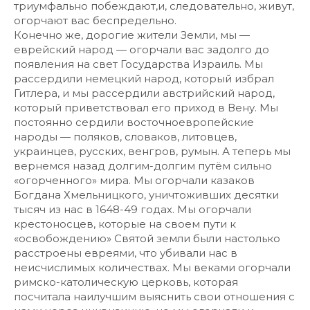
триумфально побеждают,и, следовательно, живут,
огорчают вас беспредельно.
Конечно же, дорогие жители Земли, мы —
еврейский народ — огорчали вас задолго до
появления на свет Государства Израиль. Мы
рассердили немецкий народ, который избрал
Гитлера, и мы рассердили австрийский народ,
который приветствовал его приход в Вену. Мы
постоянно сердили восточноевропейские
народы — поляков, словаков, литовцев,
украинцев, русских, венгров, румын. А теперь мы
вернемся назад долгим-долгим путём сильно
«огорченного» мира. Мы огорчали казаков
Богдана Хмельницкого, уничтоживших десятки
тысяч из нас в 1648-49 годах. Мы огорчали
крестоносцев, которые на своем пути к
«освобождению» Святой земли были настолько
расстроены евреями, что убивали нас в
неисчислимых количествах. Мы веками огорчали
римско-католическую церковь, которая
посчитала наилучшим выяснить свои отношения c