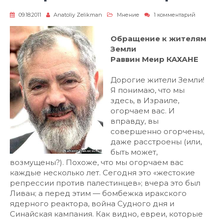
к
09.18.2011
Anatoliy Zelikman
Мнение
1 комментарий
записи
Mеир
Кахане
Обращение к жителям
был
Земли
прав
Раввин Меир КАХАНЕ
Дорогие жители Земли!
Я понимаю, что мы
здесь, в Израиле,
огорчаем вас. И
вправду, вы
совершенно огорчены,
даже расстроены (или,
быть может,
возмущены?). Похоже, что мы огорчаем вас
каждые несколько лет. Сегодня это «жестокие
репрессии против палестинцев»; вчера это был
Ливан; а перед этим — бомбежка иракского
ядерного реактора, война Судного дня и
Синайская кампания. Как видно, евреи, которые