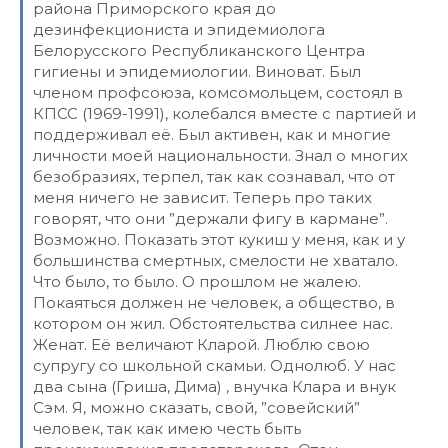
района Приморского края до
дезинфекциониста и эпидемиолога
Белорусского Республиканского Центра
гигиены и эпидемиологии. Виноват. Был
членом профсоюза, комсомольцем, состоял в
КПСС (1969-1991), колебался вместе с партией и
поддерживал её. Был активен, как и многие
личности моей национальности. Знал о многих
безобразиях, терпел, так как сознавал, что от
меня ничего не зависит. Теперь про таких
говорят, что они ”держали фигу в кармане”.
Возможно. Показать этот кукиш у меня, как и у
большинства смертных, смелости не хватало.
Что было, то было. О прошлом не жалею.
Покаяться должен не человек, а общество, в
котором он жил. Обстоятельства силнее нас.
Женат. Её величают Кларой. Люблю свою
супругу со школьной скамьи. Однолюб. У нас
два сына (Гриша, Дима) , внучка Клара и внук
Сэм. Я, можно сказать, свой, ”совейский”
человек, так как имею честь быть