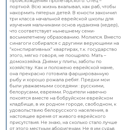
происхождения пролетарского. Отец –
портной. Всю жизнь вкалывал, как раб, чтобы
накормить пятерых детей. В юности закончил
три класса начальной еврейской школы для
изучения мальчиками основ иудаизма (хедер),
что соответствует нынешнему семи-
восьмилетнему образованию. Молился. Вместо
синагоги собирался с другими верующими на
”конспиративных” квартирах, т.к. государство
этого, мягко говоря, не поощряло. Мать –
домохозяйка. Днями у плиты, заботы по
хозяйству. Как и положено еврейской маме,
она прекрасно готовила фаршированную
рыбу и хорошо рожала ребят. Предки мои
были уважаемыми соседями : русскими,
белорусами, евреями. Родители навечно
покоятся вместе на бобруйском еврейском
кладбище, в их родном городе, свободном, к
удовольствию белорусского населения, в
настоящее время от живого еврейского
присутствия. Не знаю, на сколько стало лучше
от этого местным аборигенам. Не я им судья.