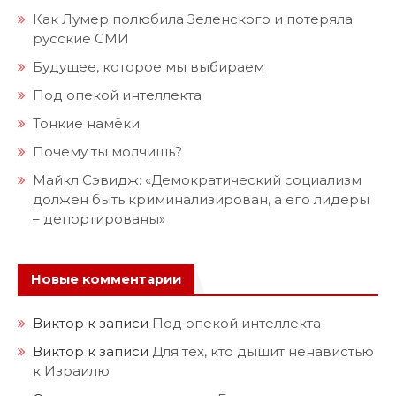
Как Лумер полюбила Зеленского и потеряла
русские СМИ
Будущее, которое мы выбираем
Под опекой интеллекта
Тонкие намёки
Почему ты молчишь?
Майкл Сэвидж: «Демократический социализм
должен быть криминализирован, а его лидеры
– депортированы»
Новые комментарии
Виктор
к записи
Под опекой интеллекта
Виктор
к записи
Для тех, кто дышит ненавистью
к Израилю
Суровая правда
к записи
Будущее, которое мы