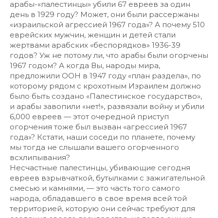
арабы-«палестинцы» убили 67 евреев за один
день в 1929 году? Может, они были рассержаны
«израильской агрессией 1967 года»? А почему 510
еврейских мужчин, женщин и детей стали
жертвами арабских «беспорядков» 1936-39
годов? Уж не потому ли, что арабы были огорчены
1967 годом? А когда Вы, народы мира,
предложили ООН в 1947 году «план раздела», по
которому рядом с крохотным Израилем должно
было быть создано «Палестинское государство»,
и арабы завопили «нет!», развязали войну и убили
6,000 евреев — этот очередной приступ
огорчения тоже был вызван «агрессией 1967
года»? Кстати, наши соседи по планете, почему
мы тогда не слышали вашего огорченного
всхлипывания?
Несчастные палестинцы, убивающие сегодня
евреев взрывчаткой, бутылками с зажигательной
смесью и камнями, — это часть того самого
народа, обладавшего в свое время всей той
территорией, которую они сейчас требуют для