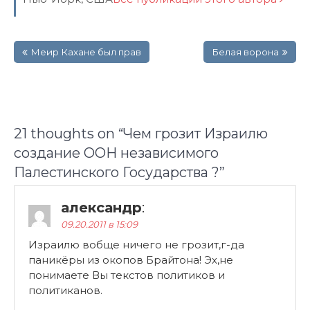
Навигация
Mеир Кахане был прав
Белая ворона
по
записям
21 thoughts on “
Чем грозит Израилю
создaние ООН независимого
Палестинского Государства ?
”
александр
:
09.20.2011 в 15:09
Израилю вобще ничего не грозит,г-да
паникёры из окопов Брайтона! Эх,не
понимаете Вы текстов политиков и
политиканов.