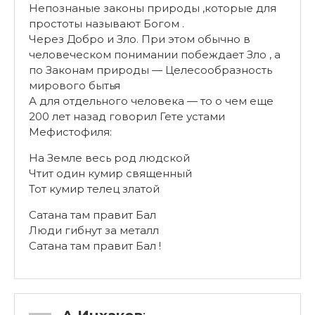
Непознаные законы природы ,которые для
простоты называют Богом .
Через Добро и Зло. При этом обычно в
человеческом понимании побеждает Зло , а
по Законам природы — Целесообразность
мирового бытья
А для отдельного человека — то о чем еще
200 лет назад говорил Гете устами
Мефистофиля:
На Земле весь род людской
Чтит один кумир священный
Тот кумир телец златой
Сатана там правит Бал
Люди гибнут за металл
Сатана там правит Бал !