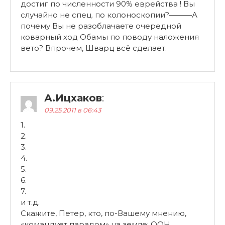
достиг по численности 90% еврейства ! Вы
случайно не спец. по колоноскопии?———А
почему Вы не разоблачаете очередной
коварный ход Обамы по поводу наложения
вето? Впрочем, Шварц всё сделает.
А.Ицхаков
:
09.25.2011 в 06:43
1.
2.
3.
4.
5.
6.
7.
и т.д.
Скажите, Петер, кто, по-Вашему мнению,
«командует парадом» на земле: ООН,