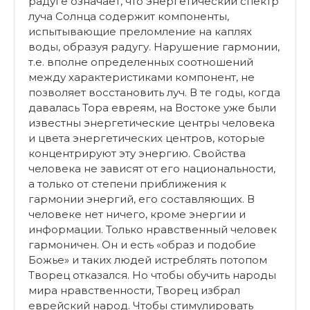
радуге означает, что энергетический спектр
луча Солнца содержит компоненты,
испытывающие преломление на каплях
воды, образуя радугу. Нарушение гармонии,
т.е. вполне определенных соотношений
между характеристиками компонент, не
позволяет восстановить луч. В те годы, когда
давалась Тора евреям, на Востоке уже были
известны энергетические центры человека
и цвета энергетических центров, которые
концентрируют эту энергию. Свойства
человека не зависят от его национальности,
а только от степени приближения к
гармонии энергий, его составляющих. В
человеке нет ничего, кроме энергии и
информации. Только нравственный человек
гармоничен. Он и есть «образ и подобие
Божье» и таких людей истреблять потопом
Творец отказался. Но чтобы обучить народы
мира нравственности, Творец избрал
еврейский народ. Чтобы стимулировать