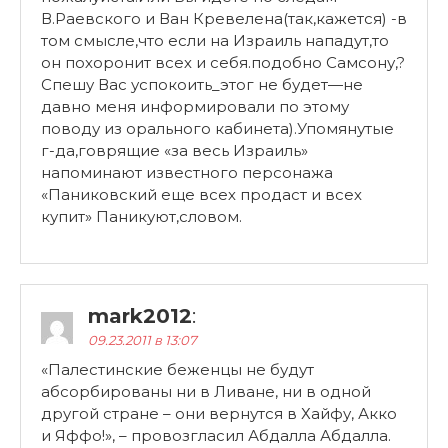
В.Раевского и Ван Кревелена(так,кажется) -в
том смысле,что если на Израиль нападут,то
он похоронит всех и себя.подобно Самсону,?
Спешу Вас успокоить_этог не будет—не
давно меня информировали по этому
поводу из орального кабинета).Упомянутые
г-да,говрящие «за весь Израиль»
напоминают известного персонажа
«Паниковский еще всех продаст и всех
купит» Паникуют,словом.
mark2012
:
09.23.2011 в 13:07
«Палестинские беженцы не будут
абсорбированы ни в Ливане, ни в одной
другой стране – они вернутся в Хайфу, Акко
и Яффо!», – провозгласил Абдалла Абдалла.