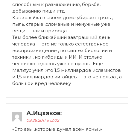
способным к размножению, борьбе,
добыванию пищи итд
Как хозяйка в своем доме убирает грязь ,
пыль, старые ,сломаные и ненужные уже
вещи — так и природа.
Тем более ближайший завтрашний день
человека — это не только естественное
воспроизведение , но синтез биологии и
техники , но гибриды и ИИ. И столько
человеко -едаков уже не нужны. Еще
Мальтус учил ,что 1,5 миллиардов исламистов
и 1,5 миллиардов китайцев — зто не польза , а
большой вред человеку
А.Ицхаков
:
09.26.2011 в 12:02
«Это азы ,которые думал всем ясны .»