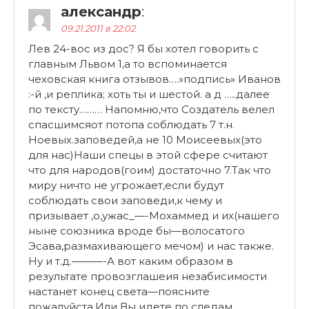
александр
:
09.21.2011 в 22:02
Лев 24-вос из дос? Я бы хотел говорить с
главным Львом 1,а то вспоминается
чеховская книга отзывов….»подпись» Иванов
:-й ,и реплика; хоть ты и шестой. а д …..далее
по тексту……… Напомню,что Создатель велел
спасшимсяот потопа соблюдать 7 т.н.
Ноевых.заповедей,а не 10 Моисеевых(это
для нас)Наши спецы в этой сфере считают
что для народов(гоим) достаточно 7.Так что
миру ничто не угрожает,если будут
соблюдать свои заповеди,к чему и
призывает ,о,ужас_—-Мохаммед и их(нашего
ныне союзника вроде бы—волосатого
Эсава,размахивающего мечом) и нас также.
Ну и т.д.———-А вот каким образом в
результате провозглашеия незабисимости
настанет конец света—поясните
пожалуйста.Или Вы идете по следам