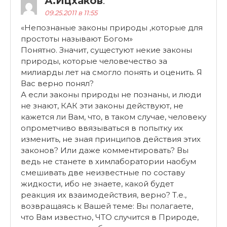
А.Ицхаков
:
09.25.2011 в 11:55
«Непознаные законы природы ,которые для
простоты называют Богом»
Понятно. Значит, сущестуют некие законы
природы, которые человечество за
милиарды лет на смогло понять и оценить. Я
Вас верно понял?
А если законы природы не познаны, и люди
не знают, КАК эти законы действуют, не
кажется ли Вам, что, в таком случае, человеку
опрометчиво ввязываться в попытку их
изменить, не зная принципов действия этих
законов? Или даже комментировать? Вы
ведь не станете в химлаборатории наобум
смешивать две неизвестные по составу
жидкости, ибо не знаете, какой будет
реакция их взаимодействия, верно? Т.е.,
возвращаясь к Вашей теме: Вы полагаете,
что Вам известно, ЧТО случится в Природе,