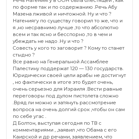
Pечь Натениягу в ООН была блестящей , как
по форме так и по содержанию .Речь Абу
Мазена лживой и ничтожной. Ну и что ?
Натениягу по существу говорил то же, что и
я ,но несравнимо лучше ,то что абсолютно
всем и так ясно и бесспорно ,то в чем и
убеждать не надо .Ну и что ?
Совесть у кого то заговорит ? Кому то станет
стыдно ?
Все равно на Генеральной Ассамблее
Палестину поддержат 120 — 130 государств.
Юридически своей цели арабы не достигнут
, но фактически в итоге это будет очень,
очень серьезно для Израиля .Вести равные
переговоры под дулом пистолета сложно
.Вряд ли можно и затянуть рассмотрение
вопроса на очень долгий срок ,чтобы он сам
по себе угас .
Д Болтон, выступая сегодня по ТВ с
комментариями , ,заявил ,что Обама с его
Каирской и др речами, заявлением, что