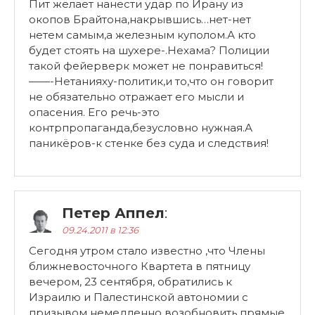
Пит желает нанести удар по Ирану из
окопов Брайтона,накрывшись…нет-нет
нетем самым,а железным куполом.А кто
будет стоять на шухере-.Нехама? Полиции
такой фейерверк может не понравиться!
——-Нетанияху-политик,и то,что он говорит
не обязательно отражает его мысли и
опасения. Его речь-это
контрпропаганда,безусловно нужная.А
паникёров-к стенке без суда и следствия!
Петер Аппел
:
09.24.2011 в 12:36
Сегодня утром стало известно ,что Члены
ближневосточного Квартета в пятницу
вечером, 23 сентября, обратились к
Израилю и Палестинской автономии с
призывом немедленно возобновить прямые