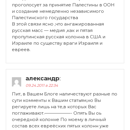
проголосует за принятие Палестины в ООН
и создание немедленно независимого
Палестинского государства
В этой связи ясно ,что ангажированная
русская масс — медия ,как и пятая
пропутинская русская колонна в США и
Израиле по существу враги Израиля и
евреев.
александр
:
09.24.2011 в 22:34
Пит, в Вашем Блоге наличествуют разные по
сути комменты к Вашим статьям,но Вы
регируете лишь на те,в которых Вас
поглаживают.——————- Опять Вы оь
очередной колонне По моему в личный
состав всех евреёских пятых колонн уже