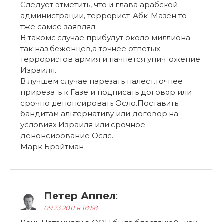
Следует отметить, что и глава арабской
администрации, террорист-Абк-Мазен то
тже самое заявлял.
В такомс случае прибудут около миллиона
так наз.беженцев,а точнее отпетых
террористов армия и начнется уничтожение
Израиля.
В лучшем случае нарезать палест.точнее
прирезать к Газе и подписать договор или
срочно денонсировать Осло.Поставить
бандитам альтернативу или договор на
условиях Израиля или срочное
денонсирование Осло.
Марк Бройтман
Петер Аппел
:
09.23.2011 в 18:58