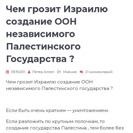
Чем грозит Израилю
создaние ООН
независимого
Палестинского
Государства ?
к
09.19.2011
Петер Аппел
Мнение
21 комментарий
записи
Чем
Чем грозит Израилю создaние ООН
грозит
независимого Палестинского государства ?
Израилю
создaние
ООН
независимо
Палестинск
Если быть очень кратким — уничтожением.
Государства
?
Если разложить по крупным полочкам, то
создание государства Палестина , тем более без