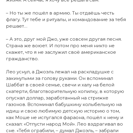
– Но ты же пошёл в армию. Ты отдаёшь честь
флагу. Тут тебе и ритуалы, и командование за тебя
решает…
– А это, друг мой Джо, уже совсем другая песня.
Страна же воюет. И потом про меня никто не
скажет, что я не заслужил своё американское
гражданство.
Лео уснул, а Джоэль лежал на раскладушке с
закинутыми за голову руками. Он вспоминал
Шаббат в своей семье, свечи и халу на белой
скатерти, благотворительную копилку, в которую
опускал доллар, заработанный на стрижке
газонов. Вспоминал бабушкину колыбельную на
идиш и свою любимую детскую историю о том,
как Моше не испугался фараона, пошёл к нему и
сказал: «Отпусти народ Мой». Лео вздрагивал во
сне. «Тебя ограбили, – думал Джоэль, – забрали