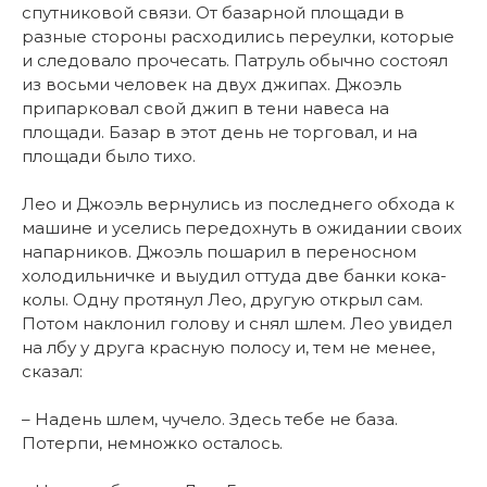
спутниковой связи. От базарной площади в
разные стороны расходились переулки, которые
и следовало прочесать. Патруль обычно состоял
из восьми человек на двух джипах. Джоэль
припарковал свой джип в тени навеса на
площади. Базар в этот день не торговал, и на
площади было тихо.
Лео и Джоэль вернулись из последнего обхода к
машине и уселись передохнуть в ожидании своих
напарников. Джоэль пошарил в переносном
холодильничке и выудил оттуда две банки кока-
колы. Одну протянул Лео, другую открыл сам.
Потом наклонил голову и снял шлем. Лео увидел
на лбу у друга красную полосу и, тем не менее,
сказал:
– Надень шлем, чучело. Здесь тебе не база.
Потерпи, немножко осталось.