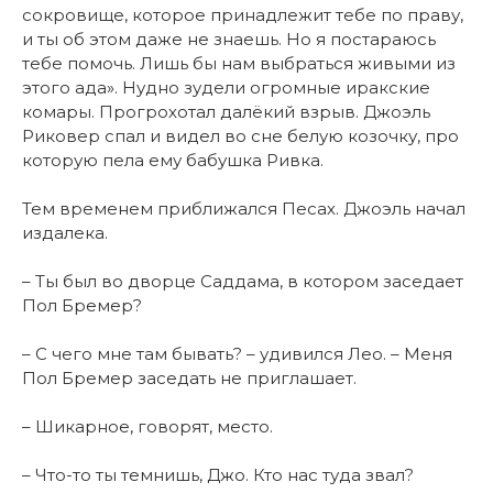
сокровище, которое принадлежит тебе по праву,
и ты об этом даже не знаешь. Но я постараюсь
тебе помочь. Лишь бы нам выбраться живыми из
этого ада». Нудно зудели огромные иракские
комары. Прогрохотал далёкий взрыв. Джоэль
Риковер спал и видел во сне белую козочку, про
которую пела ему бабушка Ривка.
Тем временем приближался Песах. Джоэль начал
издалека.
– Ты был во дворце Саддама, в котором заседает
Пол Бремер?
– С чего мне там бывать? – удивился Лео. – Меня
Пол Бремер заседать не приглашает.
– Шикарное, говорят, место.
– Что-то ты темнишь, Джо. Кто нас туда звал?