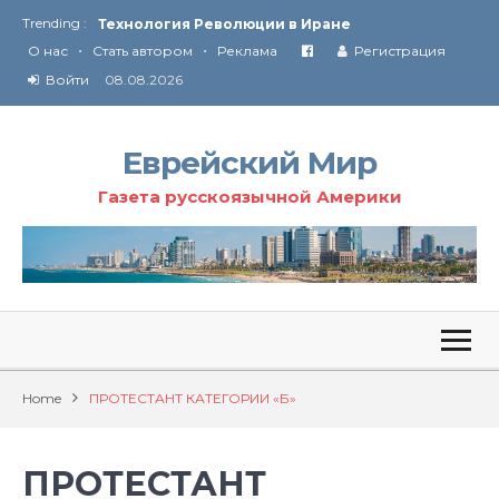
Ю
ридические услуги адвокатской коллегии «Эли Гервиц»: полное сопровождение на всех этапах
Trending :
•
•
От Ирана до Ливана и Газы
О нас
Стать автором
Реклама
Регистрация
Войти
08.08.2026
Еврейский Мир
Газета русскоязычной Америки
Home
ПРОТЕСТАНТ КАТЕГОРИИ «Б»
ПРОТЕСТАНТ