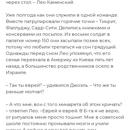
через стол. – Лео Каменский.
Уже полгода как они служили в одной команде.
Вместе патрулировали горячие точки – Тикрит,
Фаллуджу, Садр-Сити. Делились книжками и
консервами из посылок. Из восьми солдат в
палатке номер 150 они засыпали позже всех,
потому что любили трепаться на сон грядущий.
Однажды перед сном Лео упомянул, что его
семья переехала в Америку из Киева пять лет
назад, а большинство родственников осело в
Израиле.
– Так ты еврей? – удивился Джоэль. – Что же ты
раньше молчал?
– А что мне, вон с того минарета об этом кричать?
– ответил Лео. –Еврей и еврей. В Б-га я не верю,
от ритуалов меня просто тошнит. Мне в советской
школе постоянно промывали мозги и учили
жизни. А сейчас я хочу всё решать сам.