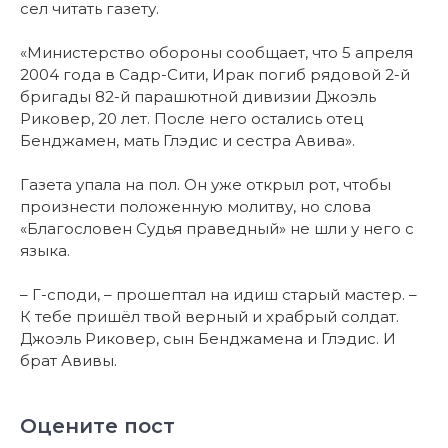
сел читать газету.
«Министерство обороны сообщает, что 5 апреля
2004 года в Садр-Сити, Ирак погиб рядовой 2-й
бригады 82-й парашютной дивизии Джоэль
Риковер, 20 лет. После него остались отец
Бенджамен, мать Глэдис и сестра Авива».
Газета упала на пол. Он уже открыл рот, чтобы
произнести положенную молитву, но слова
«Благословен Судья праведный» не шли у него с
языка.
– Г-споди, – прошептал на идиш старый мастер. –
К тебе пришёл твой верный и храбрый солдат.
Джоэль Риковер, сын Бенджамена и Глэдис. И
брат Авивы.
Оцените пост