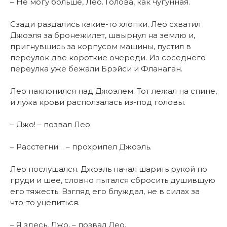
– Не могу больше, Лео. Голова, как чугунная.
Сзади раздались какие-то хлопки. Лео схватил
Джоэля за бронежилет, швырнул на землю и,
пригнувшись за корпусом машины, пустил в
переулок две короткие очереди. Из соседнего
переулка уже бежали Брэйси и Фланаган.
Лео наклонился над Джоэлем. Тот лежал на спине,
и лужа крови расползалась из-под головы.
– Джо! – позвал Лео.
– Расстегни… – прохрипел Джоэль.
Лео послушался. Джоэль начал шарить рукой по
груди и шее, словно пытался сбросить душившую
его тяжесть. Взгляд его блуждал, не в силах за
что-то уцепиться.
– Я здесь, Джо, – позвал Лео.