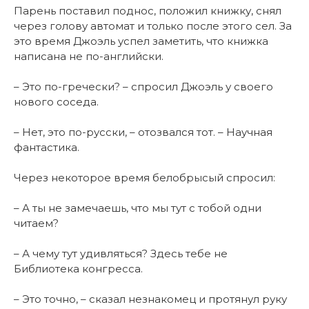
Парень поставил поднос, положил книжку, снял
через голову автомат и только после этого сел. За
это время Джоэль успел заметить, что книжка
написана не по-английски.
– Это по-гречески? – спросил Джоэль у своего
нового соседа.
– Нет, это по-русски, – отозвался тот. – Научная
фантастика.
Через некоторое время белобрысый спросил:
– А ты не замечаешь, что мы тут с тобой одни
читаем?
– А чему тут удивляться? Здесь тебе не
Библиотека конгресса.
– Это точно, – сказал незнакомец и протянул руку