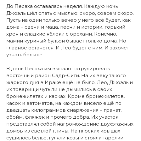
До Песаха оставалась неделя. Каждую ночь
Джоэль шёл спать с мыслью: скоро, совсем скоро.
Пусть на один только вечер у него всё будет, как
дома – свечи и маца, песни и истории, горький
хрен и сладкие яблоки с орехами. Конечно,
мамин куриный бульон бывает только дома. Но
главное останется. И Лео будет с ним. И захочет
узнать больше.
В день Песаха им выпало патрулировать
восточный район Садр-Сити. На их веку такого
жаркого дня в Ираке ещё не было. Лео, Джоэль и
их товарищи чуть ли не дымились в своих
бронежилетах и касках. Кроме бронежилетов,
касок и автоматов, на каждом висело ещё по
двадцать килограммов снаряжения – гранат,
обойм, фляжек и прочего добра. Их участок
представлял собой нагромождение двухэтажных
домов из светлой глины. На плоских крышах
сушилось бельё, гуляли козы и стояли тарелки