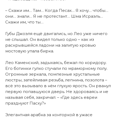
– Скажи им… Там… Когда Песах… Я хочу… чтобы…
они… знали… Я не протестант… Шма Исраэль…
Скажи им, что ты…
Губы Джоэля ещё двигались, но Лео уже ничего
не слышал. Он видел только одно – как из
раскрывшейся ладони на залитую кровью
мостовую упала бирка.
Лео Каменский, задыхаясь, бежал по коридору.
Его ботинки гулко стучали по мраморному полу.
Огромные зеркала, помпезные хрустальные
люстры, затейливая резьба, лепнина, позолота –
всё это вызывало в нём глухую ярость. Он рванул
первую попавшуюся дверь. Не здороваясь и не
называя себя, закричал: – «Где здесь евреи
празднуют Пасху?»
Элегантная арабка за конторкой в ужасе