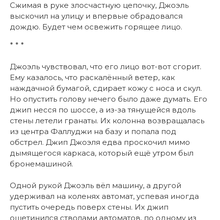
Сжимая в руке злосчастную цепочку, Джоэль
выскочил на улицу и впервые обрадовался
дождю. Будет чем освежить горящее лицо.
* * *
Джоэль чувствовал, что его лицо вот-вот сгорит.
Ему казалось, что раскалённый ветер, как
наждачной бумагой, сдирает кожу с носа и скул.
Но опустить голову нечего было даже думать. Его
джип несся по шоссе, а из-за тянущейся вдоль
стены летели гранаты. Их колонна возвращалась
из центра Фаллуджи на базу и попала под
обстрел. Джип Джоэля едва проскочил мимо
дымящегося каркаса, который ещё утром был
бронемашиной.
Одной рукой Джоэль вёл машину, а другой
удерживал на коленях автомат, успевая иногда
пустить очередь поверх стены. Их джип
ощетинился стволами автоматов, по одному из