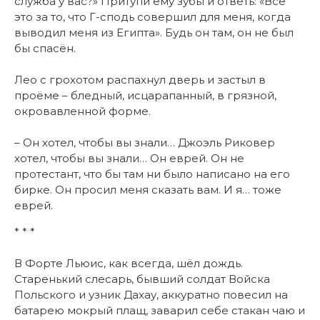
служба у вас?» Притупи ему зубы и ответь: «Всё
это за то, что Г-сподь совершил для меня, когда
выводил меня из Египта». Будь он там, он не был
бы спасён.
Лео с грохотом распахнул дверь и застыл в
проёме – бледный, исцарапанный, в грязной,
окровавленной форме.
– Он хотел, чтобы вы знали… Джоэль Риковер
хотел, чтобы вы знали… Он еврей. Он не
протестант, что бы там ни было написано на его
бирке. Он просил меня сказать вам. И я… тоже
еврей.
* * *
В Форте Льюис, как всегда, шёл дождь.
Старенький слесарь, бывший солдат Войска
Польского и узник Дахау, аккуратно повесил на
батарею мокрый плащ, заварил себе стакан чаю и