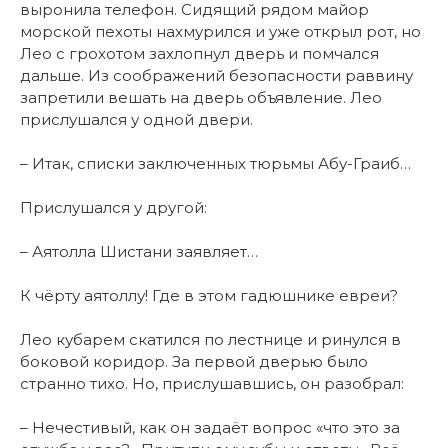
выронила телефон. Сидящий рядом майор
морской пехоты нахмурился и уже открыл рот, но
Лео с грохотом захлопнул дверь и помчался
дальше. Из соображений безопасности раввину
запретили вешать на дверь объявление. Лео
прислушался у одной двери.
– Итак, списки заключенных тюрьмы Абу-Граиб…
Прислушался у другой:
– Аятолла Шистани заявляет…
К чёрту аятоллу! Где в этом гадюшнике евреи?
Лео кубарем скатился по лестнице и ринулся в
боковой коридор. За первой дверью было
странно тихо. Но, прислушавшись, он разобрал:
– Нечестивый, как он задаёт вопрос «что это за