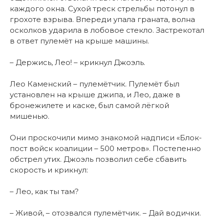
каждого окна. Сухой треск стрельбы потонул в
грохоте взрыва. Впереди упала граната, волна
осколков ударила в лобовое стекло. Застрекотал
в ответ пулемёт на крыше машины.
– Держись, Лео! – крикнул Джоэль.
Лео Каменский – пулемётчик. Пулемёт был
установлен на крыше джипа, и Лео, даже в
бронежилете и каске, был самой лёгкой
мишенью.
Они проскочили мимо знакомой надписи «Блок-
пост войск коалиции – 500 метров». Постепенно
обстрел утих. Джоэль позволил себе сбавить
скорость и крикнул:
– Лео, как ты там?
– Живой, – отозвался пулемётчик. – Дай водички.