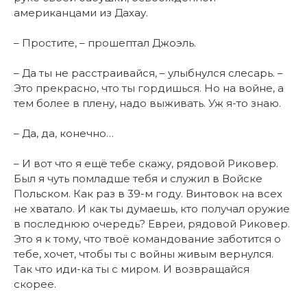
американцами из Дахау.
– Простите, – прошептал Джоэль.
– Да ты не расстраивайся, – улыбнулся слесарь. –
Это прекрасно, что ты гордишься. Но на войне, а
тем более в плену, надо выживать. Уж я-то знаю.
– Да, да, конечно…
– И вот что я ещё тебе скажу, рядовой Риковер.
Был я чуть помладше тебя и служил в Войске
Польском. Как раз в 39-м году. Винтовок на всех
не хватало. И как ты думаешь, кто получал оружие
в последнюю очередь? Евреи, рядовой Риковер.
Это я к тому, что твоё командование заботится о
тебе, хочет, чтобы ты с войны живым вернулся.
Так что иди-ка ты с миром. И возвращайся
скорее.