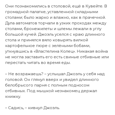
Они познакомились в столовой, ещё в Кувейте. В
громадной палатке, уставленной складными
столами; было жарко и влажно, как в прачечной.
Дула автоматов торчали в узких проходах между
столами, бронежилеты и шлемы лежали в углу
большой кучей. Джоэль уселся с краю длинного
стола и принялся вяло ковырять вилкой
картофельное пюре с зелёными бобами,
уткнувшись в «Властелина Колец». Никакая война
не могла заставить его есть свиные отбивные или
перестать читать во время еды.
– Не возражаешь? – услышал Джоэль у себя над
головой. Он глянул вверх и увидел длинного
белобрысого парня с полным подносом
отбивных. Под мышкой незнакомец держал
книжку.
– Садись, – кивнул Джоэль.