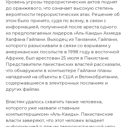
Уровень угрозы террористических актов поднят
до оранжевого, что означает высокую степень
вероятности террористических атак. Решение об
этом было принято, судя по всему, в связи с
информацией, полученной после ареста одного
из предполагаемых лидеров «Аль-Каиды» Ахмеда
Халфана Гайлани. Выходец из Танзании, Гайлани,
которого разыскивали в связи со взрывами у
американских посольств в 1998 году в восточной
Африке, был арестован 25 июля в Пакистане.
Представители пакистанских властей рассказали,
что обнаружили в компьютере Гайлани планы
нападений на объекты в США и Великобритании,
содержавшиеся в электронных посланиях и
других файлах.
Властям удалось схватить также человека,
которого уже назвали «главным
компьютерщиком» «Аль-Каиды». Пакистанские
власти заверяют, что этот человек владеет
информацией о планах террористической сети