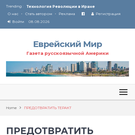
Trending :
Технология Революции в Иране
•
•
О нас
Стать автором
Реклама
Регистрация
От Ирана до Ливана и Газы
Войти
08.08.2026
Еврейский Мир
Газета русскоязычной Америки
Home
ПРЕДОТВРАТИТЬ ТЕРАКТ
ПРЕДОТВРАТИТЬ