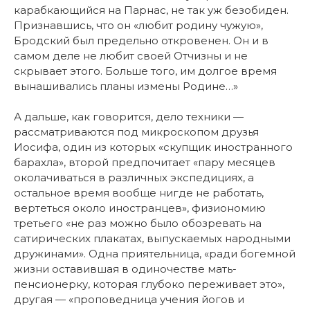
карабкающийся на Парнас, не так уж безобиден.
Признавшись, что он «любит родину чужую»,
Бродский был предельно откровенен. Он и в
самом деле не любит своей Отчизны и не
скрывает этого. Больше того, им долгое время
вынашивались планы измены Родине…»
А дальше, как говорится, дело техники —
рассматриваются под микроскопом друзья
Иосифа, один из которых «скупщик иностранного
барахла», второй предпочитает «пару месяцев
околачиваться в различных экспедициях, а
остальное время вообще нигде не работать,
вертеться около иностранцев», физиономию
третьего «не раз можно было обозревать на
сатирических плакатах, выпускаемых народными
дружинами». Одна приятельница, «ради богемной
жизни оставившая в одиночестве мать-
пенсионерку, которая глубоко переживает это»,
другая — «проповедница учения йогов и