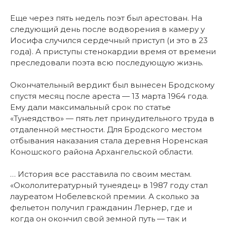
Еще через пять недель поэт был арестован. На
следующий день после водворения в камеру у
Иосифа случился сердечный приступ (и это в 23
года). А приступы стенокардии время от времени
преследовали поэта всю последующую жизнь.
Окончательный вердикт был вынесен Бродскому
спустя месяц после ареста — 13 марта 1964 года.
Ему дали максимальный срок по статье
«Тунеядство» — пять лет принудительного труда в
отдаленной местности. Для Бродского местом
отбывания наказания стала деревня Норенская
Коношского района Архангельской области.
… История все расставила по своим местам.
«Окололитературный тунеядец» в 1987 году стал
лауреатом Нобелевской премии. А сколько за
фельетон получил гражданин Лернер, где и
когда он окончил свой земной путь — так и