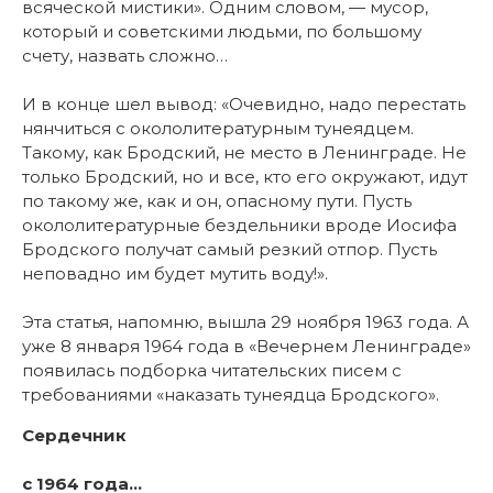
всяческой мистики». Одним словом, — мусор,
который и советскими людьми, по большому
счету, назвать сложно…
И в конце шел вывод: «Очевидно, надо перестать
нянчиться с окололитературным тунеядцем.
Такому, как Бродский, не место в Ленинграде. Не
только Бродский, но и все, кто его окружают, идут
по такому же, как и он, опасному пути. Пусть
окололитературные бездельники вроде Иосифа
Бродского получат самый резкий отпор. Пусть
неповадно им будет мутить воду!».
Эта статья, напомню, вышла 29 ноября 1963 года. А
уже 8 января 1964 года в «Вечернем Ленинграде»
появилась подборка читательских писем с
требованиями «наказать тунеядца Бродского».
Сердечник
с 1964 года…