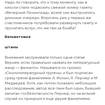
Надо ли говорить, что к тому моменту, как в
киоски стали подвозить свежий номер газеты
«Вечерний Ленинград», возле них выстроились
длинные очереди. Впрочем, уже у первых же
счастливчиков потребовали развернуть газету и
прочитать вслух, что же там за бомба?
Вельветовые
штаны
Внимания заслуживала только одна статья.
Вернее, если правильно назвать ее литературный
жанр — фельетон. Назывался он громко:
«Окололитературный трутень» и был подписан
сразу тремя фамилиями: А. Ионин, Я. Лернер и М.
Медведев. Хотя, как потом показало небольшое
расследование, автор все-таки был один, бывший
капитан госбезопасности Лернер, но на всякий
случай он прикрылся еще двумя фамилиями…