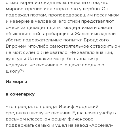
стихотворения свидетельствовали о том, что
мировоззрение их автора явно ущербно. Он
подражал поэтам, проповедовавшим пессимизм
и неверие в человека, его стихи представляют
смесь из декадентщины, модернизма и самой
обыкновенной тарабарщины. Жалко выглядели
убогие подражательные попытки Бродского.
Впрочем, что-либо самостоятельное сотворить он
не мог: силенок не хватало. Не хватало знаний,
культуры. Да и какие могут быть знания у
недоучки, не окончившего даже среднюю
школу?»
Из морга —
в кочегарку
Что правда, то правда. Иосиф Бродский
среднюю школу не окончил. Едва начав учебу в
восьмом классе, он решил финансово
поддержать семью и ушел на завод «Арсенал»