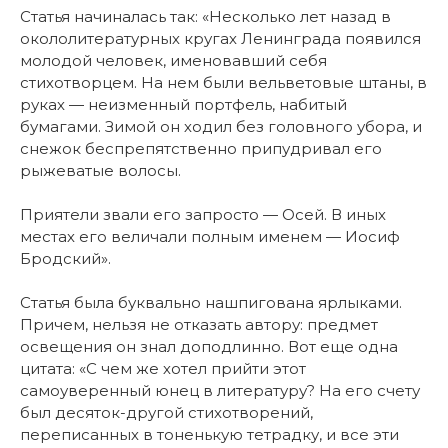
Статья начиналась так: «Несколько лет назад в
окололитературных кругах Ленинграда появился
молодой человек, именовавший себя
стихотворцем. На нем были вельветовые штаны, в
руках — неизменный портфель, набитый
бумагами. Зимой он ходил без головного убора, и
снежок беспрепятственно припудривал его
рыжеватые волосы.
Приятели звали его запросто — Осей. В иных
местах его величали полным именем — Иосиф
Бродский».
Статья была буквально нашпигована ярлыками.
Причем, нельзя не отказать автору: предмет
освещения он знал доподлинно. Вот еще одна
цитата: «С чем же хотел прийти этот
самоуверенный юнец в литературу? На его счету
был десяток-другой стихотворений,
переписанных в тоненькую тетрадку, и все эти