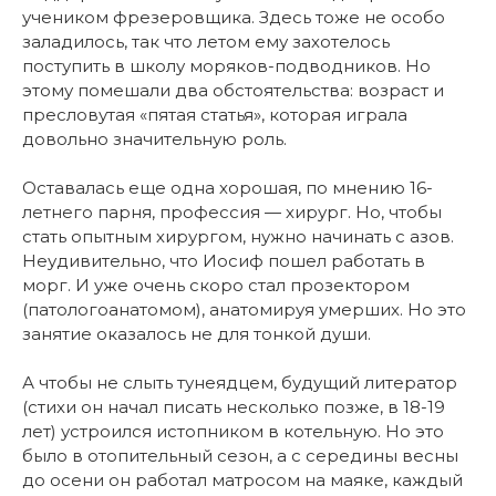
учеником фрезеровщика. Здесь тоже не особо
заладилось, так что летом ему захотелось
поступить в школу моряков-подводников. Но
этому помешали два обстоятельства: возраст и
пресловутая «пятая статья», которая играла
довольно значительную роль.
Оставалась еще одна хорошая, по мнению 16-
летнего парня, профессия — хирург. Но, чтобы
стать опытным хирургом, нужно начинать с азов.
Неудивительно, что Иосиф пошел работать в
морг. И уже очень скоро стал прозектором
(патологоанатомом), анатомируя умерших. Но это
занятие оказалось не для тонкой души.
А чтобы не слыть тунеядцем, будущий литератор
(стихи он начал писать несколько позже, в 18-19
лет) устроился истопником в котельную. Но это
было в отопительный сезон, а с середины весны
до осени он работал матросом на маяке, каждый