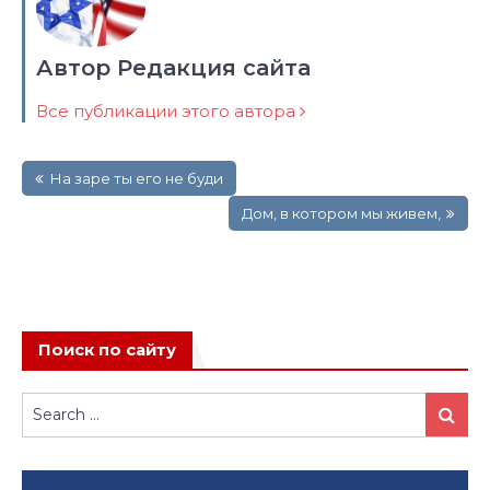
Автор Редакция сайта
Все публикации этого автора
Навигация
На заре ты его не буди
по
записям
Дом, в котором мы живем,
Поиск по сайту
Search
Search
for: