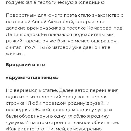
год уезжал в геологическую экспедицию.
Поворотным для юного поэта стало знакомство с
поэтессой Анной Ахматовой, которая в те
далекие времена жила в поселке Комарово, под
Ленинградом. Ей показался подозрительным
рыжий парень, он же был не менее ошарашен,
считая, что Анны Ахматовой уже давно нет в
живых…
Бродский и его
«друзья-отщепенцы»
Но вернемся к статье. Далее автор переиначил
одно из стихотворений Бродского: первая
строчка «Люби проездом родину друзей» и
последняя «Жалей проездом родину чужую»
были объединены в одну, «люблю я родину
чужую». И на этом строится главное обвинение:
«Как видите, этот пигмей, самоуверенно