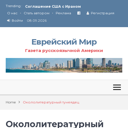
Trending :
Соглашение США с Ираном
•
•
Технология Революции в Иране
О нас
Стать автором
Реклама
Регистрация
Войти
08.09.2026
От Ирана до Ливана и Газы
Еврейский Мир
Газета русскоязычной Америки
Home
Окололитературный тунеядец
Окололитературный