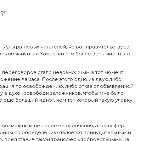
С?
”
ь ультра-левых читателей, но вот правительству за
ь обмануть ни Хамас, ни тем более весь мир, и это
переговоров стало невозможным в тот момент,
ожение Хамаса. После этого одно из двух: либо
рация по освобождению, либо отказ от объявленной
ку в духе «освободи заложников, чтобы мне было
о еще больший идиот, чем тот который такую уловку
т возможным не ранее ее окончания, а трансфер
 войны по определению является принудительным и
, представив такой трансфер «добровольным», не