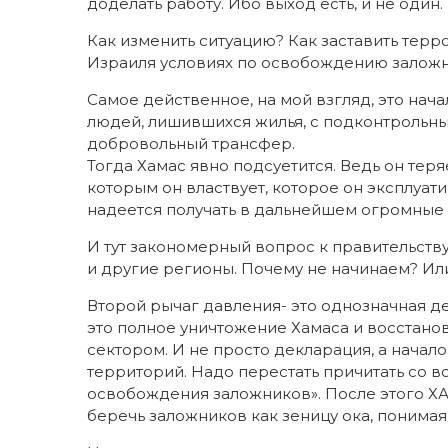
доделать работу. Ибо выход есть, и не один.
Как изменить ситуацию? Как заставить терр
Израиля условиях по освобождению залож
Самое действенное, на мой взгляд, это на
людей, лишившихся жилья, с подконтрольных
добровольный трансфер.
Тогда Хамас явно подсуетится. Ведь он тер
которым он властвует, которое он эксплуати
надеется получать в дальнейшем огромные
И тут закономерный вопрос к правительству
и другие регионы. Почему не начинаем? Ил
Второй рычаг давления- это однозначная де
это полное уничтожение Хамаса и восстано
сектором. И не просто декларация, а нача
территорий. Надо перестать причитать со в
освобождения заложников». После этого ХА
беречь заложников как зеницу ока, понимая