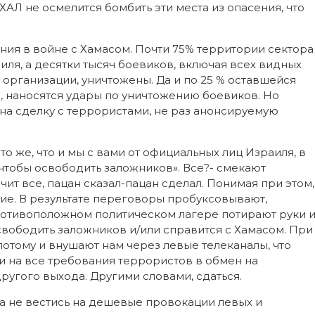
АХАЛ не осмелится бомбить эти места из опасения, что
ния в войне с Хамасом. Почти 75% территории сектора
ля, а десятки тысяч боевиков, включая всех видных
организации, уничтожены. Да и по 25 % оставшейся
 наносятся удары по уничтожению боевиков. Но
а сделку с террористами, не раз анонсируемую
о же, что и мы с вами от официальных лиц Израиля, в
 чтобы освободить заложников». Все?- смекают
чит все, пацан сказал-пацан сделал. Понимая при этом,
ние. В результате переговоры пробуксовывают,
противоположном политическом лагере потирают руки 
свободить заложников и/или справится с Хамасом. При
 потому и внушают нам через левые телеканалы, что
и на все требования террористов в обмен на
ругого выхода. Другими словами, сдаться.
ма не вестись на дешевые провокации левых и