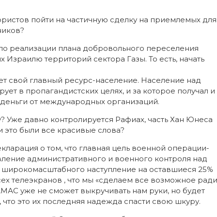
ористов пойти на частичную сделку на приемлемых для
ников?
чало реализации плана добровольного переселения
 Израилю территорий сектора Газы. То есть, начать
яет свой главный ресурс-население. Население над
рует в пропагандистских целях, и за которое получал и
 деньги от международных организаций.
? Уже давно контролируется Рафиах, часть Хан Юнеса
и это были все красивые слова?
кларация о том, что главная цель военной операции-
вление административного и военного контроля над
ло широкомасштабного наступление на оставшиеся 25%
сех телеэкранов , что мы «сделаем все возможное рад
МАС уже не сможет выкручивать нам руки, но будет
, что это их последняя надежда спасти свою шкуру.