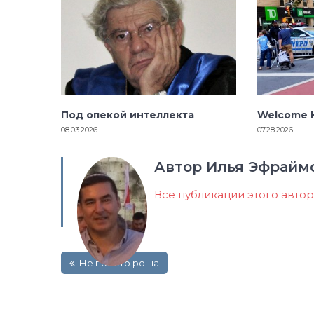
Под опекой интеллекта
Welcome H
08.03.2026
07.28.2026
Автор Илья Эфрайм
Все публикации этого авто
Навигация
Не просто роща
по
записям