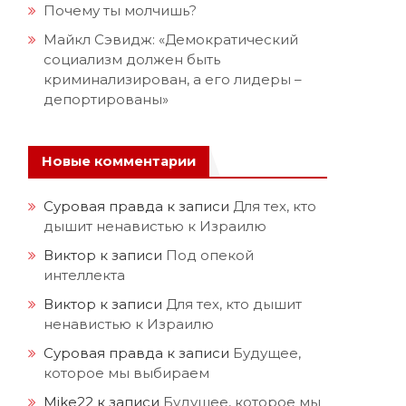
Почему ты молчишь?
Майкл Сэвидж: «Демократический
социализм должен быть
криминализирован, а его лидеры –
депортированы»
Новые комментарии
Суровая правда
к записи
Для тех, кто
дышит ненавистью к Израилю
Виктор
к записи
Под опекой
интеллекта
Виктор
к записи
Для тех, кто дышит
ненавистью к Израилю
Суровая правда
к записи
Будущее,
которое мы выбираем
Mike22
к записи
Будущее, которое мы