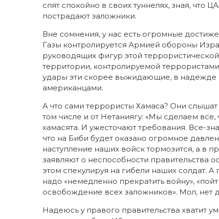
спят спокойно в своих туннелях, зная, что Ц
пострадают заложники.
Вне сомнения, у нас есть огромные достиже
Газы контролируется Армией обороны Израи
руководящих фигур этой террористической 
территории, контролируемой террористами,
удары эти скорее выжидающие, в надежде н
американцами.
А что сами террористы Хамаса? Они слышат т
том числе и от Нетаниягу: «Мы сделаем все,
хамасята. И ужесточают требования. Все-зна
что на Биби будет оказано огромное давле
наступление наших войск тормозится, а в 
заявляют о неспособности правительства о
этом спекулируя на гибели наших солдат. А
надо «немедленно прекратить войну», «пойт
освобождение всех заложников». Мол, нет д
Надеюсь у правого правительства хватит у