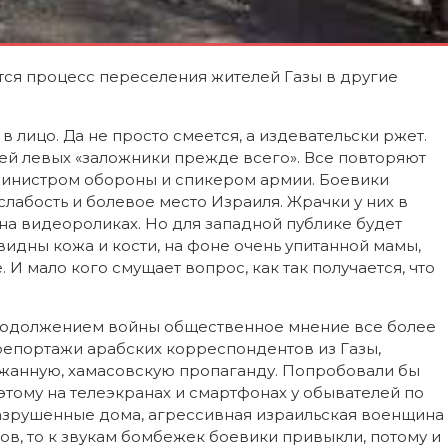
ется процесс переселения жителей Газы в другие
в лицо. Да не просто смеется, а издевательски ржет.
еей левых «заложники прежде всего». Все повторяют
 министром обороны и спикером армии. Боевики
слабость и болевое место Израиля. Жрачки у них в
 на видеороликах. Но для западной публике будет
видны кожа и кости, на фоне очень упитанной мамы,
 И мало кого смущает вопрос, как так получается, что
продолжением войны общественное мнение все более
 репортажи арабских корреспондентов из Газы,
жанную, хамасовскую пропаганду. Попробовали бы
оэтому на телеэкранах и смартфонах у обывателей по
разрушенные дома, агрессивная израильская военщина
ов, то к звукам бомбежек боевики привыкли, потому и