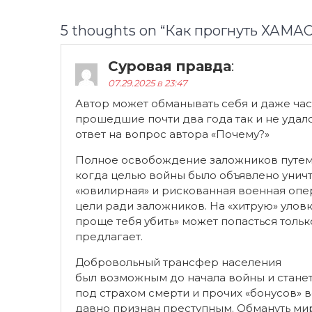
5 thoughts on “
Кaк прогнуть ХАМА
Суровая правда
:
07.29.2025 в 23:47
Автор может обманывать себя и даже част
прошедшие почти два года так и не удалос
ответ на вопрос автора «Почему?»
Полное освобождение заложников путем 
когда целью войны было объявлено уничт
«ювилирная» и рискованная военная опе
цели ради заложников. На «хитрую» улов
проще тебя убить» может попасться тольк
предлагает.
Добровольный трансфер населения
был возможным до начала войны и стане
под страхом смерти и прочих «бонусов»
давно признан преступным. Обмануть мир