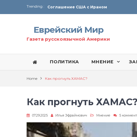
Trending :
Соглашение США с Ираном
Технология Революции в Иране
Еврейский Мир
От Ирана до Ливана и Газы
Газета русскоязычной Америки
ПОЛИТИКА
МНЕНИЕ
ЗА
Home
Кaк прогнуть ХАМАС?
Кaк прогнуть ХАМАС
07.29.2025
Илья Эфраймович
Мнение
5 коммен