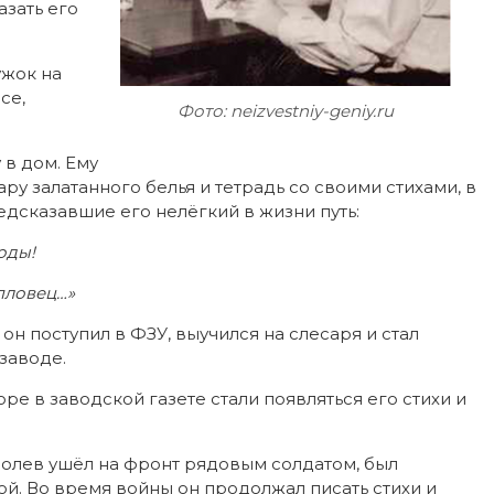
азать его
ужок на
се,
Фото: neizvestniy-geniy.ru
 в дом. Ему
ру залатанного белья и тетрадь со своими стихами, в
едсказавшие его нелёгкий в жизни путь:
оды!
пловец…»
 он поступил в ФЗУ, выучился на слесаря и стал
заводе.
ре в заводской газете стали появляться его стихи и
.
оболев ушёл на фронт рядовым солдатом, был
й. Во время войны он продолжал писать стихи и