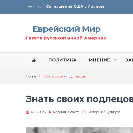
Trending :
Соглашение США с Ираном
Технология Революции в Иране
Еврейский Мир
От Ирана до Ливана и Газы
Газета русскоязычной Америки
ПОЛИТИКА
МНЕНИЕ
ЗА
Home
Знать своих подлецов
Знать своих подлецо
02.17.2023
Редакция сайта
История
/
Культура