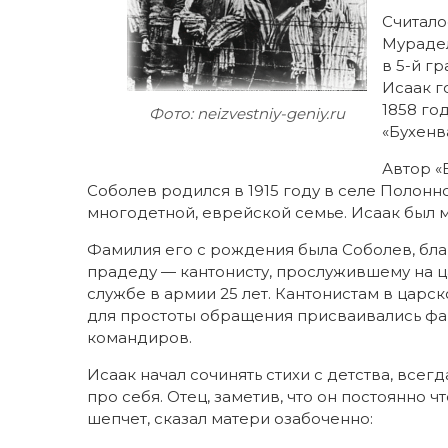
Считало
Мурадел
в 5-й г
Исаак г
1858 го
Фото: neizvestniy-geniy.ru
«Бухенв
Автор «
Соболев родился в 1915 году в селе Полонно
многодетной, еврейской семье. Исаак был 
Фамилия его с рождения была Соболев, бл
прадеду — кантонисту, прослужившему на 
службе в армии 25 лет. Кантонистам в царс
для простоты обращения присваивались фа
командиров.
Исаак начал сочинять стихи с детства, всегд
про себя. Отец, заметив, что он постоянно чт
шепчет, сказал матери озабоченно: