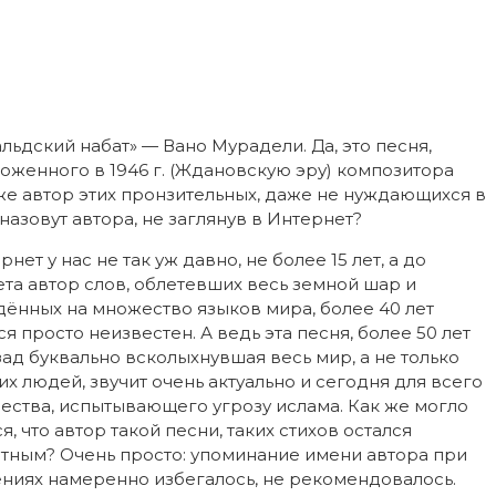
альдский набат» — Вано Мурадели. Да, это песня,
оженного в 1946 г. (Ждановскую эру) композитора
же автор этих пронзительных, даже не нуждающихся в
назовут автора, не заглянув в Интернет?
нет у нас не так уж давно, не более 15 лет, а до
та автор слов, облетевших весь земной шар и
ённых на множество языков мира, более 40 лет
ся просто неизвестен. А ведь эта песня, более 50 лет
зад буквально всколыхнувшая весь мир, а не только
их людей, звучит очень актуально и сегодня для всего
ества, испытывающего угрозу ислама. Как же могло
я, что автор такой песни, таких стихов остался
тным? Очень просто: упоминание имени автора при
ниях намеренно избегалось, не рекомендовалось.