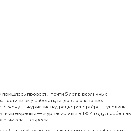
 пришлось провести почти 5 лет в различных
 запретили ему работать, выдав заключение:
его жену — журналистку, радиорепортёра — уволили
угими евреями — журналистами в 1954 году, пообещав
ся с мужем — евреем.
т об этом: «После того как двери советской печати