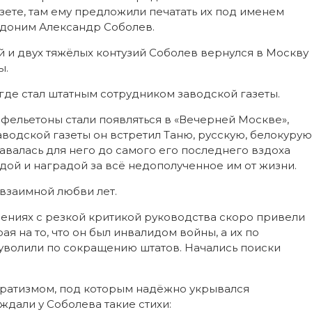
азете, там ему предложили печатать их под именем
евдоним Александр Соболев.
й и двух тяжёлых контузий Соболев вернулся в Москву
ы.
 где стал штатным сотрудником
заводской газеты.
, фельетоны стали появляться в «Вечерней Москве»,
заводской газеты он встретил Таню, русскую, белокурую
авалась для него до самого его последнего вздоха
дой и наградой за всё недополученное им от жизни.
 взаимной любви лет.
блениях с резкой критикой руководства скоро привели
рая на то, что он был инвалидом войны, а их по
 уволили по сокращению штатов. Начались поиски
кратизмом, под которым надёжно укрывался
дали у Соболева такие стихи: