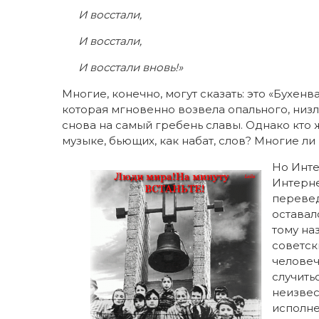
И восстали,
И восстали,
И восстали вновь!»
Многие, конечно, могут сказать: это «Бухенв
которая мгновенно возвела опального, низл
снова на самый гребень славы. Однако кто 
музыке, бьющих, как набат, слов? Многие ли 
Но Интер
Интерне
перевед
оставал
тому на
советск
человеч
случитьс
неизвес
исполне