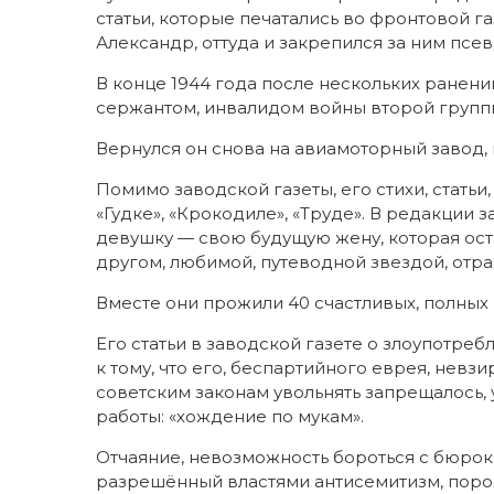
статьи, которые печатались во фронтовой г
Александр, оттуда и закрепился за ним пс
В конце 1944 года после нескольких ранени
сержантом, инвалидом войны второй групп
Вернулся он снова на авиамоторный завод,
Помимо заводской газеты, его стихи, статьи
«Гудке», «Крокодиле», «Труде». В редакции 
девушку — свою будущую жену, которая ост
другом, любимой, путеводной звездой, отра
Вместе они прожили 40 счастливых, полных
Его статьи в заводской газете о злоупотре
к тому, что его, беспартийного еврея, невзи
советским законам увольнять запрещалось,
работы: «хождение по мукам».
Отчаяние, невозможность бороться с бюро
разрешённый властями антисемитизм, порож