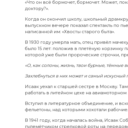
«Что он всё бормочет, бормочет. Может, пок
доктору?».
Когда он окончил школу, школьный драмкр
выпускном вечере показал спектакль по пье
написанной им: «Хвосты старого быта».
В 1930 году умерла мать, отец привёл мачеху
было 15 лет:
положив в плетёную корзинку па
которой уже были пророческие строчки, пр
«О, как солоны, жизнь, твои бурные, тёмные в
Захлебнуться в них может и самый искусный 
Исаак уехал к старшей сестре в Москву. Там
работать в литейном цехе на авиамоторном 
Вступил в литературное объединение, и вско
фельетоны, над которыми хохотали рабочие
В 1941 году, когда началась война, Исаак С
пулемётчиком стрелковой роты на передово