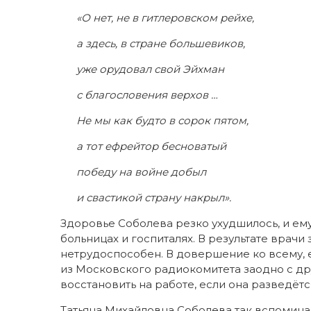
«О нет, не в гитлеровском рейхе,
а здесь, в стране большевиков,
уже орудовал свой Эйхман
с благословения верхов …
Не мы как будто в сорок пятом,
а тот ефрейтор бесноватый
победу на войне добыл
и свастикой страну накрыл».
Здоровье Соболева резко ухудшилось, и ему
больницах и госпиталях. В результате врачи
нетрудоспособен. В довершение ко всему, 
из Московского радиокомитета заодно с др
восстановить на работе, если она разведёт
Татьяна Михайловна Соболева так вспоминае