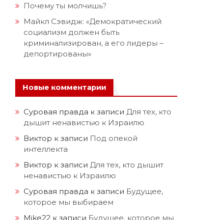
Почему ты молчишь?
Майкл Сэвидж: «Демократический
социализм должен быть
криминализирован, а его лидеры –
депортированы»
Новые комментарии
Суровая правда
к записи
Для тех, кто
дышит ненавистью к Израилю
Виктор
к записи
Под опекой
интеллекта
Виктор
к записи
Для тех, кто дышит
ненавистью к Израилю
Суровая правда
к записи
Будущее,
которое мы выбираем
Mike22
к записи
Будущее, которое мы