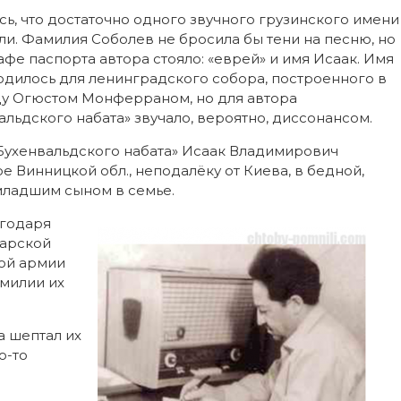
сь, что достаточно одного звучного грузинского имени
и. Фамилия Соболев не бросила бы тени на песню, но
рафе паспорта автора стояло: «еврей» и имя Исаак. Имя
одилось для ленинградского собора, построенного в
ду Огюстом Монферраном, но для автора
альдского набата» звучало, вероятно, диссонансом.
Бухенвальдского набата» Исаак Владимирович
е Винницкой обл., неподалёку от Киева, в бедной,
младшим сыном в семье.
агодаря
царской
кой армии
милии их
а шептал их
о-то