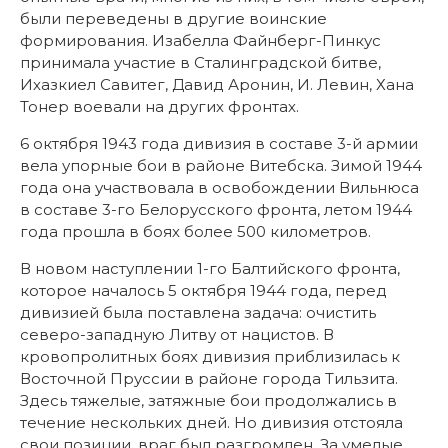
были переведены в другие воинские
формирования. Изабелла Файнберг-Пинкус
принимала участие в Сталинградской битве,
Ихазкиел Савитег, Давид Аронин, И. Левин, Хана
Тонер воевали на других фронтах.
6 октября 1943 года дивизия в составе 3-й армии
вела упорные бои в районе Витебска. Зимой 1944
года она участвовала в освобождении Вильнюса
в составе 3-го Белорусского фронта, летом 1944
года прошла в боях более 500 километров.
В новом наступлении 1-го Балтийского фронта,
которое началось 5 октября 1944 года, перед
дивизией была поставлена задача: очистить
северо-западную Литву от нацистов. В
кровопролитных боях дивизия приблизилась к
Восточной Пруссии в районе города Тильзита.
Здесь тяжелые, затяжные бои продолжались в
течение нескольких дней. Но дивизия отстояла
свои позиции, враг был разгромлен. За умелые