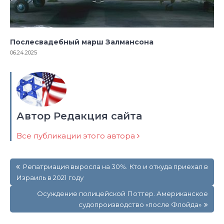
Послесвадебный марш Залмансона
06.24.2025
Автор Редакция сайта
Все публикации этого автора
Навигация
Репатриация выросла на 30%. Кто и откуда приехал в
по
Израиль в 2021 году
записям
Осуждение полицейской Поттер. Американское
судопроизводство «после Флойда»