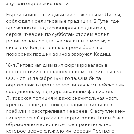
звучали еврейские песни.
Евреи-воины этой дивизии, беженцы из Литвы,
соблюдали религиозные традиции. В Туле, где
временно была дислоцирована дивизия,
сержант-еврей по субботам строем водил
религиозных солдат на молитвы в местную
синагогу. Когда пришло время боев, на
похоронах павших воинов зазвучал Кадиш.
16-я Литовская дивизия формировалась в
соответствии с постановлением правительства
СССР от 18 декабря 1941 года. Она была
образована в противовес литовским войсковым
соединениям, поддерживавшим фашистов.
Литовская полиция и даже значительная часть
крестьян еще до прихода нацистских войск
грабили и расстреливали евреев. С вступлением
гитлеровской армии на территорию Литвы было
образовано марионеточное правительство,
которое верно служило интересам Третьего