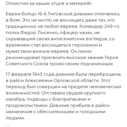
Отомстим за наших отцов и матерей!»
Евреи-бойцы 16-й Литовской дивизии отличались
в боях. Это не могло не восхищать даже тех, кто
традиционно не любил евреев. Командир 249-го
полка Федор Лысенко, офицер-казак, не
скрывавший своих антисемитских взглядов, со
временем стал восхищаться героизмом и
мужеством воинов-евреев. Он лично
рекомендовал присвоить высокое звание Героя
Советского Союза троим своим подчиненным.
17 февраля 1943 года дивизия была переброшена
в район Алексеевки Орловской области. Этот
переход был совершен на пределе человеческих
возможностей. Отставали орудия крупного
калибра, подводы с боеприпасами и
продовольствием. Дивизия прибыла в район
назначения с обессиленными и голодными
людьми.