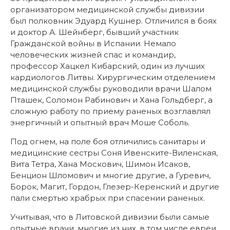
организатором медицинской службы дивизии
был полковник Эдуард Кушнер. Отличился в боях
и доктор А. Шейнберг, бывший участник
Гражданской войны в Испании. Немало
человеческих жизней спас и командир,
профессор Хацкел Кибарский, один из лучших
кардиологов Литвы. Хирургическим отделением
медицинской службы руководили врачи Шалом
Пташек, Соломон Рабинович и Хана Гольдберг, а
сложную работу по приему раненых возглавлял
энергичный и опытный врач Моше Соболь.
Под огнем, на поле боя отличились санитары и
медицинские сестры Соня Ивенските-Виленская,
Вита Тетра, Хана Москович, Шимон Исаков,
Бенцион Шломович и многие другие, а Гуревич,
Борок, Магит, Гордон, Глезер-Керенский и другие
пали смертью храбрых при спасении раненых.
Учитывая, что в Литовской дивизии были самые
опытные врачи, многие из них, в том числе евреи,