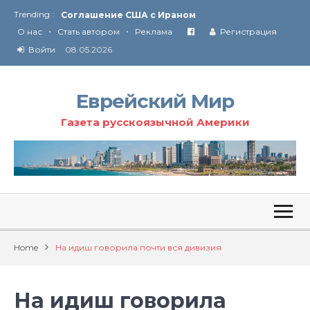
Trending :
Соглашение США с Ираном
•
•
Технология Революции в Иране
О нас
Стать автором
Реклама
Регистрация
Войти
08.05.2026
От Ирана до Ливана и Газы
Еврейский Мир
Газета русскоязычной Америки
Home
На идиш говорила почти вся дивизия
На идиш говорила