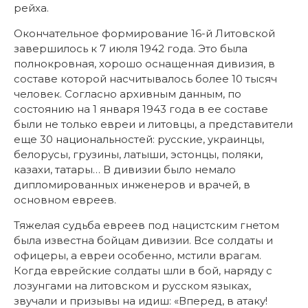
рейха.
Окончательное формирование 16-й Литовской
завершилось к 7 июля 1942 года. Это была
полнокровная, хорошо оснащенная дивизия, в
составе которой насчитывалось более 10 тысяч
человек. Согласно архивным данным, по
состоянию на 1 января 1943 года в ее составе
были не только евреи и литовцы, а представители
еще 30 национальностей: русские, украинцы,
белорусы, грузины, латыши, эстонцы, поляки,
казахи, татары… В дивизии было немало
дипломированных инженеров и врачей, в
основном евреев.
Тяжелая судьба евреев под нацистским гнетом
была известна бойцам дивизии. Все солдаты и
офицеры, а евреи особенно, мстили врагам.
Когда еврейские солдаты шли в бой, наряду с
лозунгами на литовском и русском языках,
звучали и призывы на идиш: «Вперед, в атаку!