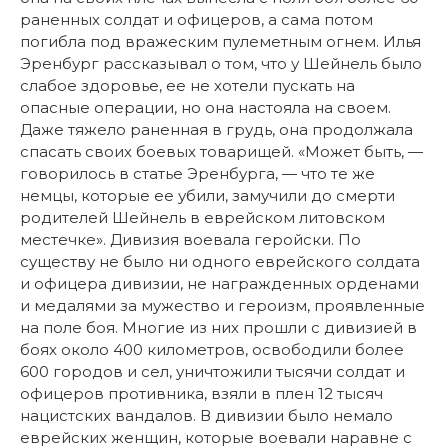
раненных солдат и офицеров, а сама потом
погибла под вражеским пулеметным огнем. Илья
Эренбург рассказывал о том, что у Шейнель было
слабое здоровье, ее не хотели пускать на
опасные операции, но она настояла на своем.
Даже тяжело раненная в грудь, она продолжала
спасать своих боевых товарищей. «Может быть, —
говорилось в статье Эренбурга, — что те же
немцы, которые ее убили, замучили до смерти
родителей Шейнель в еврейском литовском
местечке». Дивизия воевала геройски. По
существу не было ни одного еврейского солдата
и офицера дивизии, не награжденных орденами
и медалями за мужество и героизм, проявленные
на поле боя. Многие из них прошли с дивизией в
боях около 400 километров, освободили более
600 городов и сел, уничтожили тысячи солдат и
офицеров противника, взяли в плен 12 тысяч
нацистских вандалов. В дивизии было немало
еврейских женщин, которые воевали наравне с