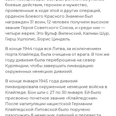
боевые действия, героизм и мужество,
проявленные в ходе этой и других операций,
орденом Боевого Красного Знамени был
награжден 31 воин, 12 человек получили высокое
звание Героя Советского Союза, и среди них —
четыре еврея. Это Вульф Виленский, Калман Шур,
Гирш Ушполис, Борис Циндель.
В конце 1944 года вся Литва, за исключением
порта Клайпеда, была очищена от врага. В том же
году дивизия была переброшена на север
Курляндии, чтобы завершить ликвидацию
окруженных немецких дивизий.
В конце января 1945 года дивизия
ликвидировала окруженные немецкие войска в
Клайпеде. Бои шли с 27 по 30 января. Ей было
присвоено почетное звание «Клайпедская».
После капитуляции нацистской Германии
Клайпедской-Литовской было поручено
разоружить 8 немецких дивизий и перевести