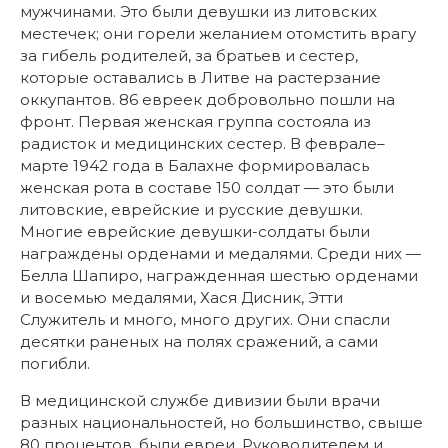
мужчинами. Это были девушки из литовских
местечек; они горели желанием отомстить врагу
за гибель родителей, за братьев и сестер,
которые оставались в Литве на растерзание
оккупантов. 86 евреек добровольно пошли на
фронт. Первая женская группа состояла из
радисток и медицинских сестер. В феврале–
марте 1942 года в Балахне формировалась
женская рота в составе 150 солдат — это были
литовские, еврейские и русские девушки.
Многие еврейские девушки-солдаты были
награждены орденами и медалями. Среди них —
Белла Шапиро, награжденная шестью орденами
и восемью медалями, Хася Дисник, Этти
Служитель и много, много других. Они спасли
десятки раненых на полях сражений, а сами
погибли.
В медицинской службе дивизии были врачи
разных национальностей, но большинство, свыше
80 процентов, были евреи. Руководителем и