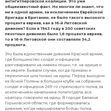
антигитлеровской коалиции. Это уже
общеизвестный факт. Но многие ли знают, что
ни в одной армии, за исключением Еврейской
бригады в Британии, не было такого высокого
процента евреев, как в 16-й Литовской
дивизии? Если в 1943 году в 200 советских
пехотных дивизиях было 1,6 процента евреев,
то в 16-й Литовской они составляли 34,2
процента.
Это была единственная дивизия Красной армии,
где большинство солдат и офицеров
разговаривали на «мамэн лошн», т.е. на идише и
на иврите. Бывали случаи, когда приказы и
переклички шли только на идиш. Перед выходом
из Ясной Поляны в большом клубе на собрании
солдат и офицеров 249-го стрелкового полка, за
исключением начальника политотдела, все
ораторы говорили на идиш. В городе Балахна
Горьковской области, где формировалась
дивизия, когда маршировали бойцы полка,