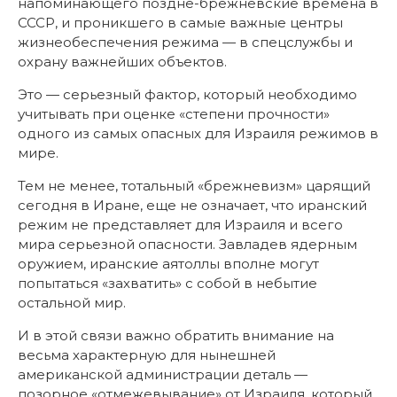
напоминающего поздне-брежневские времена в
СССР, и проникшего в самые важные центры
жизнеобеспечения режима — в спецслужбы и
охрану важнейших объектов.
Это — серьезный фактор, который необходимо
учитывать при оценке «степени прочности»
одного из самых опасных для Израиля режимов в
мире.
Тем не менее, тотальный «брежневизм» царящий
сегодня в Иране, еще не означает, что иранский
режим не представляет для Израиля и всего
мира серьезной опасности. Завладев ядерным
оружием, иранские аятоллы вполне могут
попытаться «захватить» с собой в небытие
остальной мир.
И в этой связи важно обратить внимание на
весьма характерную для нынешней
американской администрации деталь —
позорное «отмежевывание» от Израиля, который