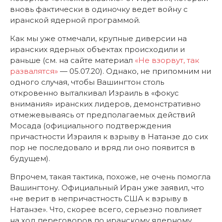
вновь фактически в одиночку ведет войну с
иранской ядерной программой.
Как мы уже отмечали, крупные диверсии на
иранских ядерных объектах происходили и
раньше (см. на сайте материал
«Не взорвут, так
развалятся»
— 05.07.20). Однако, не припомним ни
одного случая, чтобы Вашингтон столь
откровенно выталкивал Израиль в «фокус
внимания» иранских лидеров, демонстративно
отмежевываясь от предполагаемых действий
Мосада (официального подтверждения
причастности Израиля к взрыву в Натанзе до сих
пор не последовало и вряд ли оно появится в
будущем).
Впрочем, такая тактика, похоже, не очень помогла
Вашингтону. Официальный Иран уже заявил, что
«не верит в непричастность США к взрыву в
Натанзе». Что, скорее всего, серьезно повлияет
на ход переговоров по иранскому ядерному