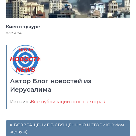
Киев в трауре
07.12.2024
Автор Блог новостей из
Иерусалима
Израиль
Все публикации этого автора
Навигация
ВОЗВРАЩЕНИЕ В СВЯЩЕННУЮ ИСТОРИЮ («Йом
по
ацмаут»)
записям