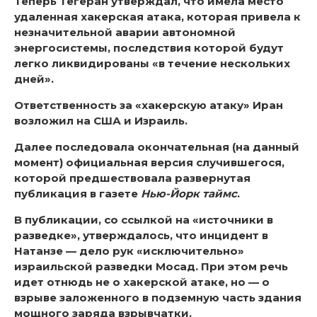
Теперь Тегеран утверждал, что имела место
удаленная хакерская атака, которая привела к
незначительной аварии автономной
энергосистемы, последствия которой будут
легко ликвидированы «в течение нескольких
дней».
Ответственность за «хакерскую атаку» Иран
возложил на США и Израиль.
Далее последовала окончательная (на данный
момент) официальная версия случившегося,
которой предшествовала развернутая
публикация в газете
Нью-Йорк таймс
.
В публикации, со ссылкой на «источники в
разведке», утверждалось, что инцидент в
Натанзе — дело рук «исключительно»
израильской разведки Мосад. При этом речь
идет отнюдь не о хакерской атаке, но — о
взрыве заложенного в подземную часть здания
мощного заряда взрывчатки.