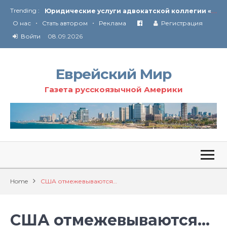
Ю
ридические услуги адвокатской коллегии «Эли Гервиц»: полное сопровождение на всех этапах
Trending :
•
•
От Ирана до Ливана и Газы
О нас
Стать автором
Реклама
Регистрация
Войти
08.09.2026
Еврейский Мир
Газета русскоязычной Америки
Home
США отмежевываются…
США отмежевываются…