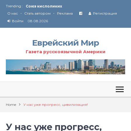
Trending :
Соглашение США с Ираном
•
•
Технология Революции в Иране
О нас
Стать автором
Реклама
Регистрация
Войти
08.08.2026
От Ирана до Ливана и Газы
Еврейский Мир
Газета русскоязычной Америки
Home
У нас уже прогресс, цивилизация!
У нас уже прогресс,