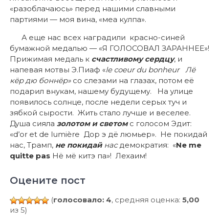
«разоблачаюсь» перед нашими славными
партиями — моя вина, «меа кулпа».
А еще нас всех наградили красно-синей
бумажной медалью — «Я ГОЛОСОВАЛ ЗАРАННЕЕ»!
Прижимая медаль к
счастливому сердцу
, и
напевая мотвы Э.Пиаф «
le coeur du bonheur Лё
кёр дю боннёр»
со слезами на глазах, потом её
подарил внукам, нашему будущему. На улице
появилось солнце, после недели серых туч и
зябкой сырости. Жить стало лучше и веселее.
Душа сияла
золотом и светом
с голосом Эдит:
«d’or et de lumière Дор э дё люмьер». Не покидай
нас, Трамп,
не покидай
нас
демократия: «
Ne me
quitte pas
Нё мё китэ па»! Лехаим!
Оцените пост
(
голосовало: 4
, средняя оценка:
5,00
из 5)