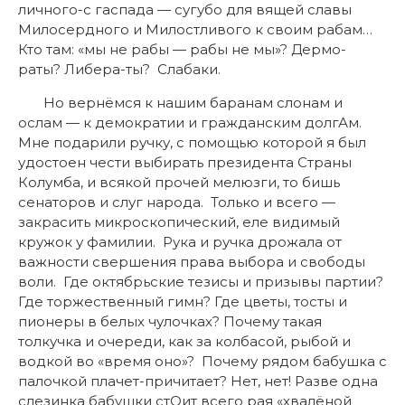
личного-с гаспада — сугубо для вящей славы
Милосердного и Милостливого к своим рабам…
Кто там: «мы не рабы — рабы не мы»? Дермо-
раты? Либера-ты? Слабаки.
Но вернёмся к нашим баранам слонам и
ослам — к демократии и гражданским долгАм.
Мне подарили ручку, с помощью которой я был
удостоен чести выбирать президента Страны
Колумба, и всякой прочей мелюзги, то бишь
сенаторов и слуг народа. Только и всего —
закрасить микроскопический, еле видимый
кружок у фамилии. Рука и ручка дрожала от
важности свершения права выбора и свободы
воли. Где октябрьские тезисы и призывы партии?
Где торжественный гимн? Где цветы, тосты и
пионеры в белых чулочках? Почему такая
толкучка и очереди, как за колбасой, рыбой и
водкой во «время оно»? Почему рядом бабушка с
палочкой плачет-причитает? Нет, нет! Разве одна
слезинка бабушки стОит всего рая «хвалёной