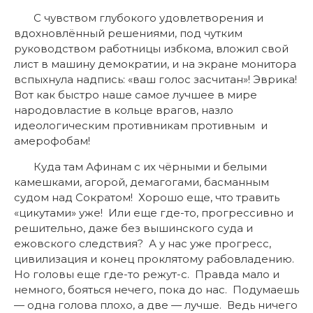
С чувством глубокого удовлетворения и
вдохновлённый решениями, под чутким
руководством работницы избкома, вложил свой
лист в машину демократии, и на экране монитора
вспыхнула надпись: «ваш голос засчитан»! Эврика!
Вот как быстро наше самое лучшее в мире
народовластие в кольце врагов, назло
идеологическим противникам противным и
амерофобам!
Куда там Афинам с их чёрными и белыми
камешками, агорой, демагогами, басманным
судом над Сократом! Хорошо еще, что травить
«цикутами» уже! Или еще где-то, прогрессивно и
решительно, даже без вышинского суда и
ежовского следствия? А у нас уже прогресс,
цивилизация и конец проклятому рабовладению.
Но головы еще где-то режут-с. Правда мало и
немного, бояться нечего, пока до нас. Подумаешь
— одна голова плохо, а две — лучше. Ведь ничего