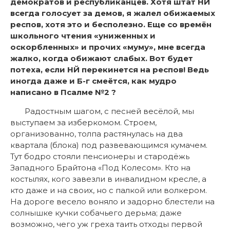
демократов и республиканцев. Хотя штат НЙ
всегда голосует за демов, я жалел обижаемых
респов, хотя это и бесполезно. Еще со времён
школьного чтения «униженных и
оскорбленных» и прочих «муму», мне всегда
жалко, когда обижают слабых. Вот будет
потеха, если НЙ перекинется на респов! Ведь
иногда даже и Б-г смеётся, как мудро
написано в Псалме №2 ?
Радостным шагом, с песней весёлой, мы
выступаем за изберкомом. Строем,
организованно, толпа растянулась на два
квартала (блока) под развевающимся кумачем.
Тут бодро стояли пенсионеры и стародёжь
Западного Брайтона «Под Колесом». Кто на
костылях, кого завезли в инвалидном кресле, а
кто даже и на своих, но с палкой или волкером.
На дороге весело воняло и задорно блестели на
солнышке кучки собачьего дерьма; даже
возможно, чего уж греха таить отходы первой