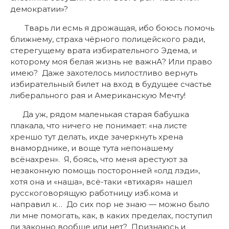
демократии»?
Тварь ли есмь я дрожащая, ибо боюсь помочь
ближнему, страха чёрного полицейского ради,
стерегущему врата избирательного Эдема, и
которому моя белая жизнь не важнА? Или право
имею? Даже захотелось милостливо вернуть
избирательный билет на вход в будущее счастье
либерального рая и Американскую Мечту!
Да уж, рядом маленькая старая бабушка
плакала, что ничего не понимает: «на листе
хреншо тут делать, ихде зачеркнуть хрена
внаморднике, и воще тута непонашему
всёнахрен». Я, боясь, что меня арестуют за
незаконную помощь посторонней «олд лэди»,
хотя она и «наша», всё-таки «втихаря» нашел
русскоговорящую работницу изб.кома и
направил к… До сих пор не знаю — можно было
ли мне помогать, как, в каких пределах, поступил
ли законно вообще или нет? Признаюсь и