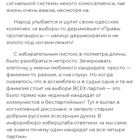
сигнальной системы некого хомосапиенса, чья
жизнь очень важна, несмотря на.
Народ улыбается и шутит своих одесских
хохмочек: «а выборы-то дерьмовые»! «Правы
пропагандосы — налицо дерьмократия и не
золото под ногами лежит»!
С избирательным листом, в полметра длины,
было разобраться непросто. Зачеркивать
клеточку у имени любимого кандидата просто —
фамилии-то разные, и «на слуху». Но когда
оказалось, что в ассамблею и в судьи одна и та же
фамилия стоит на выборе ВСЕХ партий — это
было прямо как «единый кандидат от
коммунистов и беспартийных»! Тут я выпал в
когнитивный диссонанс и запахло старым
добрым русским эсэсэрным духом. В
информбюро изберштаба ответили: «а мы сами
не знаем почему один кандидат на все четыре
партии».