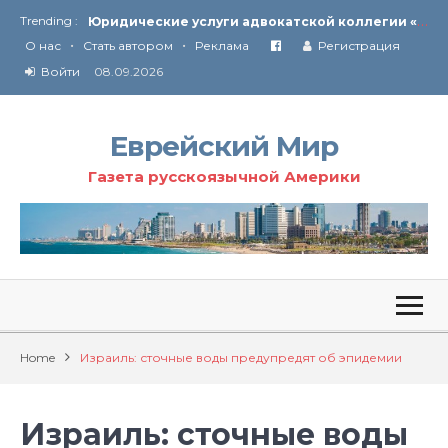
Ю
ридические услуги адвокатской коллегии «Эли Гервиц»: полное сопровождение на всех этапах
Trending :
•
•
От Ирана до Ливана и Газы
О нас
Стать автором
Реклама
Регистрация
Войти
08.09.2026
Еврейский Мир
Газета русскоязычной Америки
Home
Израиль: сточные воды предупредят об эпидемии
Израиль: сточные воды