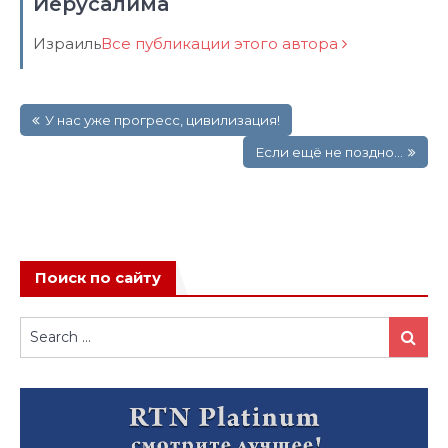
Иерусалима
Израиль
Все публикации этого автора
Навигация
У нас уже прогресс, цивилизация!
по
записям
Если ещё не поздно…
Поиск по сайту
Search
Search
for: