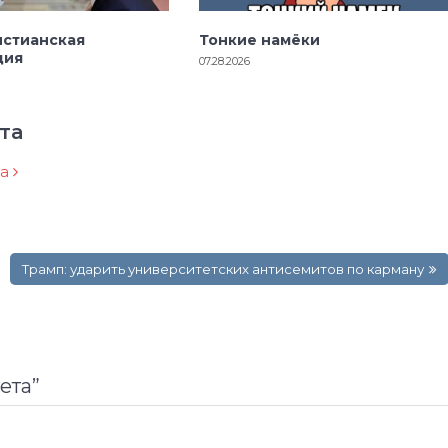
истианская
Тонкие намёки
ция
07.28.2026
та
ра
Трамп: ударить университетских антисемитов по карману
ета
”