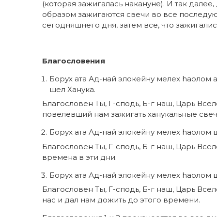
(которая зажигалась накануне). И так далее
образом зажигаются свечи во все последую
сегодняшнего дня, затем все, что зажигалис
Благословения
Борух ата Ад-най элокейну мелех hаолом
шел Ханука.
Благословен Ты, Г-сподь, Б-г наш, Царь Вс
повелевший нам зажигать ханукальные свеч
Борух ата Ад-най элокейну мелех hаoлом
Благословен Ты, Г-сподь, Б-г наш, Царь Все
времена в эти дни.
Борух ата Ад-най элокейну мелех hаoлом 
Благословен Ты, Г-сподь, Б-г наш, Царь Вс
нас и дал нам дожить до этого времени.