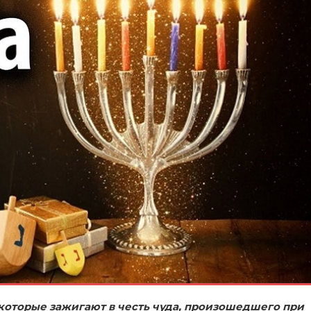
света
 которые зажигают в честь чуда, произошедшего при