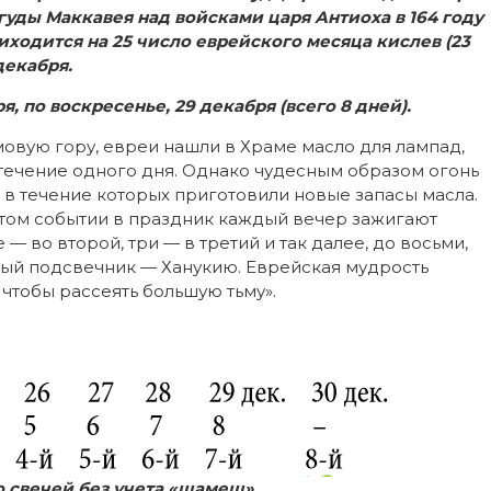
уды Маккавея над войсками царя Антиоха в 164 году
ходится на 25 число еврейского месяца кислев (23
декабря.
ря, по воскресенье,
29 декабря (всего 8 дней).
овую гору, евреи нашли в Храме масло для лампад,
течение одного дня. Однако чудесным образом огонь
 в течение которых приготовили новые запасы масла.
 этом событии в праздник каждый вечер зажигают
— во второй, три — в третий и так далее, до восьми,
ьный подсвечник — Ханукию. Еврейская мудрость
, чтобы рассеять большую тьму».
о свечей без учета «шамеш».