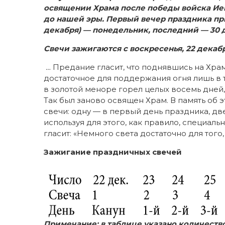
освящении Храма после победы войска Иег
до нашей эры. Первый вечер праздника при
декабря) — понедельник, последний — 30 
Свечи зажигаются с воскресенья, 22 декаб
…
Предание гласит, что поднявшись на Храм
достаточное для поддержания огня лишь в 
в золотой меноре горел целых восемь дней,
Так был заново освящен Храм. В память об
свечи: одну — в первый день праздника, две 
используя для этого, как правило, специал
гласит: «Немного света достаточно для того
Зажигание праздничных свечей
Примечание: в таблице указано количеств