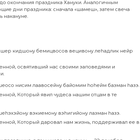
, до окончания праздника Хануки. Аналогичным
щие дни праздника: сначала «шамеш», затем свеча
ь накануне.
 ашер кидшону бемицвосов вецивону леhадлик нейр
еленной, освятивший нас своими заповедями и
и.
 шеосо нисим лаавосейну байомим hohейм базман hазэ.
ленной, Который явил чудеса нашим отцам в те
шеhэхэйону вэкиемону вэhигийону лазман hазэ.
еленной, Который даровал нам жизнь, поддерживал ее в