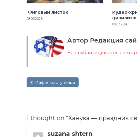
Фиговый листок
Иудео-хр
цивилиза
08.03.2026
08.03.2026
Автор Редакция сай
Все публикации этого авто
Навигация
Мафия-заступница
по
записям
1 thought on “
Ханука — праздник св
suzana shtern
: