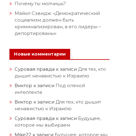
Почему ты молчишь?
Майкл Сэвидж: «Демократический
социализм должен быть
криминализирован, а его лидеры –
депортированы»
Новые комментарии
Суровая правда
к записи
Для тех, кто
дышит ненавистью к Израилю
Виктор
к записи
Под опекой
интеллекта
Виктор
к записи
Для тех, кто дышит
ненавистью к Израилю
Суровая правда
к записи
Будущее,
которое мы выбираем
Mike22
к записи
Будущее, которое мы