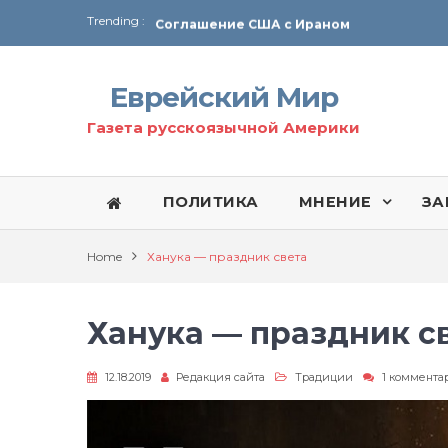
Trending :
Соглашение США с Ираном
Технология Революции в Иране
Еврейский Мир
От Ирана до Ливана и Газы
Газета русскоязычной Америки
ПОЛИТИКА
МНЕНИЕ
ЗА
Home
Ханука — праздник света
Ханука — праздник с
12.18.2019
Редакция сайта
Традиции
1 коммента