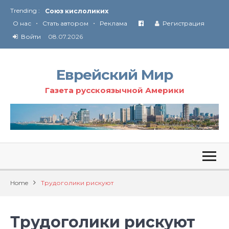
Союз кислоликих
Trending :
Соглашение США с Ираном
•
•
О нас
Стать автором
Реклама
Регистрация
Технология Революции в Иране
Войти
08.07.2026
От Ирана до Ливана и Газы
Еврейский Мир
Газета русскоязычной Америки
Home
Трудоголики рискуют
Трудоголики рискуют