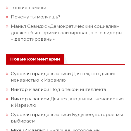
Тонкие намёки
Почему ты молчишь?
Майкл Сэвидж: «Демократический социализм
должен быть криминализирован, а его лидеры
– депортированы»
Новые комментарии
Суровая правда
к записи
Для тех, кто дышит
ненавистью к Израилю
Виктор
к записи
Под опекой интеллекта
Виктор
к записи
Для тех, кто дышит ненавистью
к Израилю
Суровая правда
к записи
Будущее, которое мы
выбираем
Mike22
к записи
Будущее, которое мы