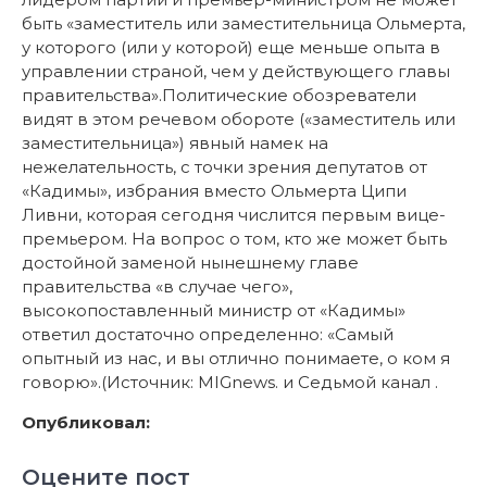
быть «заместитель или заместительница Ольмерта,
у которого (или у которой) еще меньше опыта в
управлении страной, чем у действующего главы
правительства».Политические обозреватели
видят в этом речевом обороте («заместитель или
заместительница») явный намек на
нежелательность, с точки зрения депутатов от
«Кадимы», избрания вместо Ольмерта Ципи
Ливни, которая сегодня числится первым вице-
премьером. На вопрос о том, кто же может быть
достойной заменой нынешнему главе
правительства «в случае чего»,
высокопоставленный министр от «Кадимы»
ответил достаточно определенно: «Самый
опытный из нас, и вы отлично понимаете, о ком я
говорю».(Источник: MIGnews. и Седьмой канал .
Опубликовал:
Оцените пост