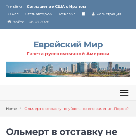
Trending :
Соглашение США с Ираном
•
•
Технология Революции в Иране
О нас
Стать автором
Реклама
Регистрация
Войти
08.07.2026
От Ирана до Ливана и Газы
Еврейский Мир
Газета русскоязычной Америки
Home
Ольмерт в отставку не уйдет.. но его заменит ..Перес?
Ольмерт в отставку не