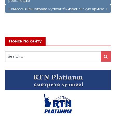
революцию
записям
Комиссия Винограда \»утюжит\» израильскую армию
Поиск по сайту
Search
Search
for: