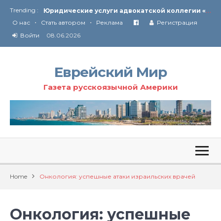
Ю
ридические услуги адвокатской коллегии «Эли Гервиц»: полное сопровождение на всех этапах
Trending :
•
•
От Ирана до Ливана и Газы
О нас
Стать автором
Реклама
Регистрация
Войти
08.06.2026
Еврейский Мир
Газета русскоязычной Америки
Home
Онкология: успешные атаки израильских врачей
Онкология: успешные