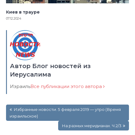
Киев в трауре
07.12.2024
Автор Блог новостей из
Иерусалима
Израиль
Все публикации этого автора
Навигация
Избранные новости. 5 февраля 2019 — утро (Время
по
израильское)
записям
На разных меридианах. Ч.2/3