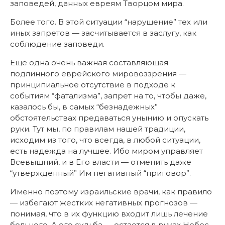
заповедей, данных евреям Творцом мира.
Более того. В этой ситуации “нарушение” тех или
иных запретов — засчитывается в заслугу, как
соблюдение заповеди.
Еще одна очень важная составляющая
подлинного еврейского мировоззрения —
принципиальное отсутствие в подходе к
событиям “фатализма”, запрет на то, чтобы даже,
казалось бы, в самых “безнадежных”
обстоятельствах предаваться унынию и опускать
руки. Тут мы, по правилам нашей традиции,
исходим из того, что всегда, в любой ситуации,
есть надежда на лучшее. Ибо миром управляет
Всевышний, и в Его власти — отменить даже
“утвержденный” Им негативный “приговор”.
Именно поэтому израильские врачи, как правило
— избегают жестких негативных прогнозов —
понимая, что в их функцию входит лишь лечение
больного. А его судьба — остается в руках Небес.