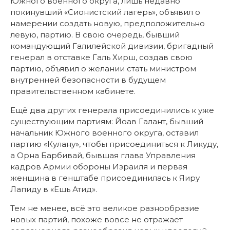
Южного военного округа, лишь недавно
покинувший «Сионистский лагерь», объявил о
намерении создать новую, предположительно
левую, партию. В свою очередь, бывший
командующий Галилейской дивизии, бригадный
генерал в отставке Галь Хирш, создав свою
партию, объявил о желании стать министром
внутренней безопасности в будущем
правительственном кабинете.
Ещё два других генерала присоединились к уже
существующим партиям: Йоав Галант, бывший
начальник Южного военного округа, оставил
партию «Кулану», чтобы присоединиться к Ликуду,
а Орна Барбивай, бывшая глава Управления
кадров Армии обороны Израиля и первая
женщина в генштабе присоединилась к Яиру
Лапиду в «Ешь Атид».
Тем не менее, всё это великое разнообразие
новых партий, похоже вовсе не отражает