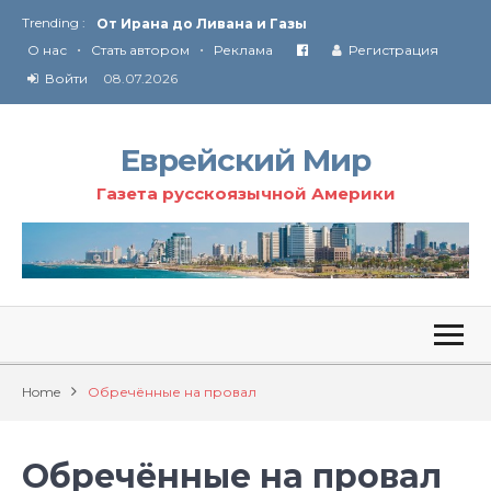
Trending :
От Ирана до Ливана и Газы
•
•
Союз кислоликих
О нас
Стать автором
Реклама
Регистрация
Соглашение США с Ираном
Войти
08.07.2026
Технология Революции в Иране
Ю
ридические услуги адвокатской коллегии «Эли Гервиц»: полное сопровождение на всех этапах
От Ирана до Ливана и Газы
Еврейский Мир
Газета русскоязычной Америки
Home
Обречённые на провал
Обречённые на провал