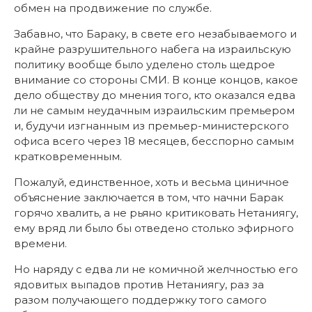
обмен на продвижение по службе.
Забавно, что Бараку, в свете его незабываемого и
крайне разрушительного набега на израильскую
политику вообще было уделено столь щедрое
внимание со стороны СМИ. В конце концов, какое
дело обществу до мнения того, кто оказался едва
ли не самым неудачным израильским премьером
и, будучи изгнанным из премьер-министерского
офиса всего через 18 месяцев, бесспорно самым
кратковременным.
Пожалуй, единственное, хоть и весьма циничное
объяснение заключается в том, что начни Барак
горячо хвалить, а не рьяно критиковать Нетаниягу,
ему вряд ли было бы отведено столько эфирного
времени.
Но наряду с едва ли не комичной желчностью его
ядовитых выпадов против Нетаниягу, раз за
разом получающего поддержку того самого