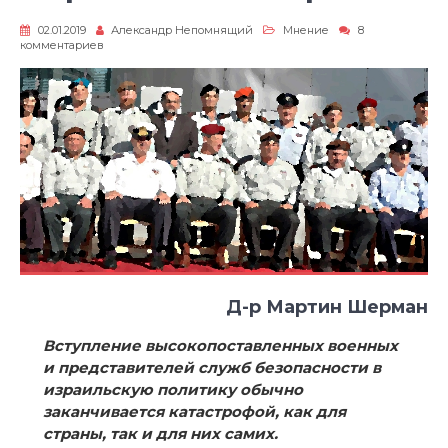
02.01.2019
Александр Непомнящий
Мнение
8
к
комментариев
записи
Обречённые
на
провал
Д-р Мартин Шерман
Вступление высокопоставленных военных
и представителей служб безопасности в
израильскую политику обычно
заканчивается катастрофой, как для
страны, так и для них самих.