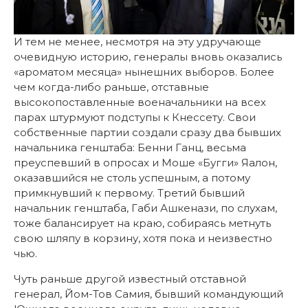
И тем не менее, несмотря на эту удручающе
очевидную историю, генералы вновь оказались
«ароматом месяца» нынешних выборов. Более
чем когда-либо раньше, отставные
высокопоставленные военачальники на всех
парах штурмуют подступы к Кнессету. Свои
собственные партии создали сразу два бывших
начальника генштаба: Бенни Ганц, весьма
преуспевший в опросах и Моше «Бугги» Яалон,
оказавшийся не столь успешным, а потому
примкнувший к первому. Третий бывший
начальник генштаба, Габи Ашкенази, по слухам,
тоже балансирует на краю, собираясь метнуть
свою шляпу в корзину, хотя пока и неизвестно
чью.
Чуть раньше другой известный отставной
генерал, Йом-Тов Самия, бывший командующий