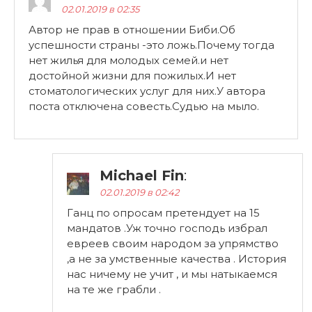
02.01.2019 в 02:35
Автор не прав в отношении Биби.Об
успешности страны -это ложь.Почему тогда
нет жилья для молодых семей.и нет
достойной жизни для пожилых.И нет
стоматологических услуг для них.У автора
поста отключена совесть.Судью на мыло.
Michael Fin
:
02.01.2019 в 02:42
Ганц по опросам претендует на 15
мандатов .Уж точно господь избрал
евреев своим народом за упрямство
,а не за умственные качества . История
нас ничему не учит , и мы натыкаемся
на те же грабли .