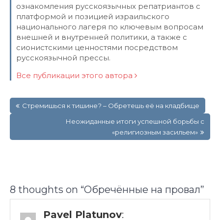
ознакомления русскоязычных репатриантов с
платформой и позицией израильского
национального лагеря по ключевым вопросам
внешней и внутренней политики, а также с
сионистскими ценностями посредством
русскоязычной прессы.
Все публикации этого автора
Навигация
Стремишься к тишине? – Обретешь её на кладбище
по
записям
Неожиданные итоги успешной борьбы с
«религиозным засильем»
8 thoughts on “
Обречённые на провал
”
Pavel Platunov
: