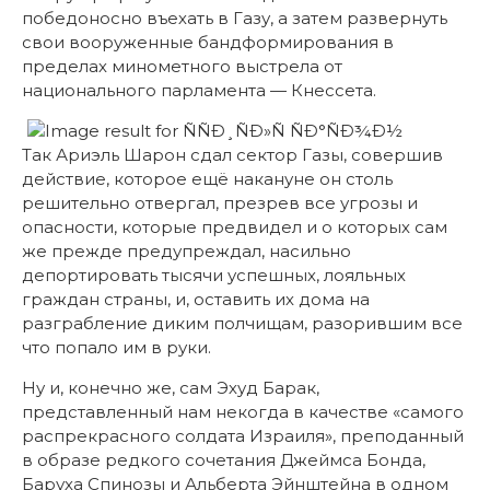
победоносно въехать в Газу, а затем развернуть
свои вооруженные бандформирования в
пределах минометного выстрела от
национального парламента — Кнессета.
Так Ариэль Шарон сдал сектор Газы, совершив
действие, которое ещё накануне он столь
решительно отвергал, презрев все угрозы и
опасности, которые предвидел и о которых сам
же прежде предупреждал, насильно
депортировать тысячи успешных, лояльных
граждан страны, и, оставить их дома на
разграбление диким полчищам, разорившим все
что попало им в руки.
Ну и, конечно же, сам Эхуд Барак,
представленный нам некогда в качестве «самого
распрекрасного солдата Израиля», преподанный
в образе редкого сочетания Джеймса Бонда,
Баруха Спинозы и Альберта Эйнштейна в одном