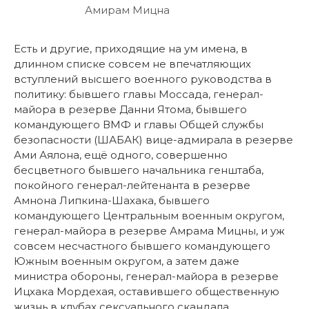
Амирам Мицна
Есть и другие, приходящие на ум имена, в
длинном списке совсем не впечатляющих
вступлений высшего военного руководства в
политику: бывшего главы Моссада, генерал-
майора в резерве Данни Ятома, бывшего
командующего ВМФ и главы Общей службы
безопасности (ШАБАК) вице-адмирала в резерве
Ами Аялона, ещё одного, совершенно
бесцветного бывшего начальника генштаба,
покойного генерал-лейтенанта в резерве
Амнона Липкина-Шахака, бывшего
командующего Центральным военным округом,
генерал-майора в резерве Амрама Мицны, и уж
совсем несчастного бывшего командующего
Южным военным округом, а затем даже
министра обороны, генерал-майора в резерве
Ицхака Мордехая, оставившего общественную
жизнь в клубах сексуального скандала.