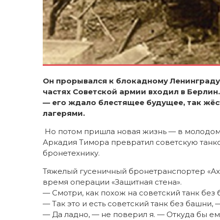
Он прорывался к блокадному Ленинграду,
частях Советской армии входил в Берлин
— его ждало блестящее будущее, так жёс
лагерями.
Но потом пришла новая жизнь — в молодом
Аркадия Тимора превратил советскую танк
бронетехнику.
Тяжелый гусеничный бронетранспортер «Ахза
время операции «Защитная стена».
— Смотри, как похож на советский танк без 
— Так это и есть советский танк без башни, 
— Да ладно, — не поверил я. — Откуда бы ем