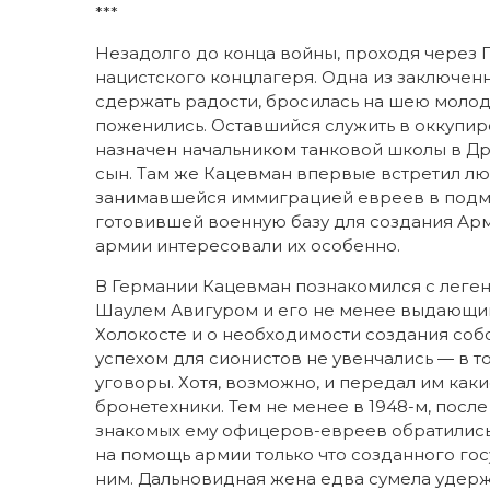
***
Незадолго до конца войны, проходя через 
нацистского концлагеря. Одна из заключенн
сдержать радости, бросилась на шею молод
поженились. Оставшийся служить в оккупи
назначен начальником танковой школы в Др
сын. Там же Кацевман впервые встретил лю
занимавшейся иммиграцией евреев в подма
готовившей военную базу для создания Ар
армии интересовали их особенно.
В Германии Кацевман познакомился с леге
Шаулем Авигуром и его не менее выдающи
Холокосте и о необходимости создания соб
успехом для сионистов не увенчались — в 
уговоры. Хотя, возможно, и передал им ка
бронетехники. Тем не менее в 1948-м, посл
знакомых ему офицеров-евреев обратились 
на помощь армии только что созданного гос
ним. Дальновидная жена едва сумела удержа