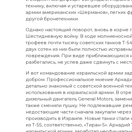
технику, включая и устаревшее оборудован
армии американских «Шерманов», легких фр
другой бронетехники.
Однако настоящий поворот, вновь в корне 
Шестидневную войну. В ходе молниеносной 
трофеев почти тысячу советских танков Т-5
двух сотен из них были полностью исправны
повреждения. При виде приближающихся из
разбегались, не успев даже сдвинуть с мес
И вот командование израильской армии зад
добром. Профессиональное мнение Аркадия 
детально знакомый с советской военной тех
использования в израильской армии. В от
дизельный двигатель General Motors, замен
также сменили пушку. Не подлежавшие рем
недостающие части сначала закупали через
производить в Израиле. Новые танки стали н
из Т-55, соответственно, «Тиран-5». Аркад
израильской армии, заработал неофициальн