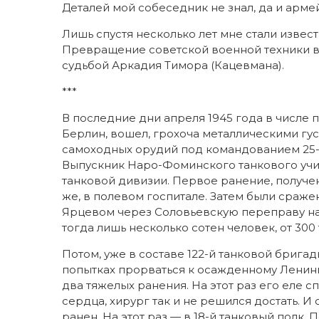
Деталей мой собеседник не знал, да и армей
Лишь спустя несколько лет мне стали извес
Превращение советской военной техники в
судьбой Аркадия Тимора (Кацевмана).
***
В последние дни апреля 1945 года в числе 
Берлин, вошел, грохоча металлическими гу
самоходных орудий под командованием 25-
Выпускник Наро-Фоминского танкового учили
танковой дивизии. Первое ранение, получе
же, в полевом госпитале. Затем были сраж
Ярцевом через Соловьевскую переправу на
тогда лишь несколько сотен человек, от 300 
Потом, уже в составе 122-й танковой брига
попытках прорваться к осажденному Ленинг
два тяжелых ранения. На этот раз его еле с
сердца, хирург так и не решился достать. И
ранен. На этот раз — в 18-й танковый полк.