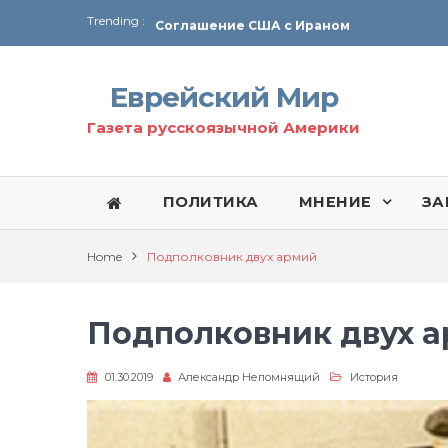
Trending :
Соглашение США с Ираном
Технология Революции в Иране
Еврейский Мир
От Ирана до Ливана и Газы
Газета русскоязычной Америки
ПОЛИТИКА
МНЕНИЕ
ЗА
Home
Подполковник двух армий
Подполковник двух 
01.30.2019
Александр Непомнящий
История