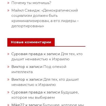
Почему ты молчишь?
Майкл Сэвидж: «Демократический
социализм должен быть
криминализирован, а его лидеры –
депортированы»
Новые комментарии
Суровая правда
к записи
Для тех, кто
дышит ненавистью к Израилю
Виктор
к записи
Под опекой
интеллекта
Виктор
к записи
Для тех, кто дышит
ненавистью к Израилю
Суровая правда
к записи
Будущее,
которое мы выбираем
Mike22
к записи
Будущее, которое мы