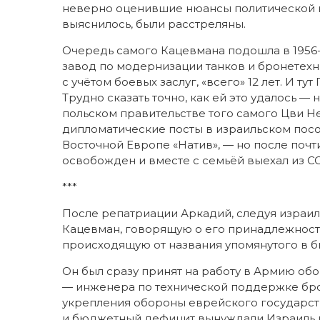
неверно оценившие нюансы политической к
выяснилось, были расстреляны.
Очередь самого Кацевмана подошла в 1956-м
завод по модернизации танков и бронетехни
с учётом боевых заслуг, «всего» 12 лет. И т
Трудно сказать точно, как ей это удалось — 
польском правительстве того самого Цви Н
дипломатические посты в израильском посол
Восточной Европе «Натив», — но после почт
освобожден и вместе с семьёй выехал из СС
***
После репатриации Аркадий, следуя израи
Кацевман, говорящую о его принадлежности
происходящую от названия упомянутого в б
Он был сразу принят на работу в Армию об
— инженера по технической поддержке брон
укрепления обороны еврейского государст
и бюджетный дефицит вынуждали Израиль 