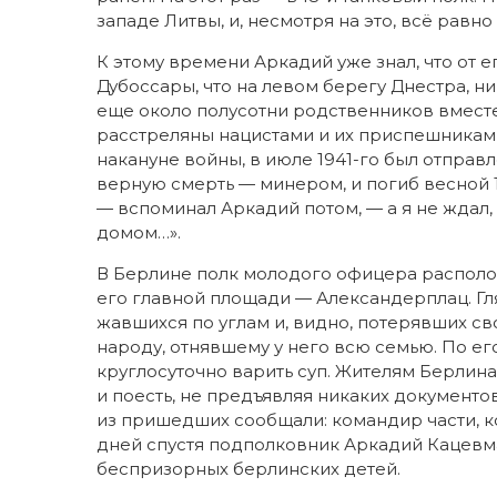
западе Литвы, и, несмотря на это, всё равн
К этому времени Аркадий уже знал, что от 
Дубоссары, что на левом берегу Днестра, ник
еще около полусотни родственников вместе
расстреляны нацистами и их приспешникам
накануне войны, в июле 1941-го был отправ
верную смерть — минером, и погиб весной 1
— вспоминал Аркадий потом, — а я не ждал,
домом…».
В Берлине полк молодого офицера располо
его главной площади — Александерплац. Гля
жавшихся по углам и, видно, потерявших с
народу, отнявшему у него всю семью. По ег
круглосуточно варить суп. Жителям Берлина
и поесть, не предъявляя никаких документов
из пришедших сообщали: командир части, к
дней спустя подполковник Аркадий Кацевм
беспризорных берлинских детей.