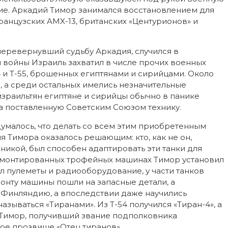
ие. Аркадий Тимор занимался восстановлением для
анцузских AMX-13, британских «Центурионов» и
перевернувший судьбу Аркадия, случился в
войны Израиль захватил в числе прочих военных
4 и Т-55, брошенных египтянами и сирийцами. Около
, а среди остальных имелись незначительные
раильтян египтяне и сирийцы обычно в панике
та поставленную Советским Союзом технику.
умалось, что делать со всем этим приобретенным
Тимора оказалось решающим: кто, как не он,
никой, был способен адаптировать эти танки для
ремонтированных трофейных машинах Тимор установил
ил пулеметы и радиооборудование, у части танков
онту машины пошли на запасные детали, а
 Финляндию, а впоследствии даже научились
азываться «Тиранами». Из Т-54 получился «Тиран-4», а
ий Тимор, получивший звание подполковника
ое прозвище «Отец тиранов».