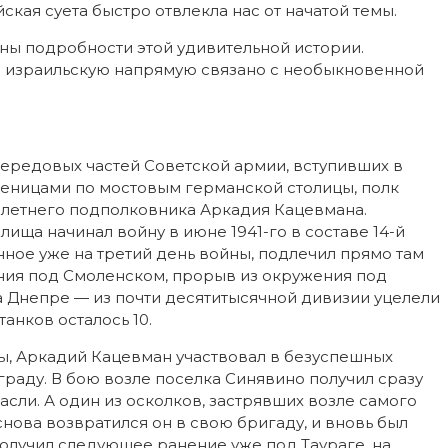
ская суета быстро отвлекла нас от начатой темы.
тны подробности этой удивительной истории.
 израильскую напрямую связано с необыкновенной
передовых частей Советской армии, вступивших в
сеницами по мостовым германской столицы, полк
летнего подполковника Аркадия Кацевмана.
ща начинал войну в июне 1941-го в составе 14-й
нное уже на третий день войны, подлечил прямо там
ения под Смоленском, прорыв из окружения под
 Днепре — из почти десятитысячной дивизии уцелели
танков осталось 10.
ды, Аркадий Кацевман участвовал в безуспешных
раду. В бою возле поселка Синявино получил сразу
пасли. А один из осколков, застрявших возле самого
 снова возвратился он в свою бригаду, и вновь был
 Получил следующее ранение уже под Таураге, на