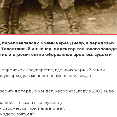
 переправлялся с боями через Днепр, в передовых
. Талантливый инженер, директор танкового завода
тко и стремительно оборванное арестом, судом и
 еврейском государстве, где инженерный гений
овую армаду в молниеносную израильскую
рит» я впервые увидел, наверное, году в 2002-м, во
башни, — сказал я сослуживцу.
— рассмеялся приятель в ответ.
у здесь взяться?