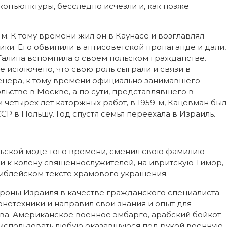
онъюнктуры, бесследно исчезли и, как позже
. К тому времени жил он в Каунасе и возглавлял
ки. Его обвинили в антисоветской пропаганде и дали,
ут Галина вспомнила о своем польском гражданстве.
не исключено, что свою роль сыграли и связи в
ецера, к тому времени официально занимавшего
ьстве в Москве, а по сути, представлявшего в
и четырех лет каторжных работ, в 1959-м, Кацевман был
СР в Польшу. Год спустя семья переехала в Израиль.
льской моде того времени, сменил свою фамилию
 к колену священнослужителей, на ивритскую Тимор,
иблейском тексте храмового украшения.
ороны Израиля в качестве гражданского специалиста
етехники и направил свои знания и опыт для
ва. Американское военное эмбарго, арабский бойкот
использовать любую оказавшуюся под рукой военную