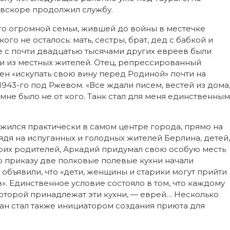
о вскоре продолжил службу.
его огромной семьи, жившей до войны в местечке
ого не осталось: мать, сестры, брат, дед с бабкой и
 с почти двадцатью тысячами других евреев были
и из местных жителей. Отец, репрессированный
лен «искупать свою вину перед Родиной» почти на
943-го под Ржевом. «Все ждали писем, вестей из дома
 мне было не от кого. Танк стал для меня единственным
жился практически в самом центре города, прямо на
дя на испуганных и голодных жителей Берлина, детей,
воих родителей, Аркадий придумал свою особую месть
о приказу две полковые полевые кухни начали
 объявили, что «дети, женщины и старики могут прийти
». Единственное условие состояло в том, что каждому
оторой принадлежат эти кухни, — еврей… Несколько
ан стал также инициатором создания приюта для