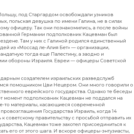
Польшу, под Старгардом освобождали узников
ых, польская девушка по имени Галина, не в силах
ому офицеру. Так они познакомились, а после войны
рованной Германии подполковник Кацевман был
ездене. Там у них с Галиной родился единственный
дей из «Моссад ле-Алия Бет» — организации,
ндатную тогда еще Палестину, а заодно и
мии обороны Израиля. Евреи — офицеры Советской
ндарным создателем израильских разведслужб
мся помощником Цви Нецером. Они много говорили о
ственного еврейского государства. Однако те беседы
тот момент подполковник Кацевман не поддался на
кие-то материалы, касающиеся современной
е провозглашения Государства Израиль, когда 14
к советскому правительству с просьбой отправить их
ударства, Кацевман тоже захотел присоединиться к
ть его от этого шага. И вскоре офицеры-энтузиасты,