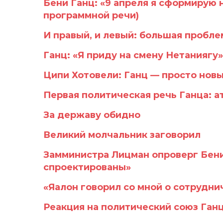
Бени Ганц: «9 апреля я сформирую 
программной речи)
И правый, и левый: большая пробле
Ганц: «Я приду на смену Нетаниягу»
Ципи Хотовели: Ганц — просто нов
Первая политическая речь Ганца: ат
За державу обидно
Великий молчальник заговорил
Замминистра Лицман опроверг Бени
спроектированы»
«Яалон говорил со мной о сотруднич
Реакция на политический союз Ганц