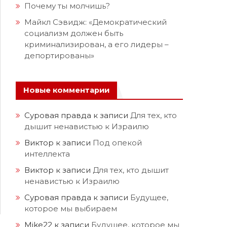
Почему ты молчишь?
Майкл Сэвидж: «Демократический
социализм должен быть
криминализирован, а его лидеры –
депортированы»
Новые комментарии
Суровая правда
к записи
Для тех, кто
дышит ненавистью к Израилю
Виктор
к записи
Под опекой
интеллекта
Виктор
к записи
Для тех, кто дышит
ненавистью к Израилю
Суровая правда
к записи
Будущее,
которое мы выбираем
Mike22
к записи
Будущее, которое мы