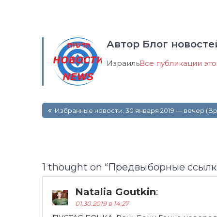
Автор Блог новосте
Израиль
Все публикации эт
Навигация
Избранные новости. 30 января 2019 — вечер (В
по
записям
1 thought on “
Предвыборные ссылки
Natalia Goutkin
:
01.30.2019 в 14:27