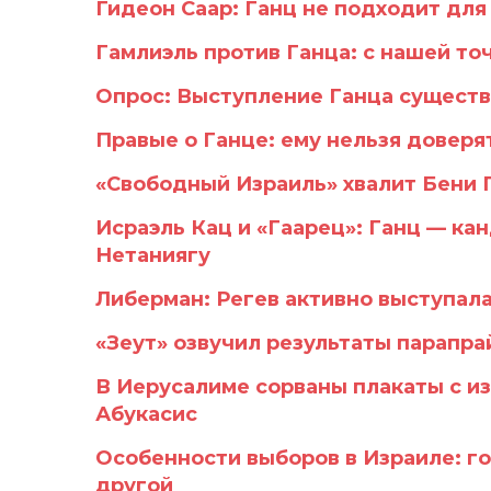
Гидеон Саар: Ганц не подходит для
Гамлиэль против Ганца: с нашей точ
Опрос: Выступление Ганца существ
Правые о Ганце: ему нельзя доверя
«Свободный Израиль» хвалит Бени 
Исраэль Кац и «Гаарец»: Ганц — ка
Нетаниягу
Либерман: Регев активно выступал
«Зеут» озвучил результаты парапра
В Иерусалиме сорваны плакаты с и
Абукасис
Особенности выборов в Израиле: го
другой