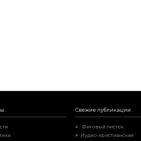
лы
Свежие публикации
сти
Фиговый листок
тика
Иудео-христианская