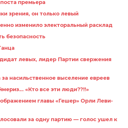
 поста премьера
ки зрения, он только левый
енно изменило электоральный расклад
ть безопасность
Ганца
ндидат левых, лидер Партии свержения
а за насильственное выселение евреев
ймериз… «Кто все эти люди??!!»
зображением главы «Гешер» Орли Леви-
лосовали за одну партию — голос ушел к