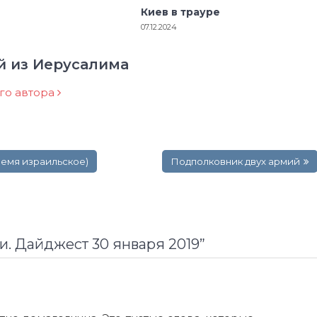
Киев в трауре
07.12.2024
й из Иерусалима
ого автора
ремя израильское)
Подполковник двух армий
. Дайджест 30 января 2019
”