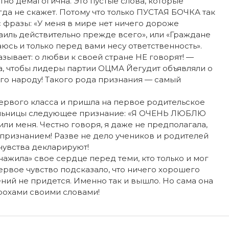
но демагогична. Это пустые слова, которые
да не скажет. Потому что только ПУСТАЯ БОЧКА так
фразы: «У меня в мире нет ничего дороже
раиль действительно прежде всего», или «Граждане
аюсь и только перед вами несу ответственность».
ывает: о любви к своей стране НЕ говорят! —
а, чтобы лидеры партии ОЦМА Йегудит объявляли о
го народу! Такого рода признания — самый
ервого класса и пришла на первое родительское
тельницы следующее признание: «Я ОЧЕНЬ ЛЮБЛЮ
или меня. Честно говоря, я даже не предполагала,
 признанием! Разве не дело учеников и родителей
 чувства декларируют!
нажила» свое сердце перед теми, кто только и мог
первое чувство подсказало, что ничего хорошего
ий не придется. Именно так и вышло. Но сама она
трохами своими словами!