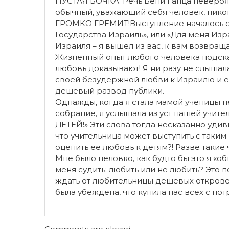
ПУСТАЯ БОЧКА. Речь Бени Ганца невероят
обычный, уважающий себя человек, никог
ГРОМКО ГРЕМИТ!Выступление началось с 
Государства Израиль», или «Для меня Из
Израиля – я вышел из вас, к вам возвращ
Жизненный опыт любого человека подсказ
любовь доказывают! Я ни разу не слышал
своей безудержной любви к Израилю и е
дешевый развод публики.
Однажды, когда я стала мамой ученицы п
собрание, я услышала из уст нашей учи
ДЕТЕЙ!» Эти слова тогда несказанно удив
что учительница может выступить с таким
оценить ее любовь к детям?! Разве такие
Мне было неловко, как будто бы это я «об
меня судить: любить или не любить? Это 
ждать от любительницы дешевых откровен
была убеждена, что купила нас всех с по