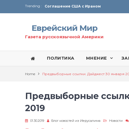
Trending :
Соглашение США с Ираном
Технология Революции в Иране
Еврейский Мир
От Ирана до Ливана и Газы
Газета русскоязычной Америки
ПОЛИТИКА
МНЕНИЕ
ЗА
Home
Предвыборные ссылки. Дайджест 30 января 20
Предвыборные ссылки
2019
01.30.2019
Блог новостей из Иерусалима
Новости