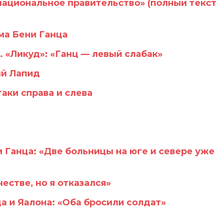
Предвыборные
национальное правительство» (полный текст
ссылки.
Дайджест
30
января
ма Бени Ганца
2019
. «Ликуд»: «Ганц — левый слабак»
ый Лапид
аки справа и слева
 Ганца: «Две больницы на юге и севере уже
естве, но я отказался»
а и Яалона: «Оба бросили солдат»