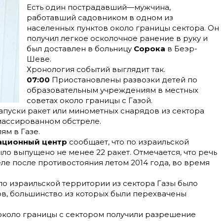
Есть один пострадавший—мужчина,
работавший садовником в одном из
населенных пунктов около границы сектора. Он
получил легкое осколочное ранение в руку и
был доставлен в больницу
Сорока
в Беэр-
Шеве.
Хронология событий выглядит так.
07:00
Приостановлены развозки детей по
образовательным учреждениям в местных
советах около границы с Газой.
пуски ракет или минометных снарядов из сектора
 массированном обстреле.
ям в Газе.
ационный центр
сообщает, что по израильской
ыло выпущено не менее 22 ракет. Отмечается, что речь
ле после противостояния летом 2014 года, во время
о израильской территории из сектора Газы было
в, большинство из которых были перехвачены
около границы с сектором получили разрешение