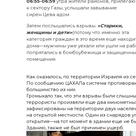
06:55-06:59
утра жители районов, прилега
к сектору Газы, услышали завывание
сирен Цева адом
Затем послышались взрывы.
«Старики,
женщины и дети»
(потому что именно эта
категория граждан в это время еще находи
дома—мужчины уже уехали или ушли на раб
попрятались в бомбоубежища и защищенн
помещения.
Как оказалось, по территории Израиля из 
По сообщению ЦАХАЛа система противора
большинство из них.
Громыхало так, что эти взрывы были слышны у
террористы произвели еще два минометных
зафиксированы на территории двух населен
на открытой местности. Один из снарядов у
открытия—на тот момент в здании еще не бы
Зданию, также не был причинен ущерб.