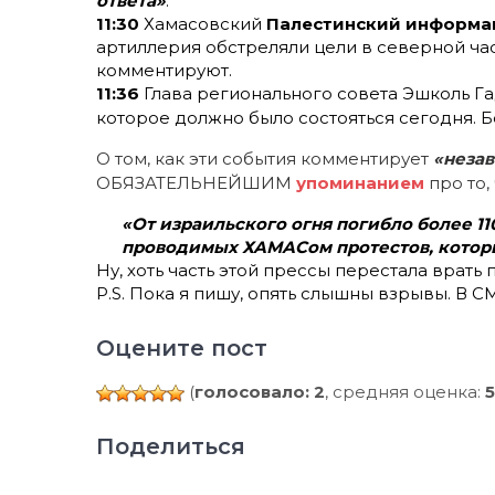
ответа»
.
11:30
Хамасовский
Палестинский информа
артиллерия обстреляли цели в северной ча
комментируют.
11:36
Глава регионального совета Эшколь Г
которое должно было состояться сегодня. 
О том, как эти события комментирует
«незав
ОБЯЗАТЕЛЬНЕЙШИМ
упоминанием
про то,
«От израильского огня погибло более 1
проводимых ХАМАСом протестов, которы
Ну, хоть часть этой прессы перестала врать
P.S. Пока я пишу, опять слышны взрывы. В 
Оцените пост
(
голосовало: 2
, средняя оценка:
5
Поделиться