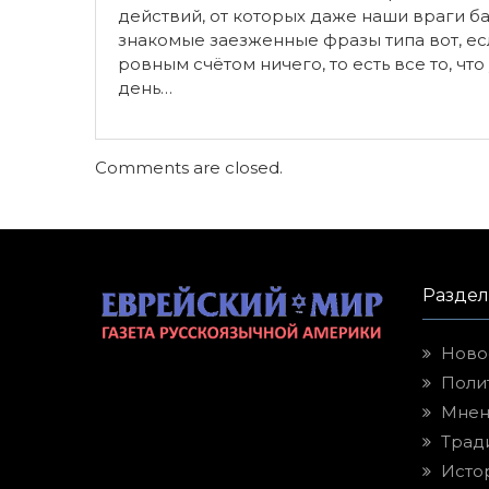
действий, от которых даже наши враги ба
знакомые заезженные фразы типа вот, если
ровным счётом ничего, то есть все то, чт
день…
Comments are closed.
Разде
Ново
Поли
Мнен
Трад
Исто