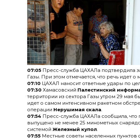
07:05
Пресс-служба ЦАХАЛа подтвердила за
Газы. При этом отмечается, что речь идет о
07:10
ЦАХАЛ наносит ответные удары по цел
07:30
Хамасовский
Палестинский информ
территории из сектора Газы утром 29 мая б
идет о самом интенсивном ракетном обстре
операции
Нерушимая скала
.
07:54
Пресс-служба ЦАХАЛа сообщила, что п
выпущено не менее 25 минометных снарядо
системой
Железный купол
.
07:55
Местные советы населенных пунктов 