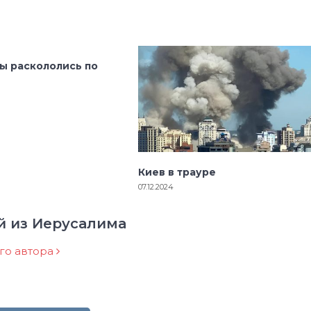
ы раскололись по
Киев в трауре
07.12.2024
й из Иерусалима
ого автора