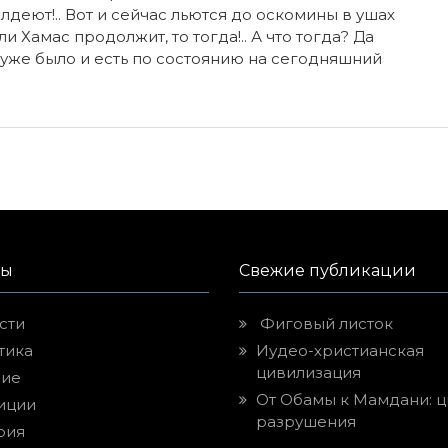
лдеют!.. Вот и сейчас льются до оскомины в ушах
 Хамас продолжит, то тогда!.. А что тогда? Да
о уже было и есть по состоянию на сегодняшний
лы
Свежие публикации
сти
Фиговый листок
тика
Иудео-христианская
цивилизация
ие
От Обамы к Мамдани: ц
иции
разрушения
рия