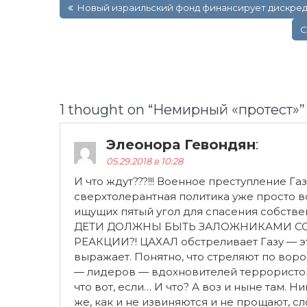
Новый израильский фонд финансирует дискре
по
записям
С
1 thought on “
Немирный «протест»
”
Элеонора Гевондян
:
05.29.2018 в 10:28
И что ждут???!!! Военное преступление Га
сверхтолерантная политика уже просто в
ищущих пятый угол для спасения собств
ДЕТИ ДОЛЖНЫ БЫТЬ ЗАЛОЖНИКАМИ С
РЕАКЦИИ?! ЦАХАЛ обстреливает Газу — эт
выражает. Понятно, что стреляют по вор
— лидеров — вдохновителей террористов
что вот, если… И что? А воз и ныне там. Н
же, как и не извиняются и не прощают, 