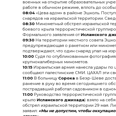
военных на открытие образовательных учре
работе в обычном режиме, вплоть до особ
08:04
«Цева адом» в районе Эшколь. Посту
снарядов на израильской территории. Свед
08:30
Минометный обстрел израильской те
боевого крыла террористической группир
Формального заявления от
Исламского дж
09:30
На территории местного совета Эшко
предупреждающая о ракетном или минометн
подтверждают, что один снаряд упал на изр
10:00
Судя по опубликованным фотографиям
крупнокалиберных минометов.
10:15
Израильская армия нанесла удары по це
сообщают палестинские СМИ. ЦАХАЛ эти св
11:00
В больницу
Сорока
в Беэр-Шеве доста
ранение в руку во время сегодняшнего обс
пострадавший работал садовником в одном 
11:00
Руководство террористической груп
крыло
Исламского джихада
) взяло на се
обстрел израильской территории 29 мая. Л
заявил:
«Мы не допустим, чтобы оккупаци