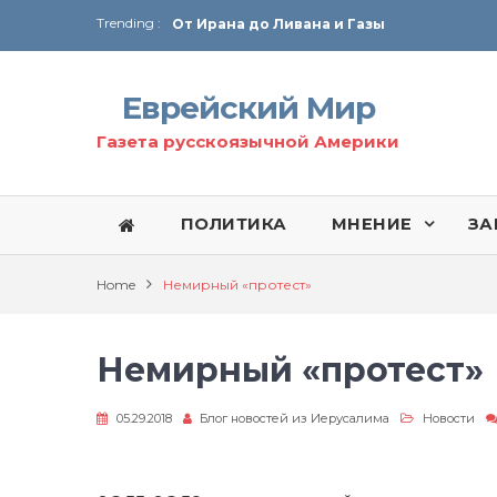
Trending :
От Ирана до Ливана и Газы
Союз кислоликих
Соглашение США с Ираном
Еврейский Мир
Технология Революции в Иране
Газета русскоязычной Америки
От Ирана до Ливана и Газы
ПОЛИТИКА
МНЕНИЕ
ЗА
Home
Немирный «протест»
Немирный «протест»
05.29.2018
Блог новостей из Иерусалима
Новости