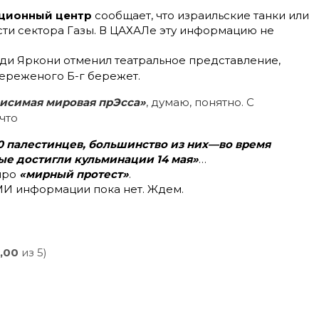
ционный центр
сообщает, что израильские танки или
сти сектора Газы. В ЦАХАЛе эту информацию не
ади Яркони отменил театральное представление,
Береженого Б-г бережет.
исимая мировая прЭсса»
, думаю, понятно. С
 что
10 палестинцев, большинство из них—во время
е достигли кульминации 14 мая»
…
 про
«мирный протест»
.
СМИ информации пока нет. Ждем.
,00
из 5)