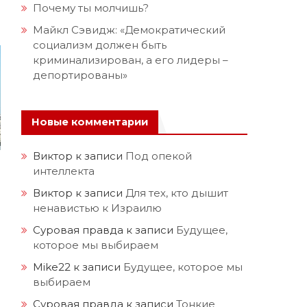
Почему ты молчишь?
Майкл Сэвидж: «Демократический
социализм должен быть
криминализирован, а его лидеры –
депортированы»
Новые комментарии
Виктор
к записи
Под опекой
интеллекта
Виктор
к записи
Для тех, кто дышит
ненавистью к Израилю
Суровая правда
к записи
Будущее,
которое мы выбираем
Mike22
к записи
Будущее, которое мы
выбираем
Суровая правда
к записи
Тонкие