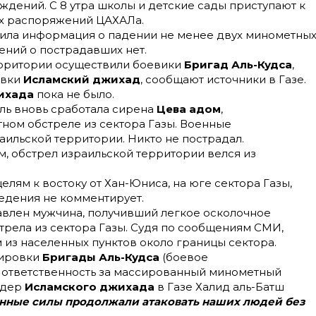
ждений. С 8 утра школы и детские сады приступают к
ых распоряжений ЦАХАЛа.
пила информация о падении не менее двух минометны
ений о пострадавших нет.
рритории осуществили боевики
Бригад Аль-Кудса
,
овки
Исламский джихад
, сообщают источники в Газе.
ихада
пока не было.
ль вновь сработала сирена
Цева адом
,
ом обстреле из сектора Газы. Военные
аильской территории. Никто не пострадал.
, обстрел израильской территории велся из
лям к востоку от Хан-Юниса, на юге сектора Газы,
едения не комментирует.
влен мужчина, получивший легкое осколочное
трела из сектора Газы. Судя по сообщениям СМИ,
из населенных пунктов около границы сектора.
пировки
Бригады Аль-Кудса
(боевое
бя ответственность за массированный минометный
идер
Исламского джихада
в Газе Халид аль-Батш
онные силы продолжали атаковать наших людей без