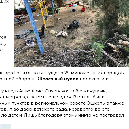
ющих
тся
оту)
ые
сектора Газы было выпущено 25 минометных снарядов.
кетной обороны
Железный купол
перехватила
 нас, в Ашкелоне. Спустя час, в 8 с минутами,
 выстрела, а затем—еще один. Взрывы были
ных пунктов в региональном совете Эшколь, а также
годил во двор детского сада, незадолго до его
ло детей. Лишь благодаря этому никто не пострадал.