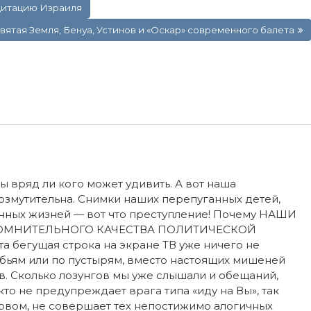
дитацию Израиля
вятая Земля, Бенуа, Устинов и «Оскар» современного балета
зы вряд ли кого может удивить. А вот наша
озмутительна. Снимки наших перепуганных детей,
енных жизней — вот что преступление! Почему НАШИ
ОМНИТЕЛЬНОГО КАЧЕСТВА ПОЛИТИЧЕСКОЙ
а бегущая строка на экране ТВ уже ничего не
обьям или по пустырям, вместо настоящих мишеней
. Сколько лозунгов мы уже слышали и обещаний,
икто не предупреждает врага типа «иду на Вы», так
словом, не совершает тех непостижимо алогичных