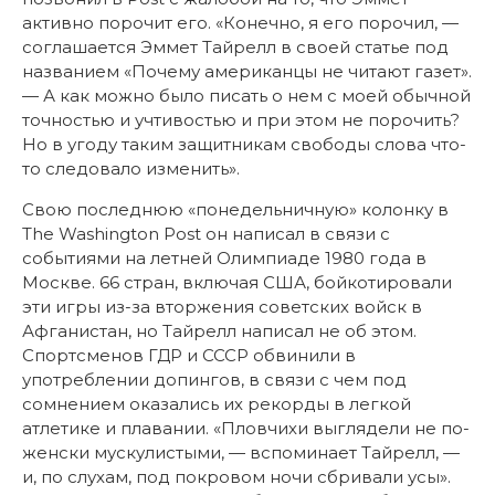
активно порочит его. «Конечно, я его порочил, —
соглашается Эммет Тайрелл в своей статье под
названием «Почему американцы не читают газет».
— А как можно было писать о нем с моей обычной
точностью и учтивостью и при этом не порочить?
Но в угоду таким защитникам свободы слова что-
то следовало изменить».
Свою последнюю «понедельничную» колонку в
The Washington Post он написал в связи с
событиями на летней Олимпиаде 1980 года в
Москве. 66 стран, включая США, бойкотировали
эти игры из-за вторжения советских войск в
Афганистан, но Тайрелл написал не об этом.
Спортсменов ГДР и СССР обвинили в
употреблении допингов, в связи с чем под
сомнением оказались их рекорды в легкой
атлетике и плавании. «Пловчихи выглядели не по-
женски мускулистыми, — вспоминает Тайрелл, —
и, по слухам, под покровом ночи сбривали усы».