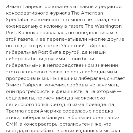
Эммет Тайрелл, основатель и главный редактор
консервативного журнала The American
Spectator, вспоминает, что много лет назад вел
еженедельную колонку в газете The Washington
Post. Колонка появлялась по понедельникам в
этой газете, и ее перепечатывали многие другие,
но тогда, сокрушается 74-летний Тайрелл,
либеральная Post была другой, да и наши
либералы были другими — они были
либеральными в непосредственном значении
этого латинского слова, то есть свободными и
прогрессивными. Нынешним либералам, считает
Эммет Тайрелл, конечно, свободы не занимать,
они прогрессисты и феминисты, а некоторые —
социалисты, причем иногда марксистско-
ленинского толка. Сегодня из-за президента
Трампа левая Америка сорвалась с поводка
этики, либералы банкуют в большинстве наших
СМИ, а консерваторы остались теми же, что
всегда, и прозябают в своих изданиях и мыслят