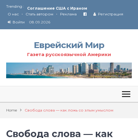
Trending :
Соглашение США с Ираном
•
•
Технология Революции в Иране
О нас
Стать автором
Реклама
Регистрация
Войти
08.09.2026
От Ирана до Ливана и Газы
Еврейский Мир
Газета русскоязычной Америки
Home
Свобода слова — как ложь со злым умыслом
Свобода слова — как