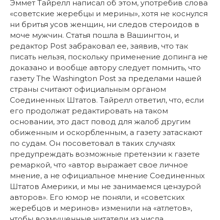
Эммет Тайрелл написал об этом, употребив слова
«советские жеребцы и мерины», хотя не коснулся
ни бритья усов женщин, ни следов стероидов в
моче мужчин. Статья пошла в Вашингтон, и
редактор Post забраковал ее, заявив, что так
писать нельзя, поскольку применение допинга не
доказано и вообще автору следует помнить, что
газету The Washington Post за пределами нашей
страны считают официальным органом
Соединенных Штатов. Тайрелл ответил, что, если
его продолжат редактировать на таком
основании, это даст повод для жалоб другим
обиженным и оскорбленным, а газету затаскают
по судам. Он посоветовал в таких случаях
предупреждать возможные претензии к газете
ремаркой, что «автор выражает свое личное
мнение, а не официальное мнение Соединенных
Штатов Америки, и мы не занимаемся цензурой
авторов». Его юмор не поняли, и «советских
жеребцов и меринов» изменили на «атлетов»,
чтобы возмущенные читатели из числа