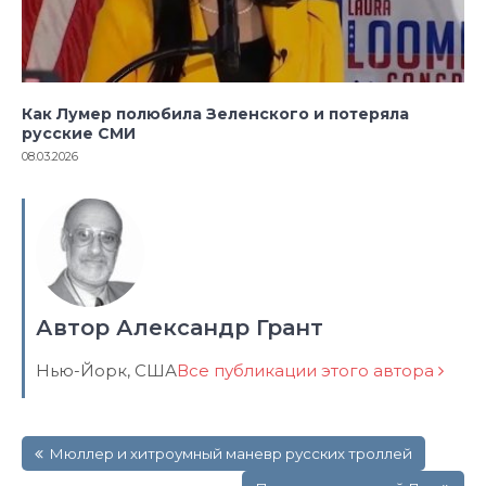
Как Лумер полюбила Зеленского и потеряла
русские СМИ
08.03.2026
Автор Александр Грант
Нью-Йорк, США
Все публикации этого автора
Навигация
Мюллер и хитроумный маневр русских троллей
по