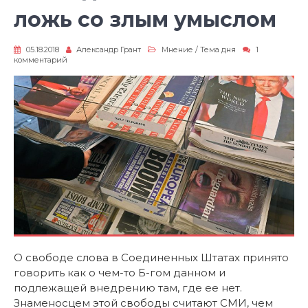
ложь со злым умыслом
05.18.2018
Александр Грант
Мнение
/
Тема дня
1
к
комментарий
записи
Свобода
слова
—
как
ложь
со
злым
умыслом
О свободе слова в Соединенных Штатах принято
говорить как о чем-то Б-гом данном и
подлежащей внедрению там, где ее нет.
Знаменосцем этой свободы считают СМИ, чем