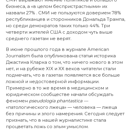
бизнеса, а «в целом беспристрастными» их
назвали 27% . СМИ не пользуются доверием 78%
республиканцев и сторонников Дональда Трампа,
но среди демократов таких только 44%. Три
четверти жителей США с доходом чуть выше
среднего газетам не верят.
В июне прошлого года в журнале American
Journalism была опубликована статья историка
Джастина Кларка о том, что ничего нового в этом
нет, и на рубеже XIX и XX веков читатели стали
подмечать, что в газетах появляется все больше
ложной и недостоверной информации.
Примерно в то же время в медицинском и
юридическом сообществе начали обсуждать
феномен
pseudologia
phantastica
—
«патологического лжеца» — человека — лжеца
без причины и злого намерения. Сегодня следует
признать, что в нашей журналистике стала
процветать ложь со злым умыслом.