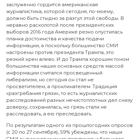
заслуженно гордится американская
журналистика, которой сегодня, по-моему,
должно быть стыдно за разгул этой свободы. В
неравно расколотой после президентских
выборов 2016 года Америке резко опустилась
планка достоинства и качества подачи
информации, а поскольку большинство СМИ
настроены против президента Трампа, это
резкий крен влево. И до Трампа хорошим тоном
большинства наших основных средств массой
информации считался просвещенный
либерализм, но сегодня он стал не
просветителем, а проклинателем. Традиция
«разгребания грязи», то есть журналистских
расследований разных нечистоплотных дел снизу
доверху, сохранилась, но грязь стали не
расследовать, а ею преследовать.
По результатам одного из прошлогодних опросов
(с 20 по 27 сентября), 59% убеждены, что наши
СМИ выражают мнение политиков и большого