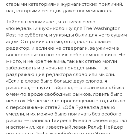
старыми категориями журналистских приличий,
над которыми сегодня даже посмеиваются.
Тайрелл вспоминает, что писал свою
«понедельничную» колонку для The Washington
Post по субботам, и уикэнды были для него сущим
адом. Отправив статью, он ждал, что скажет
редактор, и если ее не отвергали, за ужином в
воскресенье он позволял себе немного вина. Не
много, и не крепче вина, так как статью могли
забраковать и в ночь на понедельник — за
раздражающие редактора слово или мысли.
«Если в слове было больше двух слогов, я
рисковал, — шутит Тайрелл, — а если мысль была
о чем-то вроде свободных рынков, ловить было
нечего». Не легче в те просвещенные годы было
с персонажами статей. «Оба Рузвельта давно
умерли, и их можно было поминать без особого
риска», — написал Тайрелл 16 мая в своем журнал
и вспомнил, как известный левак Ральф Нейдер
позвонил в Post с жалобой на то, что Эммет