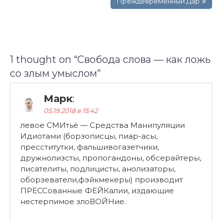
записям
Преждевременный Дар
1 thought on “
Свобода слова — как ложь
со злым умыслом
”
Марк
:
05.19.2018 в 15:42
левое СМИтьё — Средства Манипуляции
Идиотами (борзописцы, пиар-асы,
пресститутки, фальшивогазетчики,
дружнолизсты, пропогандоны, обсерайтеры,
писателиты, подлицисты, анолизаторы,
оборзеватели,фэйкмекеры) производит
ПРЕССованные ФЕЙКалии, издающие
нестерпимое злоВОЙНие.