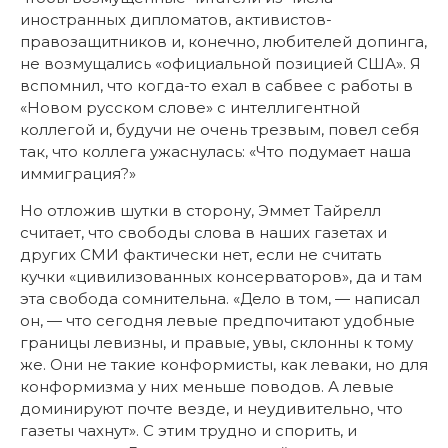
иностранных дипломатов, активистов-
правозащитников и, конечно, любителей допинга,
не возмущались «официальной позицией США». Я
вспомнил, что когда-то ехал в сабвее с работы в
«Новом русском слове» с интеллигентной
коллегой и, будучи не очень трезвым, повел себя
так, что коллега ужаснулась: «Что подумает наша
иммиграция?»
Но отложив шутки в сторону, Эммет Тайрелл
считает, что свободы слова в наших газетах и
других СМИ фактически нет, если не считать
кучки «цивилизованных консерваторов», да и там
эта свобода сомнительна. «Дело в том, — написал
он, — что сегодня левые предпочитают удобные
границы левизны, и правые, увы, склонны к тому
же. Они не такие конформисты, как леваки, но для
конформизма у них меньше поводов. А левые
доминируют почте везде, и неудивительно, что
газеты чахнут». С этим трудно и спорить, и