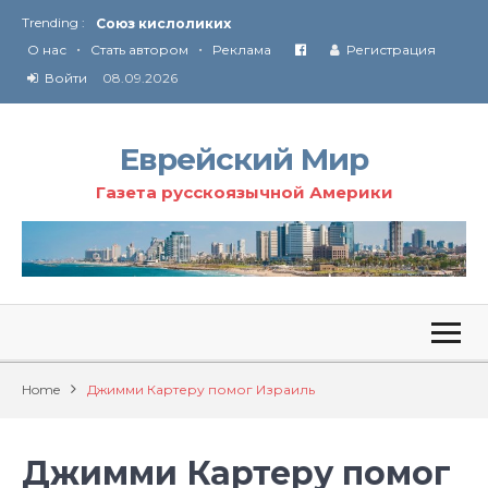
Trending :
Соглашение США с Ираном
•
•
Технология Революции в Иране
О нас
Стать автором
Реклама
Регистрация
Войти
08.09.2026
От Ирана до Ливана и Газы
Еврейский Мир
Газета русскоязычной Америки
Home
Джимми Картеру помог Израиль
Джимми Картеру помог