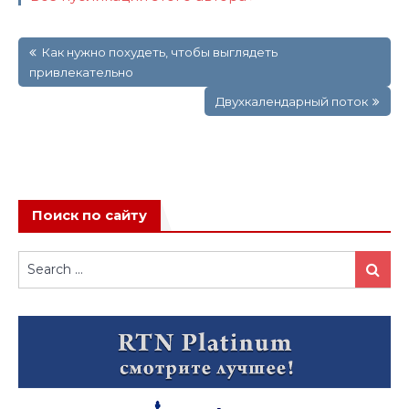
Навигация
Как нужно похудеть, чтобы выглядеть
по
привлекательно
записям
Двухкалендарный поток
Поиск по сайту
Search
Search
for: