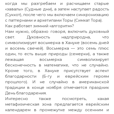
когда мы разгребаем и расчищаем старые
«завалы» (Судные дни), а затем наступает радость
(Суккот), после чего мы включаем синхронизацию
с паттернами и архетипами Торы (Симхат Тора).
Как работает зимний «алгоритм»?
Нам нужно, образно говоря, включить духовный
свет. Духовность надприродна, что
символизирует восьмерка в Хануке (восемь дней
и восемь свечей). Восьмерка — это семь плюс
один, то есть выше природы (семерки), а также
лежащая восьмерка символизирует
бесконечность в математике, что не случайно.
Кроме того, в Хануке присутствует аспект
благодарности (Б-гу и еврейским героям
прошлого). И не случайно в американской
традиции в конце ноября отмечается праздник
День благодарения.
Интересно также посмотреть, какая
метафизическая зона предлагается еврейским
календарем в промежутке между осенним и