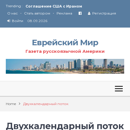
Trending :
Соглашение США с Ираном
•
•
Технология Революции в Иране
О нас
Стать автором
Реклама
Регистрация
Войти
08.09.2026
От Ирана до Ливана и Газы
Еврейский Мир
Газета русскоязычной Америки
Home
Двухкалендарный поток
Двухкалендарный поток