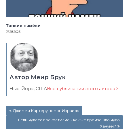
Тонкие намёки
07.28.2026
Автор Меир Брук
Нью-Йорк, США
Все публикации этого автора
Навигация
Джимми Картеру помог Израиль
по
записям
Если чудеса прекратились, как же произошло чудо
Хануки?