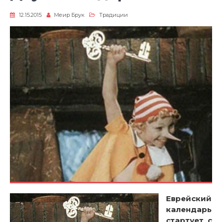
12.15.2015
Меир Брук
Традиции
Еврейский
календарь
стартует с