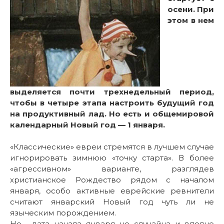
осени. При
этом в нем
выделяется почти трехнедельный период,
чтобы в четыре этапа настроить будущий год
на продуктивный лад. Но есть и общемировой
календарный Новый год — 1 января.
«Классические» евреи стремятся в лучшем случае
игнорировать зимнюю «точку старта». В более
«агрессивном» варианте, разглядев
христианское Рождество рядом с началом
января, особо активные еврейские ревнители
считают январский Новый год чуть ли не
языческим порождением.
Но… дата начала января не случайна и вполне