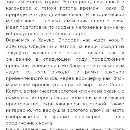
зимним Новым годом. Это период, связанный в
календаре с темой потопа времен Ноаха. В
природе это дождливый сезон. В исторической
метафизике — аспект смывания старого слоя.
Идет подготовка природы и человека к зимнему
«вбросу» нового светового старта.
Вернёмся к Хануке. Впереди нас ждёт новый,
2016 год. Обыденный взгляд на вещи, исходя из
текущего жизненного опыта, толкает нас к
ожиданию в следующем году продолжения
происков теневых сил. Но Ханука — это механизм
чудес, то есть выхода за рамки законов
приземлённого мира. Через восьмерку как ключ
мы можем проникнуть в другой мир — мир Света.
Кстати, вспоминается золотой ключик из сказки, с
помощью которого герои попали в мистическое
пространство, скрывающееся за стеной. Также
интересно, что верхушка золотого ключика часто
изображается в форме восьмёрки — два
соединенных круга.
Наша задача — помочь Всевышнему спустить