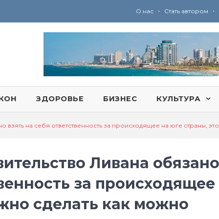
•
•
О нас
Стать автором
Ю
ридические услуги адвокатской коллегии «Эли Гервиц»: полное сопровождение на всех этапах
КОН
ЗДОРОВЬЕ
БИЗНЕС
КУЛЬТУРА
о взять на себя ответственность за происходящее на юге страны, эт
вительство Ливана обязан
твенность за происходящее
ужно сделать как можно