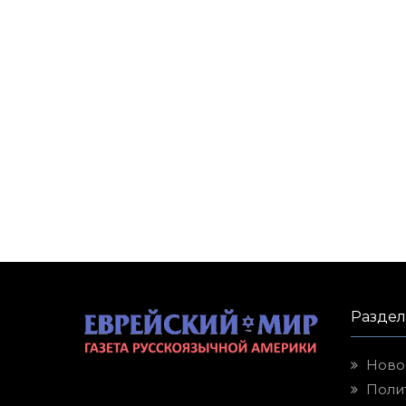
Разде
Ново
Поли