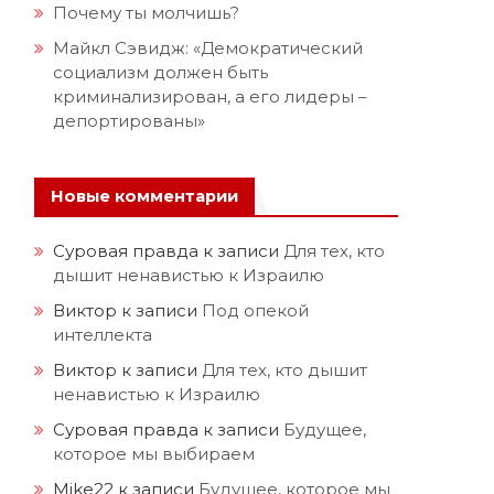
Почему ты молчишь?
Майкл Сэвидж: «Демократический
социализм должен быть
криминализирован, а его лидеры –
депортированы»
Новые комментарии
Суровая правда
к записи
Для тех, кто
дышит ненавистью к Израилю
Виктор
к записи
Под опекой
интеллекта
Виктор
к записи
Для тех, кто дышит
ненавистью к Израилю
Суровая правда
к записи
Будущее,
которое мы выбираем
Mike22
к записи
Будущее, которое мы