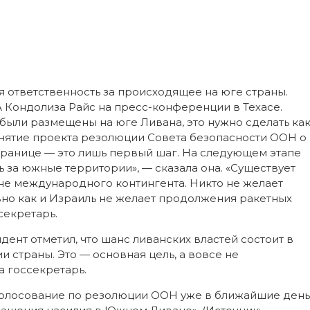
я ответственность за происходящее на юге страны.
 Кондолиза Райс на пресс-конференции в Техасе.
были размещены на юге Ливана, это нужно сделать ка
инятие проекта резолюции Совета безопасности ООН о
границе — это лишь первый шаг. На следующем этапе
ь за южные территории», — сказала она. «Существует
е международного контингента. Никто не желает
авно как и Израиль не желает продолжения ракетных
секретарь.
ент отметил, что шанс ливанских властей состоит в
и страны. Это — основная цель, а вовсе не
 госсекретарь.
 голосование по резолюции ООН уже в ближайшие день