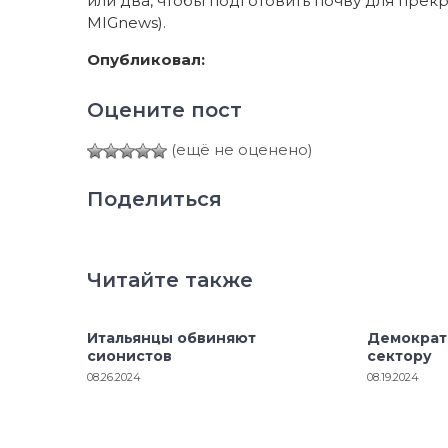
или два, чтобы подготовить почву для прек
MIGnews).
Опубликовал:
Оцените пост
(ещё не оценено)
Поделиться
Читайте также
Итальянцы обвиняют
Демократ
сионистов
сектору
08.26.2024
08.19.2024