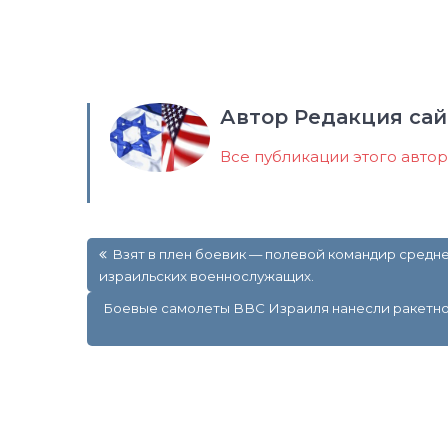
Автор Редакция сай
Все публикации этого авто
Навигация
Взят в плен боевик — полевой командир средне
по
израильских военнослужащих.
записям
Боевые самолеты ВВС Израиля нанесли ракетно-