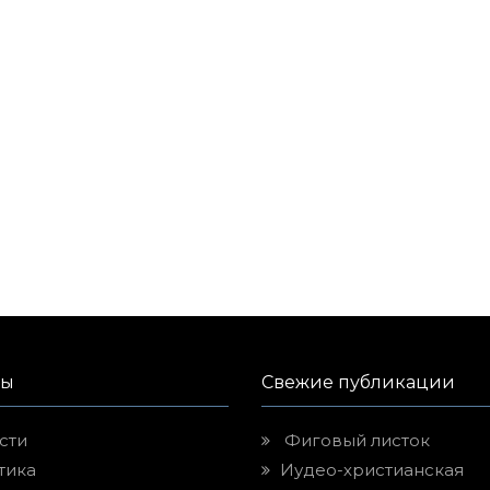
лы
Свежие публикации
сти
Фиговый листок
тика
Иудео-христианская