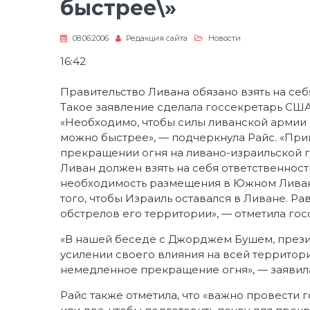
быстрее\»
08.06.2006
Редакция сайта
Новости
16:42
Правительство Ливана обязано взять на себ
Такое заявление сделала госсекретарь США
«Необходимо, чтобы силы ливанской армии 
можно быстрее», — подчеркнула Райс. «Пр
прекращении огня на ливано-израильской 
Ливан должен взять на себя ответственност
необходимость размещения в Южном Ливан
того, чтобы Израиль оставался в Ливане. Р
обстрелов его территории», — отметила гос
«В нашей беседе с Джорджем Бушем, презид
усилении своего влияния на всей территори
немедленное прекращение огня», — заявила
Райс также отметила, что «важно провести