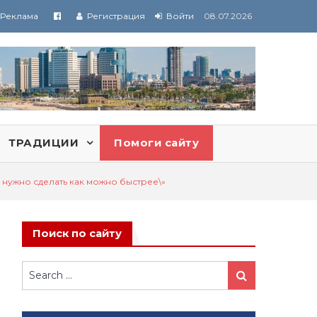
Реклама
Регистрация
Войти
08.07.2026
ТРАДИЦИИ
Помоги сайту
о нужно сделать как можно быстрее\»
о
Поиск по сайту
Search
Search
for: