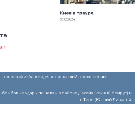
Киев в трауре
07.12.2024
та
ра
го звена «Хизбаллы», участвовавший в похищении
бомбовые удары по целям в районе Дахайя (южный Бейрут) и
в Тире (Южный Ливан).