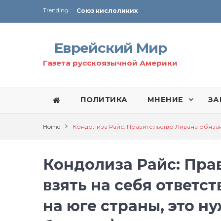
Trending :
Соглашение США с Ираном
Технология Революции в Иране
Еврейский Мир
От Ирана до Ливана и Газы
Газета русскоязычной Америки
ПОЛИТИКА
МНЕНИЕ
ЗА
Home
Кондолиза Райс: Правительство Ливана обязан
Кондолиза Райс: Пра
взять на себя ответс
на юге страны, это н