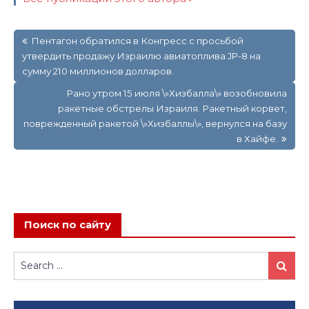
Навигация
Пентагон обратился в Конгресс с просьбой
по
утвердить продажу Израилю авиатоплива JP-8 на
записям
сумму 210 миллионов долларов.
Рано утром 15 июля \»Хизбалла\» возобновила
ракетные обстрелы Израиля. Ракетный корвет,
поврежденный ракетой \»Хизбаллы\», вернулся на базу
в Хайфе.
Поиск по сайту
Search
Search
for: