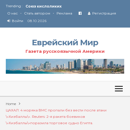
Trending :
Союз кислоликих
•
•
Соглашение США с Ираном
О нас
Стать автором
Реклама
Регистрация
Технология Революции в Иране
Войти
08.10.2026
От Ирана до Ливана и Газы
Еврейский Мир
Газета русскоязычной Америки
Home
ЦАХАЛ: 4 моряка ВМС пропали без вести после атаки
\»Хизбаллы\». Reuters: 2-я ракета боевиков
\»Хизбаллы\»поразила торговое судно Египта.