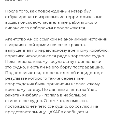
После того, как поврежденный катер был
отбуксирован в израильские территориальные
воды, поисково-спасательные работы около
ливанского побережья продолжаются.
Агентство AP со ссылкой на анонимный источник
в израильской армии поясняет: ракета,
выпущенная по израильскому военному кораблю,
поразила находившееся рядом торговое судно.
Пока неясно, какому государству принадлежит
это судно, и есть ли на его борту пострадавшие.
Подчеркивается, что речь идет об инциденте, в
результате которого также серьезные
повреждения были причинены израильскому
военному катеру. По данным агентства Ynet,
ракета «Хизбаллы» попала в небольшое
египетское судно. О том, что, возможно,
пострадало египетское судно, со ссылкой на
представительницу ЦАХАЛа сообщает и