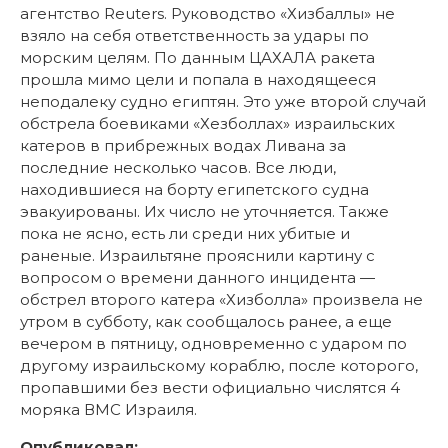
агентство Reuters. Руководство «Хизбаллы» не
взяло на себя ответственность за удары по
морским целям. По данным ЦАХАЛА ракета
прошла мимо цели и попала в находящееся
неподалеку судно египтян. Это уже второй случай
обстрела боевиками «Хезболлах» израильских
катеров в прибрежных водах Ливана за
последние несколько часов. Все люди,
находившиеся на борту египетского судна
эвакуированы. Их число не уточняется. Также
пока не ясно, есть ли среди них убитые и
раненые. Израильтяне прояснили картину с
вопросом о времени данного инцидента —
обстрел второго катера «Хизболла» произвела не
утром в субботу, как сообщалось ранее, а еще
вечером в пятницу, одновременно с ударом по
другому израильскому кораблю, после которого,
пропавшими без вести официально числятся 4
моряка ВМС Израиля.
Опубликовал: