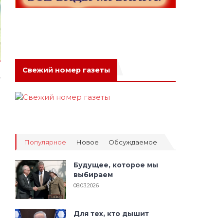
Свежий номер газеты
ь
й
и
ы
-
Популярное
Новое
Обсуждаемое
Будущее, которое мы
выбираем
м
08.03.2026
в
ы
и
Для тех, кто дышит