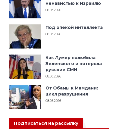
ненавистью к Израилю
08.03.2026
я
и
Под опекой интеллекта
я
08.03.2026
й
е
Как Лумер полюбила
Зеленского и потеряла
русские СМИ
х
08.03.2026
н
.
От Обамы к Мамдани:
ы
цикл разрушения
ь
08.03.2026
Подписаться на рассылку