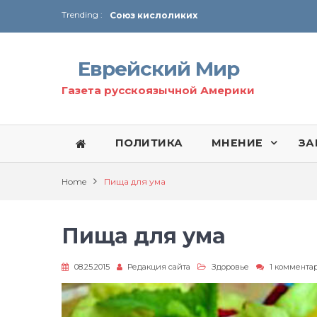
Trending :
Соглашение США с Ираном
Технология Революции в Иране
Еврейский Мир
От Ирана до Ливана и Газы
Газета русскоязычной Америки
ПОЛИТИКА
МНЕНИЕ
ЗА
Home
Пища для ума
Пища для ума
08.25.2015
Редакция сайта
Здоровье
1 коммента