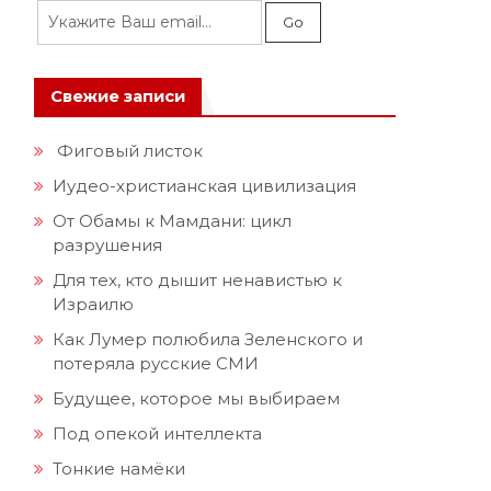
н
Свежие записи
а
Фиговый листок
е
Иудео-христианская цивилизация
е
От Обамы к Мамдани: цикл
разрушения
u
Для тех, кто дышит ненавистью к
Израилю
Как Лумер полюбила Зеленского и
потеряла русские СМИ
Будущее, которое мы выбираем
Под опекой интеллекта
Тонкие намёки