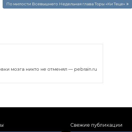
По милости Всевышнего Недельная глава Торы «Ки Теце»
вки мозга никто не отменял — pebrain.ru
лы
Свежие публикации