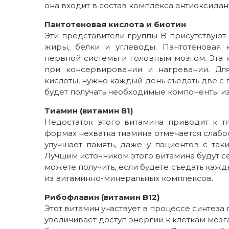
она входит в состав комплекса антиоксидант
Пантотеновая кислота и биотин
Эти представители группы B присутствуют 
жиры, белки и углеводы. Пантотеновая 
нервной системы и головным мозгом. Эта к
при консервировании и нагревании. Для
кислоты, нужно каждый день съедать две 
будет получать необходимые компоненты и
Тиамин (витамин B1)
Недостаток этого витамина приводит к 
формах нехватка тиамина отмечается слабо
улучшает память, даже у пациентов с так
Лучшим источником этого витамина будут се
можете получить, если будете съедать кажд
из витаминно-минеральных комплексов.
Рибофлавин (витамин B12)
Этот витамин участвует в процессе синтез
увеличивает доступ энергии к клеткам мозг