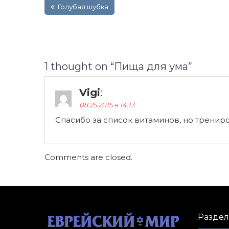
Голубая шубка
по
записям
1 thought on “
Пища для ума
”
Vigi
:
08.25.2015 в 14:13
Спасибо за список витаминов, но трениро
Comments are closed.
Разде