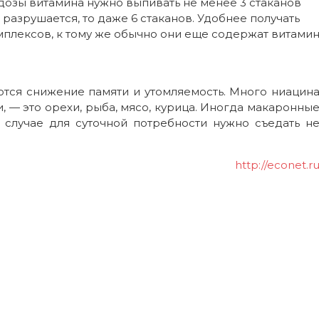
 дозы витамина нужно выпивать не менее 3 стаканов
и разрушается, то даже 6 стаканов. Удобнее получать
плексов, к тому же обычно они еще содержат витами
тся снижение памяти и утомляемость. Много ниацин
, — это орехи, рыба, мясо, курица. Иногда макаронны
 случае для суточной потребности нужно съедать н
http://econet.r