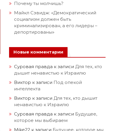
Почему ты молчишь?
Майкл Сэвидж: «Демократический
социализм должен быть
криминализирован, а его лидеры –
депортированы»
Новые комментарии
Суровая правда
к записи
Для тех, кто
дышит ненавистью к Израилю
Виктор
к записи
Под опекой
интеллекта
Виктор
к записи
Для тех, кто дышит
ненавистью к Израилю
Суровая правда
к записи
Будущее,
которое мы выбираем
Mike22
к записи
Будущее, которое мы