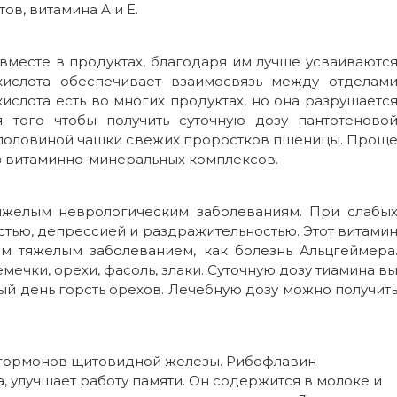
ов, витамина A и E.
вместе в продуктах, благодаря им лучше усваиваютс
кислота обеспечивает взаимосвязь между отделам
ислота есть во многих продуктах, но она разрушаетс
 того чтобы получить суточную дозу пантотеново
с половиной чашки свежих проростков пшеницы. Прощ
з витаминно-минеральных комплексов.
тяжелым неврологическим заболеваниям. При слабы
стью, депрессией и раздражительностью. Этот витами
им тяжелым заболеванием, как болезнь Альцгеймера
мечки, орехи, фасоль, злаки. Суточную дозу тиамина в
ый день горсть орехов. Лечебную дозу можно получит
а гормонов щитовидной железы. Рибофлавин
а, улучшает работу памяти. Он содержится в молоке и