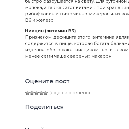
быстро разрушается на свету. Для суточной
молока, а так как этот витамин при хранени
рибофлавин из витаминно-минеральных ком
B6 и железо.
Ниацин (витамин B3)
Признаком дефицита этого витамина являю
содержится в пище, которая богата белками
изделия обогащают ниацином, но в таком
менее семи чашек вареных макарон.
Оцените пост
(ещё не оценено)
Поделиться