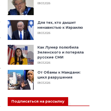
08.03.2026
ж
а
ы
,
Для тех, кто дышит
.
ненавистью к Израилю
й
08.03.2026
ь
н
Как Лумер полюбила
а
Зеленского и потеряла
я
русские СМИ
08.03.2026
»
От Обамы к Мамдани:
цикл разрушения
и
08.03.2026
ы
и
Подписаться на рассылку
—