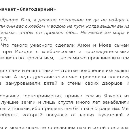
значает «благодарный»
брание Б-га, и десятое поколение их да не войдет 
или они вас с хлебом и водою на пути, когда вышли вы и
 Билама… чтобы тот проклял тебя… Не желай им мира 
 7).
? Что такого ужасного сделали Амон и Моав сына
х при Исходе с хлебом-солью и прохладительным
иалиста по проклятиям, — не сами же проклинали и те
митянами и египтянами — «третье поколение их» може
еями. А ведь древние египтяне проводили политик
в, замуровывали детей в стены своих дворцов 
роявили гостеприимство, приняв семью Яакова и
 лучшие земли и лишь спустя много лет закабалил
ся египтянами, ибо пришельцем был ты в стране их». М
оброты, который получали от наших мучителей 
м и моавитянам, не сделавшим нам и сотой доли зла