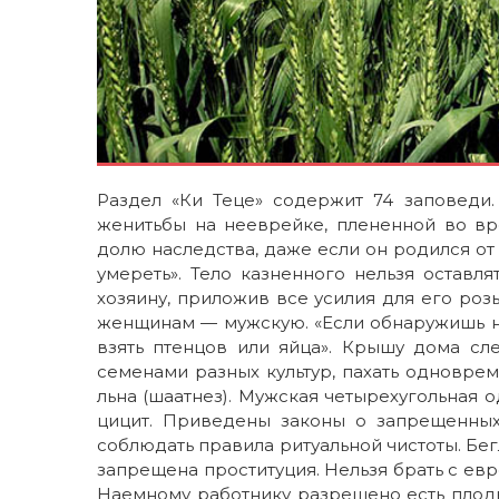
Раздел «Ки Теце» содержит 74 заповед
женитьбы на нееврейке, плененной во вр
долю наследства, даже если он родился о
умереть». Тело казненного нельзя оставл
хозяину, приложив все усилия для его ро
женщинам — мужскую. «Если обнаружишь на
взять птенцов или яйца». Крышу дома сле
семенами разных культур, пахать одноврем
льна (шаатнез). Мужская четырехугольная 
цицит. Приведены законы о запрещенны
соблюдать правила ритуальной чистоты. Бег
запрещена проституция. Нельзя брать с евре
Наемному работнику разрешено есть плоды 