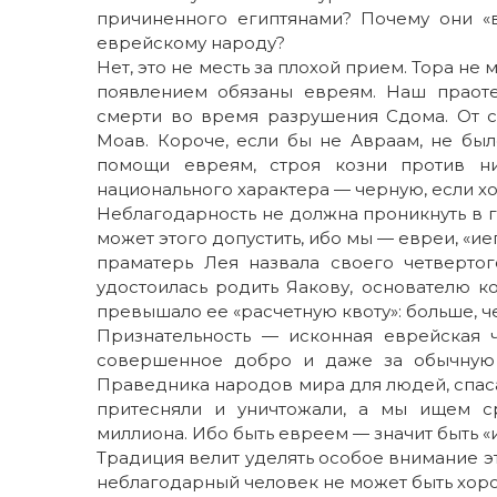
причиненного египтянами? Почему они «в
еврейскому народу?
Нет, это не месть за плохой прием. Тора не 
появлением обязаны евреям. Наш праот
смерти во время разрушения Сдома. От 
Моав. Короче, если бы не Авраам, не был
помощи евреям, строя козни против н
национального характера — черную, если хо
Неблагодарность не должна проникнуть в г
может этого допустить, ибо мы — евреи, «ие
праматерь Лея назвала своего четвертог
удостоилась родить Яакову, основателю к
превышало ее «расчетную квоту»: больше, ч
Признательность — исконная еврейская 
совершенное добро и даже за обычную 
Праведника народов мира для людей, спас
притесняли и уничтожали, а мы ищем с
миллиона. Ибо быть евреем — значит быть 
Традиция велит уделять особое внимание э
неблагодарный человек не может быть хор