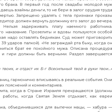
го брака. В первый год после свадьбы молодой му
даешь взаймы деньги, то не бери в залог орудия труд
ертью. Запрещено удалять с тела признаки проказ
редитор должен вернуть должнику его залог до вечера
 Нельзя задерживать плату наемного работника
го наказание. Прозелиты и вдовы пользуются особо
жая надо оставлять беднякам. Суд может приговорит
39 ударов палкой). «Не заграждай рта быку, когда о
ниться брат ее покойного мужа. Описана процедур
ы и гири должны быть верными. Раздел завершаетс
твоих, и отдаст их Б-г Всесильный твой в руки твои…
аниц, гармонично вписываясь в реальные события. Он
аких пояснений и комментариев.
ита, когда в Стране Израиля прекращаются (должн
е работы, когда Святая Земля отдыхает, как евре
ака, объединившихся для выпечки мацы, — хабура 