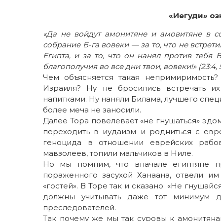
«Иегуди» о
«Да не войдут амонитяне и амовитяне в со
собрание Б-га вовеки — за то, что не встрет
Египта, и за то, что он нанял против тебя
благополучия во все дни твои, вовеки!» (23:4, 5,
Чем объясняется такая непримиримость
Израиля? Ну не бросились встречать и
напитками. Ну наняли Билама, лучшего спец
более меча не заносили.
Далее Тора повелевает «не гнушаться» эдо
переходить в иудаизм и родниться с евр
геноцида в отношении еврейских рабо
мавзолеев, топили мальчиков в Ниле.
Но мы помним, что вначале египтяне п
пораженного засухой Ханаана, отвели им
«гостей». В Торе так и сказано: «Не гнушай
должны учитывать даже тот минимум д
преследователей.
Так почему же мы так суровы к амонитяна