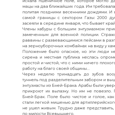
искала пшеничное поле, которое могло да
мацы на два ближайших года. Им требовалас
политая поздними весенними дождями. И в
самой границы с сектором Газы: 2000 ду
засеяли в середине января, что бывает кра
Члены хабуры с большим энтузиазмом прис
замеченным для военной полиции. Страж
раввины с развевающимися пейсами в разг
на зерноуборочных комбайнах на виду у хам
Положение было опасное, но эти люди н
сирена и местная публика неслась опром
простой и чистой, что с ними ничего плохо
работу на благо своей общины…
Через неделю тринадцать до зубов воо
туннель под разделительным забором и выш
энтузиасты из Бней-Брака. Арабы были уве
прикроют их вылазку. Но им не повезло. 
Бней-Брак. Поле было чистое и голое, как
стали легкой мишенью для артиллерийского
не ушел живым. Трудно даже представить, 
по милости Всевышнего.