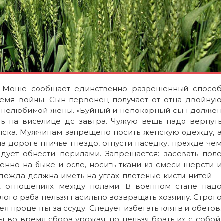
и. Моше сообщает единственно разрешенный спосо
емя войны. Сын-первенец получает от отца двойну
т нелюбимой жены. «Буйный и непокорный сын долже
ять на виселице до завтра. Чужую вещь надо вернут
зыска. Мужчинам запрещено носить женскую одежду, 
 дороге птичье гнездо, отпусти наседку, прежде че
дует обнести перилами. Запрещается: засевать пол
енно на быке и осле, носить ткани из смеси шерсти 
одежда должна иметь на углах плетеные кисти нитей 
х отношениях между полами. В военном стане над
лого раба нельзя насильно возвращать хозяину. Строг
я проценты за ссуду. Следует избегать клятв и обетов
во время сбора урожая, но нельзя брать их с собой