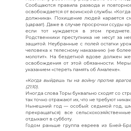
Сообщаются правила развода и повторно
освобождается от воинской службы. «Когда 
должника». Похищение людей карается см
(цараат). Даже в случае просрочки ссуды к
если тот нуждается в этом предмете.
Родственники преступника не несут за не
защитой. Неубранные с полей остатки уро
человека к телесному наказанию (не более 
молотит». На бездетной вдове должен же
освобождения от этой обязанности. Мер
указанием «стереть память об Амалеке».
«Когда выйдешь ты на войну против врагов 
(21:10).
Иногда слова Торы буквально сходят со стр
так точно отражают их, что не требуют ник
Нынешний год — особый: седьмой год, шм
прекращаться) все сельскохозяйственны
отдыхают в субботу.
Годом раньше группа евреев из Бней-Бр