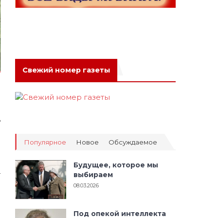
Свежий номер газеты
б
ю
н
ь
а
м
Популярное
Новое
Обсуждаемое
е
и
Будущее, которое мы
—
выбираем
о
08.03.2026
о
.
Под опекой интеллекта
.