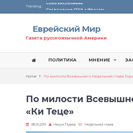
Trending :
Соглашение США с Ираном
Технология Революции в Иране
Еврейский Мир
От Ирана до Ливана и Газы
Газета русскоязычной Америки
ПОЛИТИКА
МНЕНИЕ
ЗА
Home
По милости Всевышнего Недельная глава Торы
По милости Всевышне
«Ки Теце»
08.25.2015
Нахум Пурер
Недельная глава