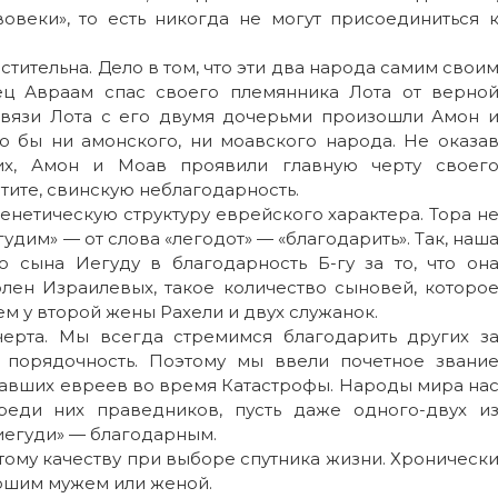
овеки», то есть никогда не могут присоединиться 
мстительна. Дело в том, что эти два народа самим свои
ец Авраам спас своего племянника Лота от верно
связи Лота с его двумя дочерьми произошли Амон 
о бы ни амонского, ни моавского народа. Не оказа
их, Амон и Моав проявили главную черту своег
тите, свинскую неблагодарность.
енетическую структуру еврейского характера. Тора н
гудим» — от слова «легодот» — «благодарить». Так, наш
о сына Иегуду в благодарность Б-гу за то, что он
олен Израилевых, такое количество сыновей, которо
ем у второй жены Рахели и двух служанок.
черта. Мы всегда стремимся благодарить других з
порядочность. Поэтому мы ввели почетное звани
авших евреев во время Катастрофы. Народы мира на
реди них праведников, пусть даже одного-двух и
«иегуди» — благодарным.
тому качеству при выборе спутника жизни. Хроническ
ошим мужем или женой.