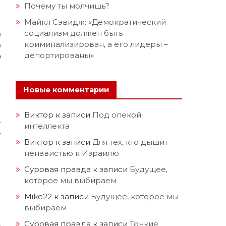
Почему ты молчишь?
Майкл Сэвидж: «Демократический
социализм должен быть
в
криминализирован, а его лидеры –
з
депортированы»
и
м
и
Новые комментарии
м
Виктор
к записи
Под опекой
т
интеллекта
у
Виктор
к записи
Для тех, кто дышит
и
ненавистью к Израилю
з
Суровая правда
к записи
Будущее,
и
которое мы выбираем
ы
Mike22
к записи
Будущее, которое мы
и
выбираем
,
Суровая правда
к записи
Тонкие