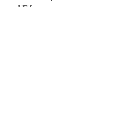
к
намёки
м
й
и
в
о
е
а
а
е
а
е
с
з
и