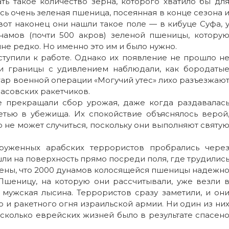
ть такое количество зерна, которого хватило бы дл
ь очень зеленая пшеница, посеянная в конце сезона 
от наконец они нашли такое поле — в кибуце Суфа, 
намов (почти 500 акров) зеленой пшеницы, котору
йне редко. Но именно это им и было нужно.
тупили к работе. Однако их появление не прошло н
и границы с удивлением наблюдали, как бородаты
ар военной операции «Могучий утес» лихо разъезжаю
асовских ракетчиков.
е прекращали сбор урожая, даже когда раздавалас
етью в убежища. Их спокойствие объяснялось верой
го не может случиться, поскольку они выполняют святу
руженных арабских террористов пробрались чере
ли на поверхность прямо посреди поля, где трудилис
рены, что 2000 дунамов колосящейся пшеницы надежн
Пшеницу, на которую они рассчитывали, уже везли 
 мужская лысина. Террористов сразу заметили, и он
 и ракетного огня израильской армии. Ни один из ни
сколько еврейских жизней было в результате спасен