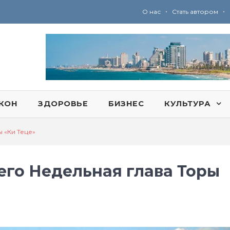
•
•
О нас
Стать автором
Ю
ридические услуги адвокатской коллегии «Эли Гервиц»: полное сопровождение на всех этапах
КОН
ЗДОРОВЬЕ
БИЗНЕС
КУЛЬТУРА
 «Ки Теце»
го Недельная глава Торы