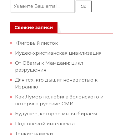
я
и
у
ю
Свежие записи
е
е
Фиговый листок
т
Иудео-христианская цивилизация
ь
От Обамы к Мамдани: цикл
,
разрушения
ю
Для тех, кто дышит ненавистью к
Израилю
з
Как Лумер полюбила Зеленского и
ь
потеряла русские СМИ
о
в
Будущее, которое мы выбираем
и
Под опекой интеллекта
х
о
Тонкие намёки