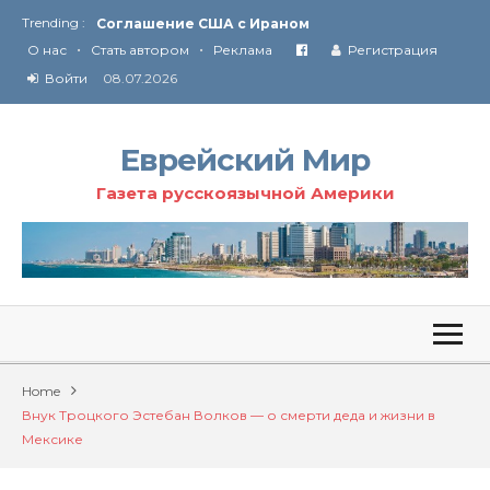
Trending :
Соглашение США с Ираном
•
•
Технология Революции в Иране
О нас
Стать автором
Реклама
Регистрация
Войти
08.07.2026
От Ирана до Ливана и Газы
Еврейский Мир
Газета русскоязычной Америки
Home
Внук Троцкого Эстебан Волков — о смерти деда и жизни в
Мексике