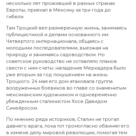
несколько лет проживший в разных странах
Европы, приехал в Мексику за три года до
гибели.
Там Троцкий вел размеренную жизнь, занимаясь
публицистикой и делами основанного им
Четвертого интернационала, общаясь с
молодыми последователями, выезжая на
природу и занимаясь садоводством. Но
советское руководство не оставляло планов
свести с ним счеты: нападение Меркадера было
уже вторым за год покушением на жизнь
Троцкого. 24 мая его дом атаковала группа
вооруженных боевиков во главе со знаменитым
мексиканским художником и одновременно
убежденным сталинистом Хосе Давидом
Сикейросом.
По мнению ряда историков, Сталин не трогал
давнего врага, пока тот громогласно обвинял его
в измене делу мировой революции, помогая тем