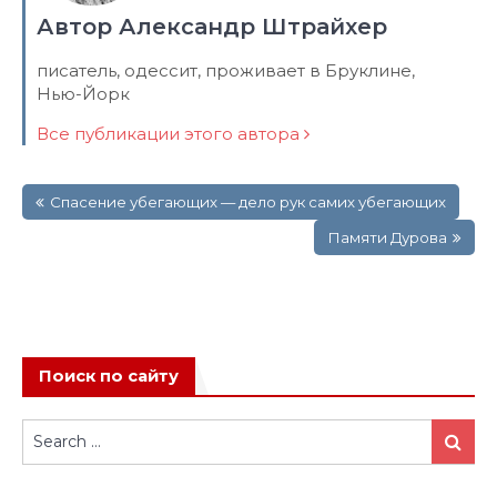
Автор Александр Штрайхер
писатель, одессит, проживает в Бруклине,
Нью-Йорк
Все публикации этого автора
Навигация
Спасение убегающих — дело рук самих убегающих
по
записям
Памяти Дурова
Поиск по сайту
Search
Search
for: