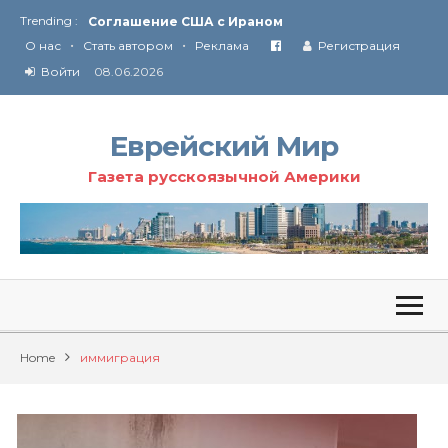
Trending :
Соглашение США с Ираном
•
•
Технология Революции в Иране
О нас
Стать автором
Реклама
Регистрация
Войти
08.06.2026
От Ирана до Ливана и Газы
Еврейский Мир
Газета русскоязычной Америки
Home
иммиграция