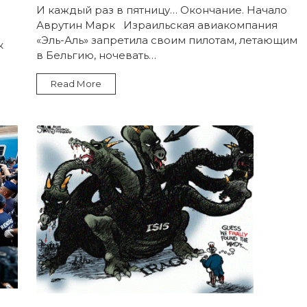
Европа:
И каждый раз в пятницу… Окончание. Начало
вторжение
Аврутин Марк Израильская авиакомпания
варваров
и
«Эль-Аль» запретила своим пилотам, летающим
к
рост
в Бельгию, ночевать…
антисемитизма.
Часть
2/2
Read More