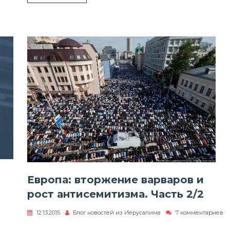
дости
Европа: вторжение варваров и
рост антисемитизма. Часть 2/2
12.13.2015
Блог новостей из Иерусалима
7 комментариев
к
записи