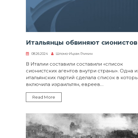
Итальянцы обвиняют сионистов
08.26.2024
Шломо-Ицхак Гликин
В Италии составили составили «список
сионистских агентов внутри страны». Одна и
итальянских партий сделала список в котор
включила израильтян, евреев…
Read More