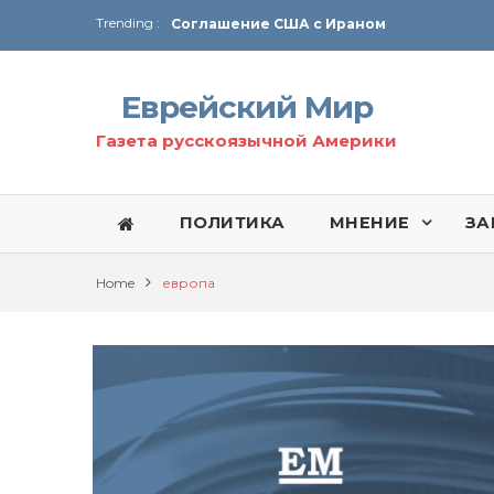
Trending :
Соглашение США с Ираном
Технология Революции в Иране
Еврейский Мир
От Ирана до Ливана и Газы
Газета русскоязычной Америки
ПОЛИТИКА
МНЕНИЕ
ЗА
Home
европа