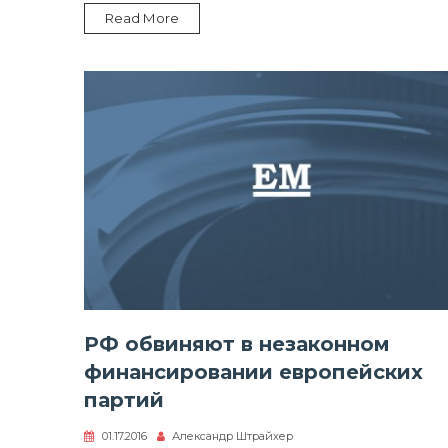
и
Read More
гор
РФ обвиняют в незаконном
финансировании европейских
партий
01.17.2016
Александр Штрайхер