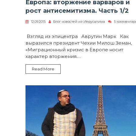
Европа: вторжение варваров и
рост антисемитизма. Часть 1/2
12.09.2015
Блог новостей из Иерусалима
5 коммента
к
записи
Европа:
Взгляд из эпицентра Аврутин Марк Как
вторжение
выразился президент Чехии Милош Земан,
варваров
и
«Миграционный кризис в Европе носит
рост
характер вторжения.…
антисемитизма.
Часть
1/2
Read More