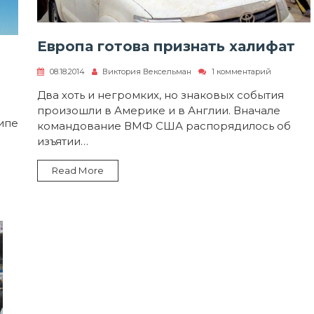
Европа готова признать халифат
к
08.18.2014
Виктория Вексельман
1 комментарий
записи
Европа
Два хоть и негромких, но знаковых события
си
готова
лка
произошли в Америке и в Англии. Вначале
признать
ипе
халифат
командование ВМФ США распорядилось об
пе
изъятии…
Read More