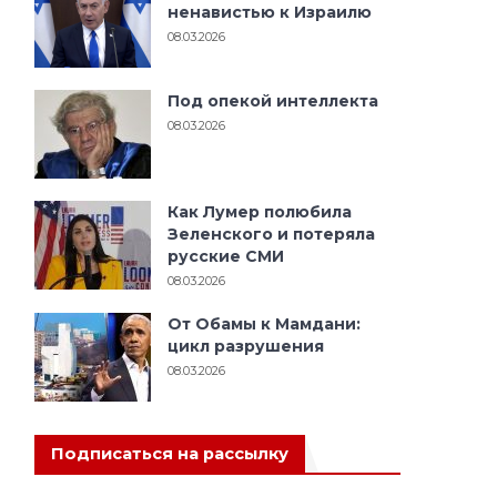
ненавистью к Израилю
08.03.2026
Под опекой интеллекта
08.03.2026
Как Лумер полюбила
Зеленского и потеряла
русские СМИ
08.03.2026
От Обамы к Мамдани:
цикл разрушения
08.03.2026
ана
Подписаться на рассылку