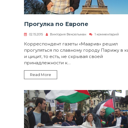
Прогулка по Европе
к
02.15.2015
Виктория Вексельман
1 комментарий
запи
Прогу
Корреспондент газеты «Маарив» решил
по
прогуляться по славному городу Парижу в к
Евро
и цицит, то есть, не скрывая своей
принадлежности к…
Read More