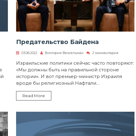
Предательство Байдена
к
03.06.2022
Виктория Вексельман
2 комментария
записи
Предатель
Израильские политики сейчас часто повторяют:
Байдена
з
«Мы должны быть на правильной стороне
ый
истории». И вот премьер-министр Израиля
вроде бы религиозный Нафтали…
Read More