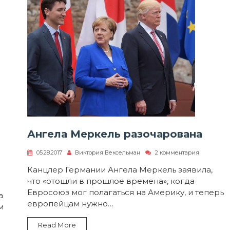
Ангела Меркель разочарована
к
05.28.2017
Виктория Вексельман
2 комментария
записи
Ангела
Канцлер Германии Ангела Меркель заявила,
писи
Меркель
что «отошли в прошлое времена», когда
разочаров
ерять
Евросоюз мог полагаться на Америку, и теперь
а
боду
европейцам нужно…
м
утствия
Read More
ли