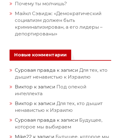
Почему ты молчишь?
Майкл Сэвидж: «Демократический
социализм должен быть
криминализирован, а его лидеры –
депортированы»
Новые комментарии
Суровая правда
к записи
Для тех, кто
дышит ненавистью к Израилю
Виктор
к записи
Под опекой
интеллекта
Виктор
к записи
Для тех, кто дышит
ненавистью к Израилю
Суровая правда
к записи
Будущее,
которое мы выбираем
Mike22
к записи
Будущее, которое мы