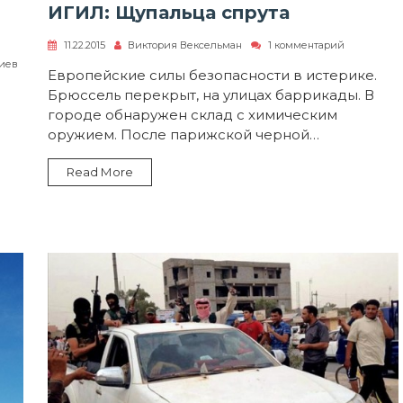
ИГИЛ: Щупальца спрута
к
11.22.2015
Виктория Вексельман
1 комментарий
записи
риев
ИГИЛ:
Европейские силы безопасности в истерике.
Щупальца
Брюссель перекрыт, на улицах баррикады. В
спрута
городе обнаружен склад с химическим
оружием. После парижской черной…
Read More