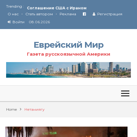
Trending :
Соглашение США с Ираном
•
•
Технология Революции в Иране
О нас
Стать автором
Реклама
Регистрация
Войти
08.06.2026
От Ирана до Ливана и Газы
Еврейский Мир
Газета русскоязычной Америки
Home
Нетаниягу