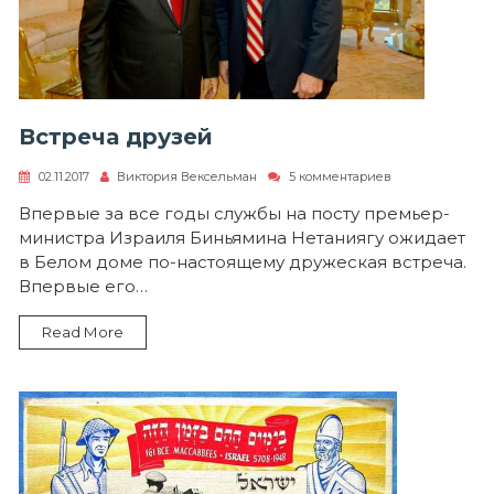
Встреча друзей
к
02.11.2017
Виктория Вексельман
5 комментариев
записи
Встреча
Впервые за все годы службы на посту премьер-
друзей
министра Израиля Биньямина Нетаниягу ожидает
в Белом доме по-настоящему дружеская встреча.
Впервые его…
Read More