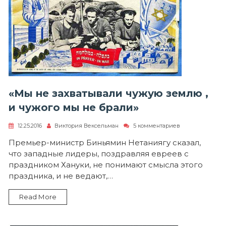
«Мы не захватывали чужую землю ,
и чужого мы не брали»
к
12.25.2016
Виктория Вексельман
5 комментариев
записи
«Мы
Премьер-министр Биньямин Нетаниягу сказал,
не
что западные лидеры, поздравляя евреев с
захватывали
чужую
праздником Хануки, не понимают смысла этого
землю
праздника, и не ведают,…
,
и
чужого
Read More
мы
не
брали»