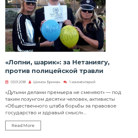
«Лопни, шарик»: за Нетаниягу,
против полицейской травли
к
03.01.2018
Шимон Бриман
1 комментарий
записи
«Лопни,
«Дутыми делами премьера не сменяют» — под
шарик»:
таким лозунгом десятки человек, активисты
за
Нетаниягу,
«Общественного штаба борьбы за правовое
против
государство и здравый смысл»…
полицейской
травли
Read More