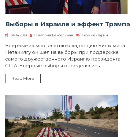
Выборы в Израиле и эффект Трампа
к
04.14.2019
Виктория Вексельман
1 комментарий
записи
Выборы
Впервые за многолетнюю каденцию Биньямина
в
Нетаниягу он шел на выборы при поддержке
Израиле
и
самого дружественного Израилю президента
эффект
США. Впервые выборы определялись…
Трампа
Read More