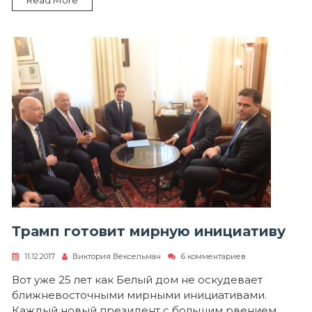
Трамп готовит мирную инициативу
к
11.12.2017
Виктория Вексельман
6 комментариев
записи
Трамп
Вот уже 25 лет как Белый дом не оскудевает
готовит
ближневосточными мирными инициативами.
мирную
инициативу
Каждый новый президент с большим рвением