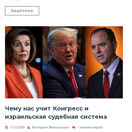
Read More
Чему нас учит Конгресс и
израильская судебная система
к
11.24.2019
Виктория Вексельман
1 комментарий
записи