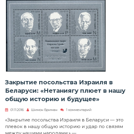
Закрытие посольства Израиля в
Беларуси: «Нетаниягу плюет в нашу
общую историю и будущее»
к
01.11.2016
Шимон Бриман
1 комментарий
записи
Закрытие
«Закрытие посольства Израиля в Беларуси — это
посольства
плевок в нашу общую историю и удар по связям
Израиля
в
между нашими народами,» —…