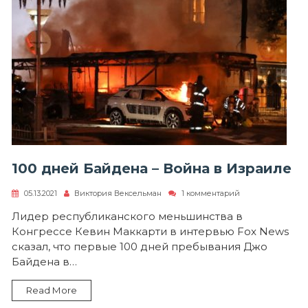
100 дней Байдена – Война в Израиле
к
05.13.2021
Виктория Вексельман
1 комментарий
записи
100
Лидер республиканского меньшинства в
дней
Конгрессе Кевин Маккарти в интервью Fox News
Байдена
–
сказал, что первые 100 дней пребывания Джо
Война
Байдена в…
в
Израиле
Read More