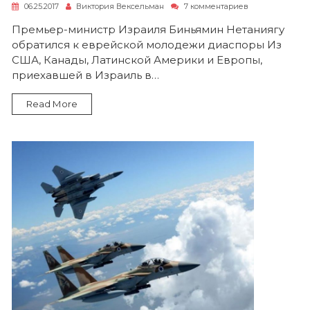
к
06.25.2017
Виктория Вексельман
7 комментариев
записи
Мы
Премьер-министр Израиля Биньямин Нетаниягу
останемся,
обратился к еврейской молодежи диаспоры Из
а
иранская
США, Канады, Латинской Америки и Европы,
тирания
приехавшей в Израиль в…
уйдет
в
историю
Read More