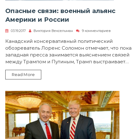
Опасные связи: военный альянс
Америки и России
к
03.19.2017
Виктория Вексельман
9 комментариев
записи
Опасные
Канадский консервативный политический
связи:
обозреватель Лоренс Соломон отмечает, что пока
военный
альянс
западная пресса занимается выяснением связей
Америки
между Трампом и Путиным, Трамп выстраивает…
и
России
Read More