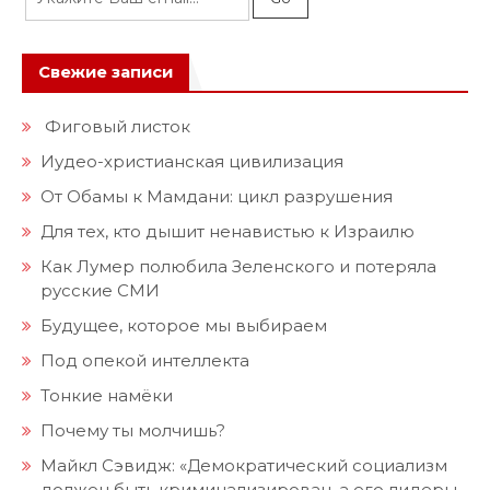
Свежие записи
Фиговый листок
Иудео-христианская цивилизация
От Обамы к Мамдани: цикл разрушения
Для тех, кто дышит ненавистью к Израилю
Как Лумер полюбила Зеленского и потеряла
русские СМИ
Будущее, которое мы выбираем
Под опекой интеллекта
Тонкие намёки
Почему ты молчишь?
Майкл Сэвидж: «Демократический социализм
должен быть криминализирован, а его лидеры