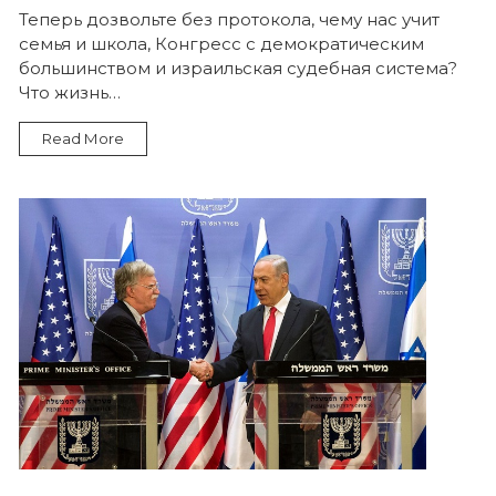
Чему
Теперь дозвольте без протокола, чему нас учит
нас
семья и школа, Конгресс с демократическим
учит
Конгресс
большинством и израильская судебная система?
и
Что жизнь…
израильская
судебная
система
Read More