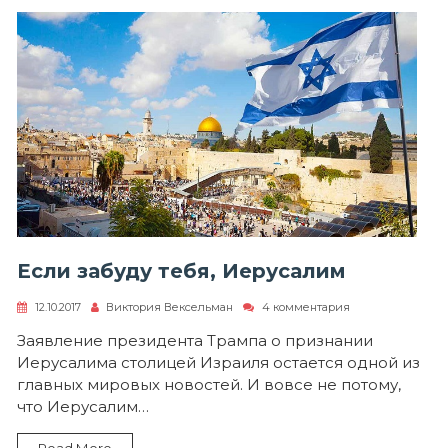
Если забуду тебя, Иерусалим
к
12.10.2017
Виктория Вексельман
4 комментария
записи
Если
Заявление президента Трампа о признании
забуду
Иерусалима столицей Израиля остается одной из
тебя,
Иерусалим
главных мировых новостей. И вовсе не потому,
что Иерусалим…
Read More