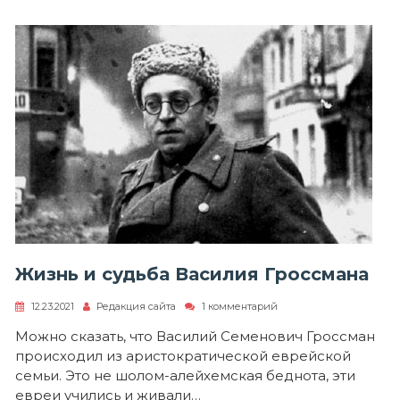
Жизнь и судьба Василия Гроссмана
к
12.23.2021
Редакция сайта
1 комментарий
записи
Жизнь
Можно сказать, что Василий Семенович Гроссман
и
происходил из аристократической еврейской
судьба
Василия
семьи. Это не шолом-алейхемская беднота, эти
Гроссмана
евреи учились и живали…