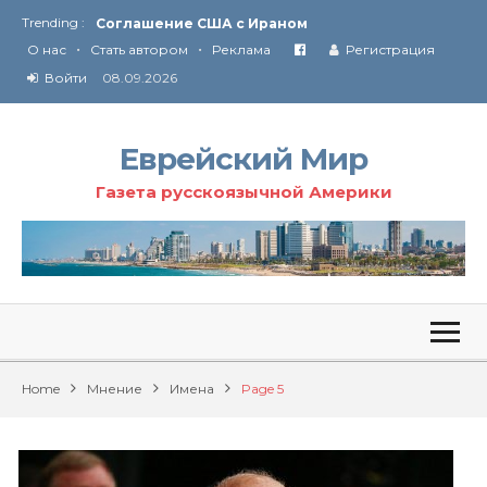
Trending :
Соглашение США с Ираном
•
•
Технология Революции в Иране
О нас
Стать автором
Реклама
Регистрация
Войти
08.09.2026
От Ирана до Ливана и Газы
Еврейский Мир
Газета русскоязычной Америки
Home
Мнение
Имена
Page 5