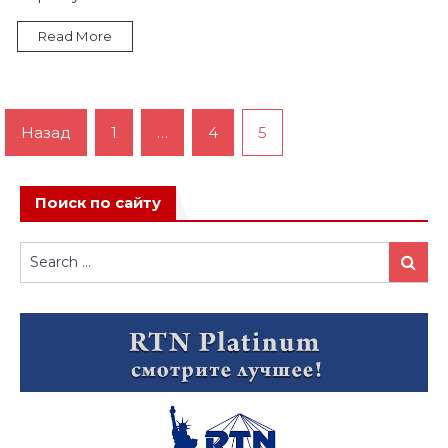
Read More
Пагинация
Назад
1
…
4
5
записей
Поиск по сайту
Search
Search
for: