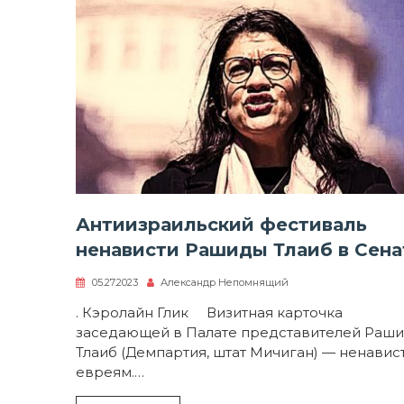
Антиизраильский фестиваль
ненависти Рашиды Тлаиб в Сена
05.27.2023
Александр Непомнящий
. Кэролайн Глик Визитная карточка
заседающей в Палате представителей Раш
Тлаиб (Демпартия, штат Мичиган) — ненавист
евреям.…