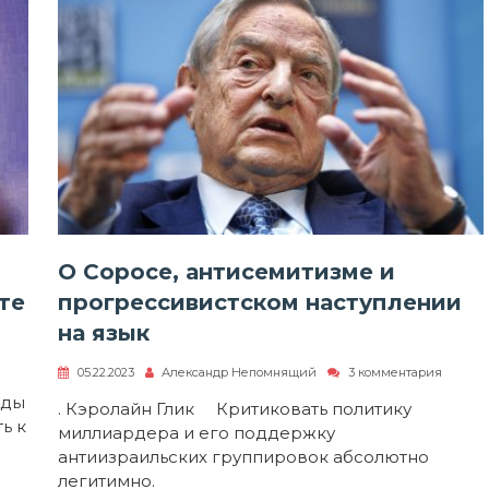
О Соросе, антисемитизме и
те
прогрессивистском наступлении
на язык
к
05.22.2023
Александр Непомнящий
3 комментария
записи
иды
О
. Кэролайн Глик Критиковать политику
Соросе,
ь к
миллиардера и его поддержку
антисе
и
антиизраильских группировок абсолютно
прогре
легитимно.
наступ