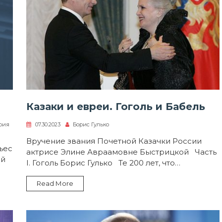
Казаки и евреи. Гоголь и Бабель
рия
07.30.2023
Борис Гулько
Вручение звания Почетной Казачки России
ьес
актрисе Элине Авраамовне Быстрицкой Часть
ой
I. Гоголь Борис Гулько Те 200 лет, что…
Read More