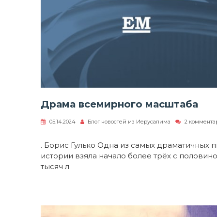
Драма всемирного масштаба
05.14.2024
Блог новостей из Иерусалима
2 коммента
к
записи
Драма
. Борис Гулько Одна из самых драматичных п
всемирного
истории взяла начало более трёх с половин
масштаба
тысяч л