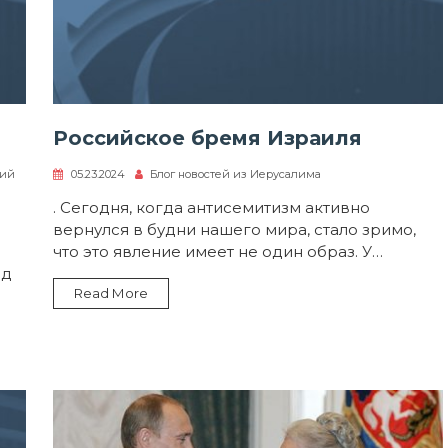
Российское бремя Израиля
к
рий
05.23.2024
Блог новостей из Иерусалима
записи
Новый
. Сегодня, когда антисемитизм активно
амалек
вернулся в будни нашего мира, стало зримо,
что это явление имеет не один образ. У…
ед
Read More