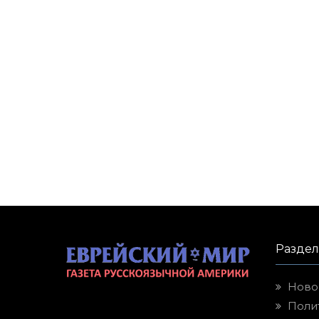
Разде
Ново
Поли