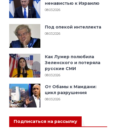
ненавистью к Израилю
08.03.2026
Под опекой интеллекта
08.03.2026
Как Лумер полюбила
Зеленского и потеряла
русские СМИ
08.03.2026
От Обамы к Мамдани:
цикл разрушения
08.03.2026
митизме
Подписаться на рассылку
ссивистском
лении