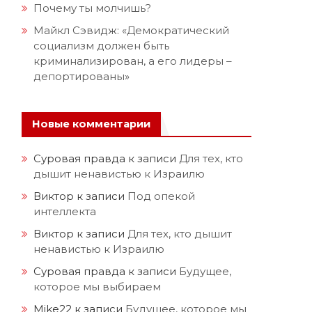
Почему ты молчишь?
Майкл Сэвидж: «Демократический
социализм должен быть
криминализирован, а его лидеры –
депортированы»
Новые комментарии
Суровая правда
к записи
Для тех, кто
дышит ненавистью к Израилю
Виктор
к записи
Под опекой
интеллекта
Виктор
к записи
Для тех, кто дышит
ненавистью к Израилю
Суровая правда
к записи
Будущее,
которое мы выбираем
Mike22
к записи
Будущее, которое мы