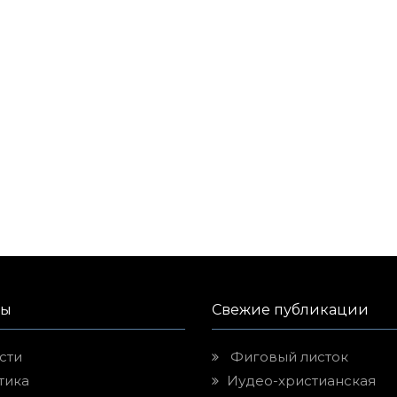
лы
Свежие публикации
сти
Фиговый листок
тика
Иудео-христианская