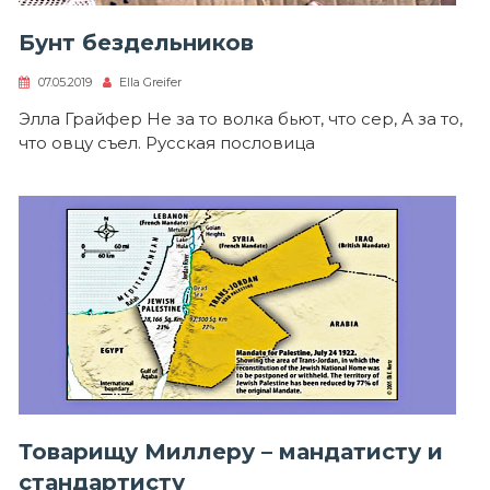
Бунт бездельников
07.05.2019
Ella Greifer
Элла Грайфер Не за то волка бьют, что сер, А за то,
что овцу съел. Русская пословица
Товарищу Миллеру – мандатисту и
стандартисту