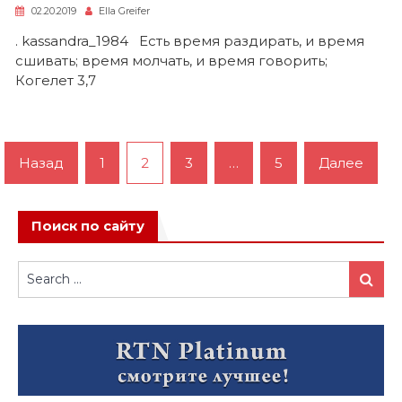
02.20.2019
Ella Greifer
. kassandra_1984 Есть время раздирать, и время
сшивать; время молчать, и время говорить;
Когелет 3,7
Пагинация
Назад
1
2
3
…
5
Далее
записей
Поиск по сайту
Search
Search
for: