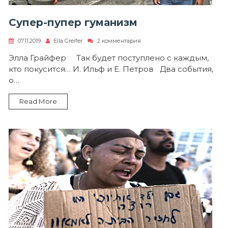
Супер-пупер гуманизм
к
07.11.2019
Ella Greifer
2 комментария
записи
Супер-
Элла Грайфер Так будет поступлено с каждым,
пупер
кто покусится… И. Ильф и Е. Петров Два события,
гуманизм
о…
Read More