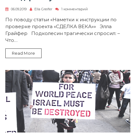
к
06.09.2019
Ella Greifer
1 комментарий
записи
Товарищу
По поводу статьи «Наметки к инструкции по
Миллеру
проверке проекта «СДЕЛКА ВЕКА»» Элла
–
мандатисту
Грайфер Подколесин трагически спросил: –
и
Что…
стандартисту
Read More