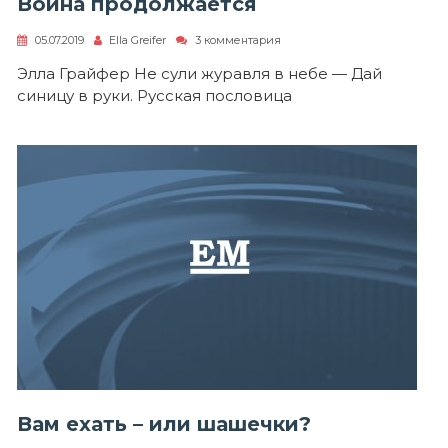
Война продолжается
к
05.07.2019
Ella Greifer
3 комментария
записи
Война
Элла Грайфер Не сули журавля в небе — Дай
продолжается
синицу в руки. Русская пословица
Вам ехать – или шашечки?