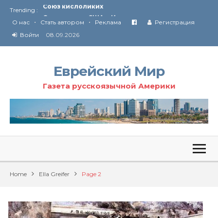
Trending :
Соглашение США с Ираном
•
•
Технология Революции в Иране
О нас
Стать автором
Реклама
Регистрация
Войти
08.09.2026
От Ирана до Ливана и Газы
Еврейский Мир
Газета русскоязычной Америки
Home
Ella Greifer
Page 2