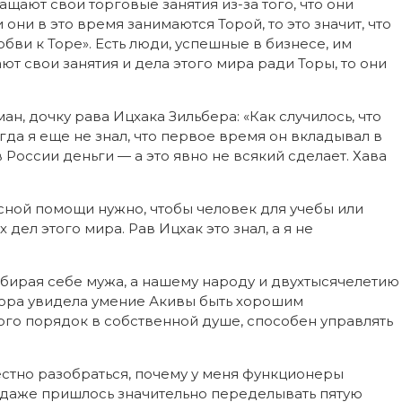
щают свои торговые занятия из-за того, что они
 они в это время занимаются Торой, то это значит, что
юбви к Торе». Есть люди, успешные в бизнесе, им
ют свои занятия и дела этого мира ради Торы, то они
ан, дочку рава Ицхака Зильбера: «Как случилось, что
гда я еще не знал, что первое время он вкладывал в
России деньги — а это явно не всякий сделает. Хава
сной помощи нужно, чтобы человек для учебы или
дел этого мира. Рав Ицхак это знал, а я не
ыбирая себе мужа, а нашему народу и двухтысячелетию
ыбора увидела умение Акивы быть хорошим
ого порядок в собственной душе, способен управлять
естно разобраться, почему у меня функционеры
 даже пришлось значительно переделывать пятую