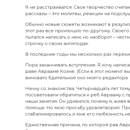
Я не расстраивался. Свое творчество счит
рассказы – это молитвы, реакции на подслу
Обычно новые сюжеты возникают в результа
этот раз все произошло по-другому. Своего г
пытался написать о нем, но наоборот – чест
строчку о своих антиподах.
В последние годы мы несколько раз переки
Пора заканчивать вступление. Я хочу напис
раве Аврааме Коэне. (Если в этот момент в
виновато бдительное око моего редактора. 
Начну со знакомства. Четырнадцать лет том
посоветовали обратиться к реб Аврааму с п
наши занятия. Он удивился, почему я, живя
помощи. Но мою просьбу удовлетворил. Пра
стабилизировалось и мне его любезность н
Единственная причина, по которой рав Авр