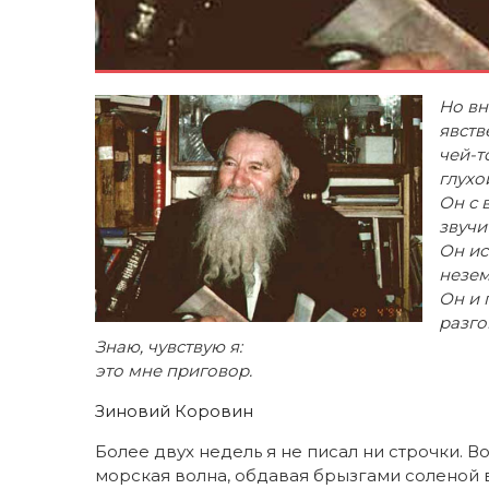
Но вн
явств
чей-т
глухо
Он с 
звучи
Он ис
незем
Он и 
разго
Знаю, чувствую я:
это мне приговор.
Зиновий Коровин
Более двух недель я не писал ни строчки. Во
морская волна, обдавая брызгами соленой в