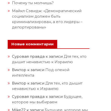
Почему ты молчишь?
Майкл Сэвидж: «Демократический
социализм должен быть
криминализирован, а его лидеры –
депортированы»
Новые комментарии
Суровая правда
к записи
Для тех, кто
дышит ненавистью к Израилю
Виктор
к записи
Под опекой
интеллекта
Виктор
к записи
Для тех, кто дышит
ненавистью к Израилю
Суровая правда
к записи
Будущее,
которое мы выбираем
Mike22
к записи
Будущее, которое мы