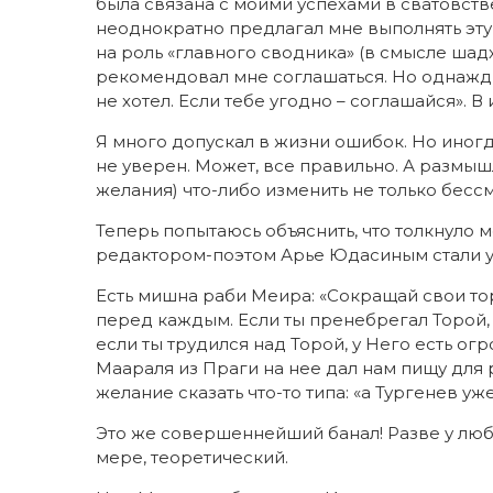
была связана с моими успехами в сватовстве
неоднократно предлагал мне выполнять эту 
на роль «главного сводника» (в смысле шад
рекомендовал мне соглашаться. Но однажды
не хотел. Если тебе угодно – соглашайся». В
Я много допускал в жизни ошибок. Но иногда
не уверен. Может, все правильно. А размы
желания) что-либо изменить не только бесс
Теперь попытаюсь объяснить, что толкнуло м
редактором-поэтом Арье Юдасиным стали уч
Есть мишна раби Меира: «Сокращай свои то
перед каждым. Если ты пренебрегал Торой, 
если ты трудился над Торой, у Него есть ог
Маараля из Праги на нее дал нам пищу дл
желание сказать что-то типа: «а Тургенев уж
Это же совершеннейший банал! Разве у люб
мере, теоретический.