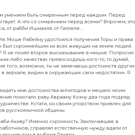
ным умением быть смиренным перед каждым. Перед
ствует. А что со смирением перед всеми? Впрочем, эт
а, от рабби Ишмаэля, от Гиллеля…
. Моше Рабейну удостоился получения Торы и права
то был скромнейшим из всех живущих на земле людей.
и? Я не понял второе высказывание в мишне. Попросил
каких-либо качествах превосходишь кого-то, то думай,
оме того, возможно, ты не замечаешь достоинств других
ак в зеркале, видим в окружающих свои недостатки». Я
 видеть мне достоинства антиподов и мешало моим
ения помогало раву Аврааму Коэну два года подряд
удничестве. Кстати, он своим упорством привлек для
ров русскоязычной общины.
аби Акиву? Именно скромность. Заключавшая, в
их работников, справлял естественную нужду вдали от
м аргументом в выборе Рахели.