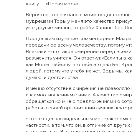
книгу — «Песня моря».
Вероятно, это связано с моим недостаточ
мудрецами Торы у меня это качество присут
уже другие мишны, от рабби Ханины бен Дос
Продолжим изучение комментариев Маараля
передачи ее всему человечеству, потому ч
Все-таки – что такое смирение перед всем
разъяснить учителя. Он ответил: «Если ты в 
как Моше Рабейну, что тебе это дал Б-г. Кр
людей, потому что у тебя их нет. Ведь мы, к
думаю, и достоинства.
Именно отсутствие смирения не позволяло
взаимоотношениям с ними. А качество смир
обращаться ко мне с предложениями о сотр
работы в своей организации лучших лекто
Что же сделало «идеальным менеджером» р
частности, в том, что он, в отличие от друг
людских глаз. И эта скромность была други