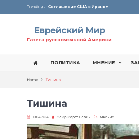
Trending :
Соглашение США с Ираном
Технология Революции в Иране
Еврейский Мир
От Ирана до Ливана и Газы
Газета русскоязычной Америки
ПОЛИТИКА
МНЕНИЕ
ЗА
Home
Тишина
Тишина
10.04.2014
Меир Марат Левин
Мнение