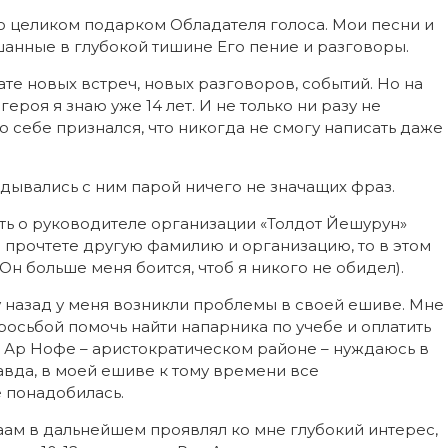
аю целиком подарком Обладателя голоса. Мои песни и
шанные в глубокой тишине Его пение и разговоры.
те новых встреч, новых разговоров, событий. Но на
ероя я знаю уже 14 лет. И не только ни разу не
но себе признался, что никогда не смогу написать даже
дывались с ним парой ничего не значащих фраз.
ать о руководителе организации «Толдот Йешурун»
ы прочтете другую фамилию и организацию, то в этом
Он больше меня боится, чтоб я никого не обидел).
у назад у меня возникли проблемы в своей ешиве. Мне
росьбой помочь найти напарника по учебе и оплатить
 в Ар Нофе – аристократическом районе – нуждаюсь в
вда, в моей ешиве к тому времени все
е понадобилась.
аам в дальнейшем проявлял ко мне глубокий интерес,