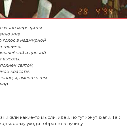
езапно мерещится
енно мне
о голос в надмирной
й тишине.
волшебной и дивной
т высоты.
полнен святой,
ной красоты.
пение, и, вместе с тем –
вор.
зникали какие-то мысли, идеи, но тут же утихали. Так
оды, сразу уходит обратно в пучину.