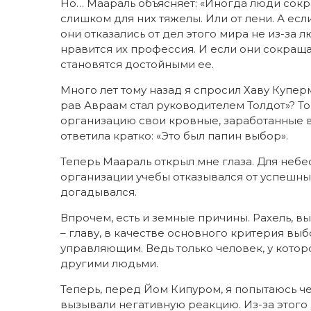
Но… Маараль объясняет: «Иногда люди сокра
слишком для них тяжелы. Или от лени. А если
они отказались от дел этого мира не из-за л
нравится их профессия. И если они сокраща
становятся достойными ее.
Много лет тому назад я спросил Хаву Куперм
рав Авраам стал руководителем Толдот»? То
организацию свои кровные, заработанные в 
ответила кратко: «Это был папин выбор».
Теперь Маараль открыл мне глаза. Для небе
организации учебы отказывался от успешных 
догадывался.
Впрочем, есть и земные причины. Рахель, в
– главу, в качестве основного критерия в
управляющим. Ведь только человек, у котор
другими людьми.
Теперь, перед Йом Кипуром, я попытаюсь ч
вызывали негативную реакцию. Из-за этого