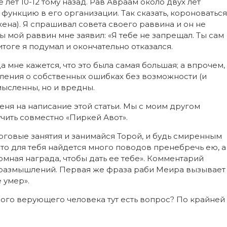
 лет 10-12 тому назад. Рав Авраам около двух лет
функцию в его организации. Так сказать, короноваться
хена). Я спрашивал совета своего раввина и он не
 мой раввин мне заявил: «Я тебе не запрещал. Ты сам
 итоге я подумал и окончательно отказался.
 мне кажется, что это была самая большая; а впрочем,
шления о собственных ошибках без возможности (и
мысленны, но и вредны.
еня на написание этой статьи. Мы с моим другом
ить совместно «Пиркей Авот».
рговые занятия и занимайся Торой, и будь смиренным
то для тебя найдется много поводов пренебречь ею, а
ромная награда, чтобы дать ее тебе». Комментарий
я размышлений. Первая же фраза раби Меира вызывает
е умер».
ого верующего человека тут есть вопрос? По крайней