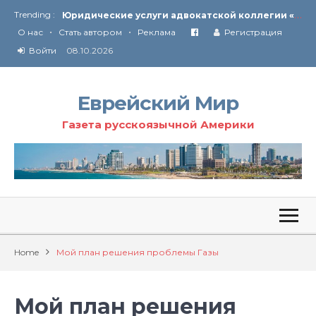
Ю
ридические услуги адвокатской коллегии «Эли Гервиц»: полное сопровождение на всех этапах
Trending :
•
•
От Ирана до Ливана и Газы
О нас
Стать автором
Реклама
Регистрация
Войти
08.10.2026
Еврейский Мир
Газета русскоязычной Америки
Home
Мой план решения проблемы Газы
Мой план решения