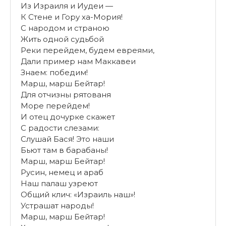
Из Израиля и Иудеи —
К Стене и Гору ха-Мория!
С народом и страною
Жить одной судьбой
Реки перейдем, будем евреями,
Дали пример нам Маккавеи
Знаем: победим!
Марш, марш Бейтар!
Для отчизны рятованя
Море перейдем!
И отец дочурке скажет
С радости слезами:
Слушай Бася! Это наши
Бьют там в барабаны!
Марш, марш Бейтар!
Русин, немец и араб
Наш палаш узреют
Общий клич: «Израиль наш»!
Устрашат народы!
Марш, марш Бейтар!