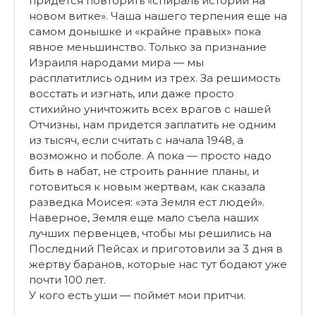
придется повторить «спираль истории на
новом витке». Чаша нашего терпения еще на
самом донышке и «крайне правых» пока
явное меньшинство. Только за признание
Израиля народами мира — мы
расплатитлись одним из трех. За решимость
восстать и изгнать, или даже просто
стихийно уничтожить всех врагов с нашей
Отчизны, нам придется заплатить не одним
из тысяч, если считать с начала 1948, а
возможно и поболе. А пока — просто надо
бить в набат, не строить ранние планы, и
готовиться к новым жертвам, как сказала
разведка Моисея: «эта Земля ест людей».
Наверное, Земля еще мало съела наших
лучших первенцев, чтобы мы решились на
Последний Пейсах и приготовили за 3 дня в
жертву баранов, которые нас тут бодают уже
почти 100 лет.
У кого есть уши — поймет мои притчи.