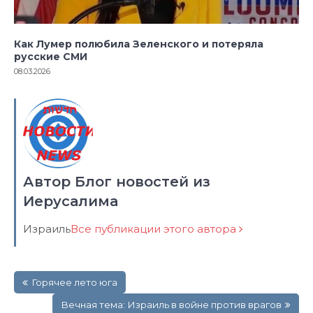
Как Лумер полюбила Зеленского и потеряла
русские СМИ
08.03.2026
Автор Блог новостей из
Иерусалима
Израиль
Все публикации этого автора
Навигация
Горячее лето юга
по
записям
Вечная тема: Израиль в войне против врагов