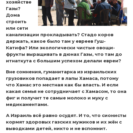
хозяйстве
Газы?
Дома
строить
или сети
канализации прокладывать? Стадо коров
держать, какое было там у евреев Гуш-
Катифа? Или экологически чистые овощи-
фрукты выращивать в дюнах Газы, что там до
итнаткута с большим успехом делали евреи?
Вне сомнения, гуманитарка из израильских
грузовиков попадает в лапы Хамаса, потому
что Хамас это местная как бы власть. И если
какая семья не сотрудничает с Хамасом, то она
фиг и получит те самые молоко и муку с
медикаментами.
А Израиль всё равно осудят. И то, что сионисты
кормят здоровых газских мужиков и их жён с
выводками детей, никто и не вспомнит.