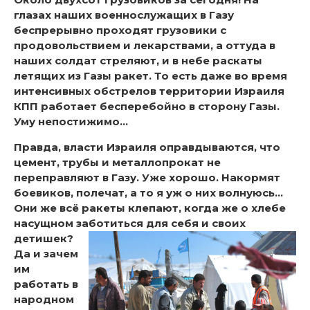
глазах наших военнослужащих в Газу
беспрерывно проходят грузовики с
продовольствием и лекарствами, а оттуда в
наших солдат стреляют, и в небе раскаты
летящих из Газы ракет. То есть даже во время
интенсивных обстрелов территории Израиля
КПП работает бесперебойно в сторону Газы.
Уму непостижимо…
Правда, власти Израиля оправдываются, что
цемент, трубы и металлопрокат не
переправляют в Газу. Уже хорошо. Накормят
боевиков, полечат, а то я уж о них волнуюсь…
Они же всё ракеты клепают, когда же о хлебе
насущном заботиться для себя и своих
детишек?
Да и зачем
им
работать в
народном