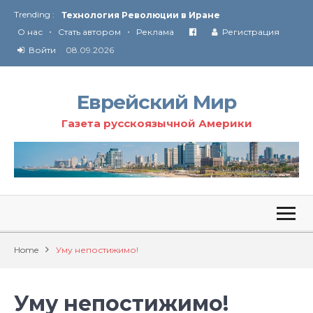
Trending :
Технология Революции в Иране
•
•
О нас
Стать автором
Реклама
Регистрация
От Ирана до Ливана и Газы
Войти
08.09.2026
Еврейский Мир
Газета русскоязычной Америки
Home
Уму непостижимо!
Уму непостижимо!