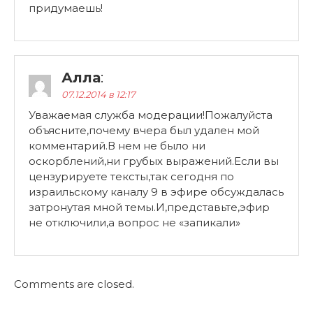
придумаешь!
Алла
:
07.12.2014 в 12:17
Уважаемая служба модерации!Пожалуйста
объясните,почему вчера был удален мой
комментарий.В нем не было ни
оскорблений,ни грубых выражений.Если вы
цензурируете тексты,так сегодня по
израильскому каналу 9 в эфире обсуждалась
затронутая мной темы.И,представьте,эфир
не отключили,а вопрос не «запикали»
Comments are closed.