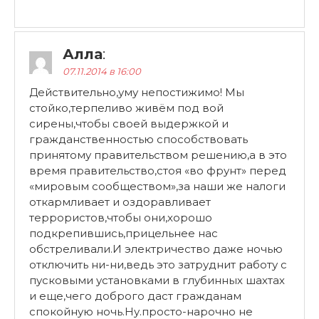
Алла
:
07.11.2014 в 16:00
Действительно,уму непостижимо! Мы
стойко,терпеливо живём под вой
сирены,чтобы своей выдержкой и
гражданственностью способствовать
принятому правительством решению,а в это
время правительство,стоя «во фрунт» перед
«мировым сообществом»,за наши же налоги
откармливает и оздоравливает
террористов,чтобы они,хорошо
подкрепившись,прицельнее нас
обстреливали.И электричество даже ночью
отключить ни-ни,ведь это затруднит работу с
пусковыми установками в глубинных шахтах
и еще,чего доброго даст гражданам
спокойную ночь.Ну.просто-нарочно не