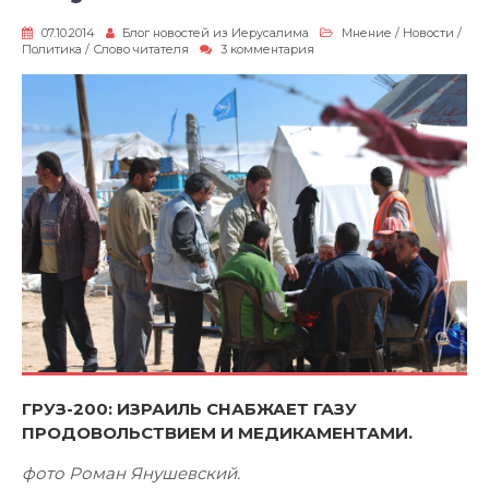
07.10.2014
Блог новостей из Иерусалима
Мнение
/
Новости
/
к
Политика
/
Слово читателя
3 комментария
записи
Уму
непостижимо!
ГРУЗ-200: ИЗРАИЛЬ СНАБЖАЕТ ГАЗУ
ПРОДОВОЛЬСТВИЕМ И МЕДИКАМЕНТАМИ.
фото Роман Янушевский.