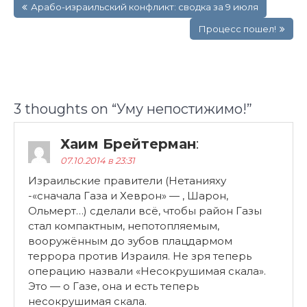
Арабо-израильский конфликт: сводка за 9 июля
по
записям
Процесс пошел!
3 thoughts on “
Уму непостижимо!
”
Хаим Брейтерман
:
07.10.2014 в 23:31
Израильские правители (Нетанияху
-«сначала Газа и Хеврон» — , Шарон,
Ольмерт…) сделали всё, чтобы район Газы
стал компактным, непотопляемым,
вооружённым до зубов плацдармом
террора против Израиля. Не зря теперь
операцию назвали «Несокрушимая скала».
Это — о Газе, она и есть теперь
несокрушимая скала.