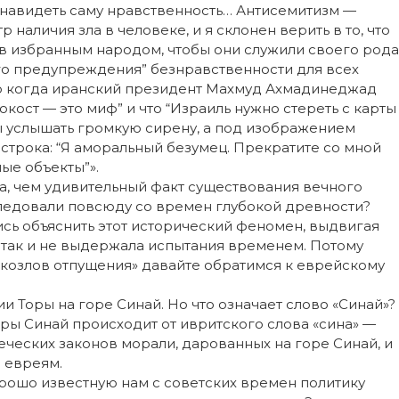
енавидеть саму нравственность… Антисемитизм —
 наличия зла в человеке, и я склонен верить в то, что
ев избранным народом, чтобы они служили своего рода
го предупреждения” безнравственности для всех
что когда иранский президент Махмуд Ахмадинеджад
локост — это миф” и что “Израиль нужно стереть с карты
ы услышать громкую сирену, а под изображением
трока: “Я аморальный безумец. Прекратите со мной
ые объекты”».
а, чем удивительный факт существования вечного
ледовали повсюду со времен глубокой древности?
сь объяснить этот исторический феномен, выдвигая
х так и не выдержала испытания временем. Потому
козлов отпущения» давайте обратимся к еврейскому
 Торы на горе Синай. Но что означает слово «Синай»?
ры Синай происходит от ивритского слова «сина» —
еческих законов морали, дарованных на горе Синай, и
 евреям.
рошо известную нам с советских времен политику