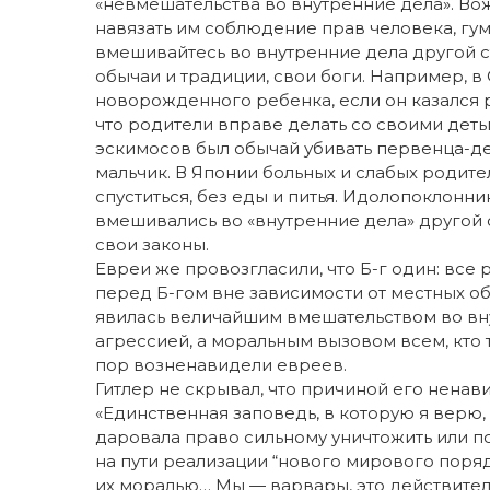
«невмешательства во внутренние дела». Во
навязать им соблюдение прав человека, гу
вмешивайтесь во внутренние дела другой ст
обычаи и традиции, свои боги. Например, в
новорожденного ребенка, если он казался 
что родители вправе делать со своими детьми
эскимосов был обычай убивать первенца-де
мальчик. В Японии больных и слабых родител
спуститься, без еды и питья. Идолопоклонни
вмешивались во «внутренние дела» другой 
свои законы.
Евреи же провозгласили, что Б-г один: все
перед Б-гом вне зависимости от местных о
явилась величайшим вмешательством во вну
агрессией, а моральным вызовом всем, кто т
пор возненавидели евреев.
Гитлер не скрывал, что причиной его ненав
«Единственная заповедь, в которую я верю
даровала право сильному уничтожить или п
на пути реализации “нового мирового поря
их моралью… Мы — варвары, это действительн