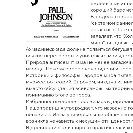
евреев значит н
хороший барометр
Б-г сделал евре
“системой ранне
остальных. Так 
заявляет, что “Хо
мира”, вы должн
Ахмадинеджада должна появиться бегущая с
всякие переговоры и уничтожьте мои ядерн
Природа антисемитизма не менее загадочн
народа. Почему евреев ненавидели и прес
Историки и философы народов мира пытали
множество теорий. Впрочем, ни одна из ни
вместо обсуждения всевозможных теорий «
пониманию этого вопроса.
Избранность евреев проявилась в даровании
Наша традиция утверждает, что название го
ненависть. Из-за универсальных общечелов
возникла ненависть к несущим эти ценности
В древности люди широко практиковали хо