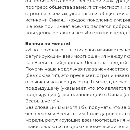
он произнес в своей последней инаугураци
прогресс общества зависит от честности и
строится в семьях, укрепляется общинами 
истинами Синая… Каждое поколение америка
и вновь принимает все, что является добро
поведения остаются незыблемыми вчера, се
Вечное не менять!
«И вот законы…» — с этих слов начинается 
регулирующим взаимоотношения между людь
как Всевышний даровал Десять заповедей н
Почему наша недельная глава начинается с с
(без союза “и”), это пресекает, ограничив
отрывка и начало другого). Там же, где сказ
предыдущему (указывает, что это является 
предыдущие (Десять заповедей) с Синая (от 
Всевышнего)».
Без слова «и» мы могли бы поду­мать, что 
человеком и Всевышним, были дарованы на 
морали, регулирующие взаимоотношения ме
главе, являются плодом человеческой логики