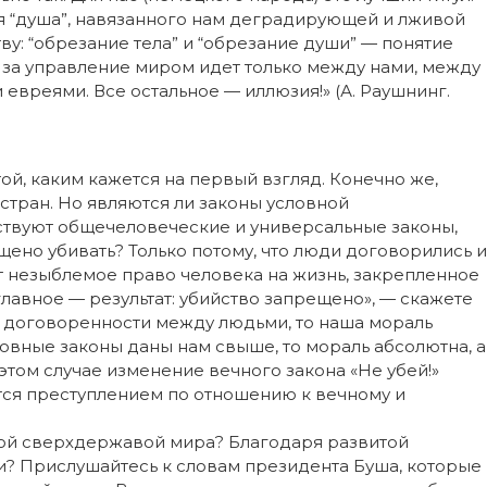
я “душа”, навязанного нам деградирующей и лживой
ву: “обрезание тела” и “обрезание души” — понятие
а за управление миром идет только между нами, между
евреями. Все остальное — иллюзия!» (А. Раушнинг.
той, каким кажется на первый взгляд. Конечно же,
тран. Но являются ли законы условной
твуют общечеловеческие и универсальные законы,
ено убивать? Только потому, что люди договорились и
ет незыблемое право человека на жизнь, закрепленное
главное — результат: убийство запрещено», — скажете
ой договоренности между людьми, то наша мораль
новные законы даны нам свыше, то мораль абсолютна, а
том случае изменение вечного закона «Не убей!»
тся преступлением по отношению к вечному и
ой сверхдержавой мира? Благодаря развитой
и? Прислушайтесь к словам президента Буша, которые