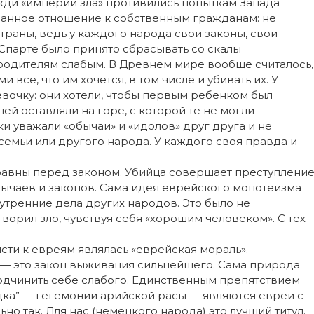
жди «империи зла» противились попыткам Запада
манное отношение к собственным гражданам: не
раны, ведь у каждого народа свои законы, свои
 Спарте было принято сбрасывать со скалы
родителям слабым. В Древнем мире вообще считалось,
 все, что им хочется, в том числе и убивать их. У
вочку: они хотели, чтобы первым ребенком был
ей оставляли на горе, с которой те не могли
ки уважали «обычаи» и «идолов» друг друга и не
семьи или другого народа. У каждого своя правда и
 равны перед законом. Убийца совершает преступлени
бычаев и законов. Сама идея еврейского монотеизма
тренние дела других народов. Это было не
ворил зло, чувствуя себя «хорошим человеком». С тех
исти к евреям являлась «еврейская мораль».
, — это закон выживания сильнейшего. Сама природа
одчинить себе слабого. Единственным препятствием
дка” — гегемонии арийской расы — являются евреи с
о так. Для нас (немецкого народа) это лучший титул.