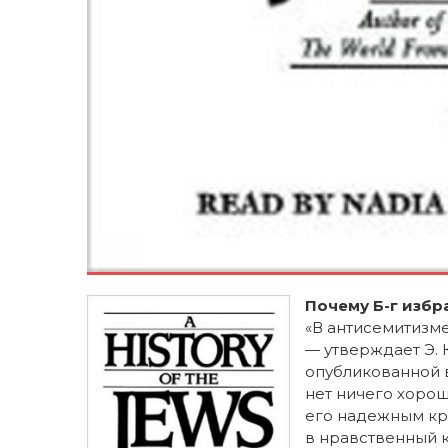
Почему Б-г избр
«В антисемитизме
— утверждает Э. 
опубликованной в
нет ничего хороше
его надежным кр
в нравственный к