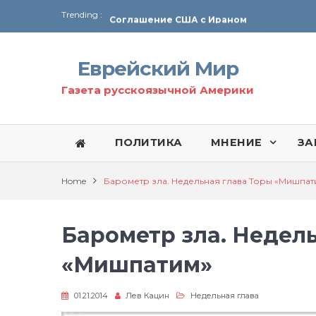
Trending :
Соглашение США с Ираном
Технология Революции в Иране
Еврейский Мир
От Ирана до Ливана и Газы
Газета русскоязычной Америки
ПОЛИТИКА
МНЕНИЕ
ЗА
Home
Барометр зла. Недельная глава Торы «Мишпат
Барометр зла. Недел
«Мишпатим»
01.21.2014
Лев Кацин
Недельная глава