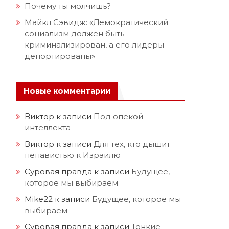
Почему ты молчишь?
Майкл Сэвидж: «Демократический
социализм должен быть
криминализирован, а его лидеры –
депортированы»
Новые комментарии
Виктор
к записи
Под опекой
е
интеллекта
Виктор
к записи
Для тех, кто дышит
ненавистью к Израилю
Суровая правда
к записи
Будущее,
которое мы выбираем
Mike22
к записи
Будущее, которое мы
выбираем
Суровая правда
к записи
Тонкие