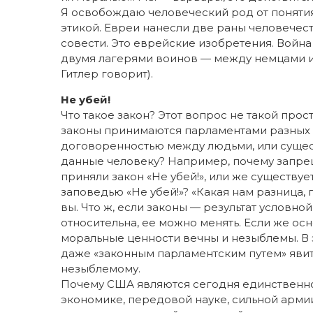
Я освобождаю человеческий род от поняти
этикой. Евреи нанесли две раны человечест
совести. Это еврейские изобретения. Войн
двумя лагерями воинов — между немцами и 
Гитлер говорит).
Не убей!
Что такое закон? Этот вопрос не такой прос
законы принимаются парламентами разных с
договоренностью между людьми, или сущес
данные человеку? Например, почему запрещ
приняли закон «Не убей!», или же существу
заповедью «Не убей!»? «Какая нам разница, 
вы. Что ж, если законы — результат условн
относительна, ее можно менять. Если же ос
моральные ценности вечны и незыблемы. В э
даже «законным парламентским путем» яви
незыблемому.
Почему США являются сегодня единственн
экономике, передовой науке, сильной арми