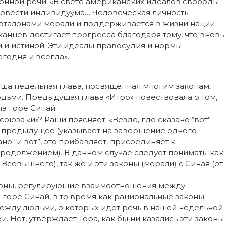
онной речи: «В свете американских идеалов свободы
 совести индивидуума… Человеческая личность
с эталонами морали и поддерживается в жизни нации
нцев достигает прогресса благодаря тому, что вновь
м и истиной. Эти идеалы правосудия и нормы
годня и всегда».
наша недельная глава, посвященная многим законам,
ми. Предыдущая глава «Итро» повествовала о том,
а горе Синай.
оюза «и»? Раши поясняет: «Везде, где сказано “вот”
ает предыдущее (указывает на завершение одного
ано “и вот”, это прибавляет, присоединяет к
продолжением). В данном случае следует понимать: как
Всевышнего), так же и эти законы (морали) с Синая (от
законы, регулирующие взаимоотношения между
горе Синай, в то время как рациональные законы
жду людьми, о которых идет речь в нашей недельной
. Нет, утверждает Тора, как бы ни казались эти законы