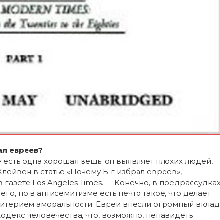
ал евреев?
 есть одна хорошая вещь: он выявляет плохих людей,
Клейвен в статье «Почему Б-г избрал евреев»,
 газете Los Angeles Times. — Конечно, в предрассудка
го, но в антисемитизме есть нечто такое, что делает
итерием аморальности. Евреи внесли огромный вклад
одекс человечества, что, возможно, ненавидеть