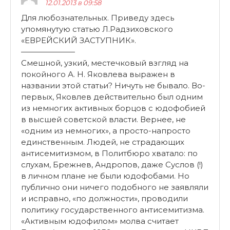
12.01.2013 в 09:58
Для любознательных. Приведу здесь
упомянутую статью Л.Радзиховского
«ЕВРЕЙСКИЙ ЗАСТУПНИК».
———————
Смешной, узкий, местечковый взгляд на
покойного А. Н. Яковлева выражен в
названии этой статьи? Ничуть не бывало. Во-
первых, Яковлев действительно был одним
из немногих активных борцов с юдофобией
в высшей советской власти. Вернее, не
«одним из немногих», а просто-напросто
единственным. Людей, не страдающих
антисемитизмом, в Политбюро хватало: по
слухам, Брежнев, Андропов, даже Суслов (!)
в личном плане не были юдофобами. Но
публично они ничего подобного не заявляли
и исправно, «по должности», проводили
политику государственного антисемитизма.
«Активным юдофилом» молва считает