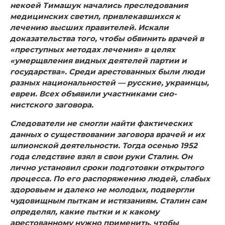
некоей Тимашук начались пре­следования
медицинских светил, привлекавшихся к
лечению высших правителей. Искали
доказательства того, чтобы об­винить врачей в
«преступных методах лечения» в целях
«умерщвления видных деятелей партии и
государства». Сре­ди арестованных были люди
разных национальностей — русские, украинцы,
евреи. Всех объявили участниками сио­
нистского заговора.
Следователи не смогли найти фактических
данных о су­ществовании заговора врачей и их
шпионской деятельности. Тогда осенью 1952
года следствие взял в свои руки Сталин. Он
лично установил сроки подготовки открытого
процесса. По его распоряжению людей, слабых
здоровьем и далеко не молодых, подвергли
чудовищным пыткам и истязаниям. Ста­лин сам
определял, какие пытки и к какому
арестованному нужно применить, чтобы