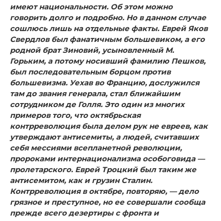
имеют национальности. Об этом можно
говорить долго и подробно. Но в данном случае
сошлюсь лишь на отдельные факты. Еврей Яков
Свердлов был фанатичным большевиком, а его
родной брат Зиновий, усыновленный М.
Горьким, а пото­му носивший фамилию Пешков,
был последовательным бор­цом против
большевизма. Уехав во Францию, дослужился
там до звания генерала, стал ближайшим
сотрудником де Голля. Это один из многих
примеров того, что октябрьская
контрреволюция была делом рук не евреев, как
утверждают антисемиты, а людей, считавших
себя мессиями всепланет­ной революции,
пророками интернационализма особоговида —
пролетарского. Еврей Троцкий был таким же
антисе­митом, как и грузин Сталин.
Контрреволюция в октябре, повторяю, — дело
грязное и преступное, но ее совершали со­обща
прежде всего дезертиры с фронта и