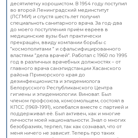
десятилетку хорошистом. В 1954 году поступил
во второй Ленинградский мединститут
(ЛСГМИ) и спустя шесть лет получил
специальноть санитарного врача. За год-два
до моего поступления приём евреев в
медицинские вузы был практически
прекращён, ввиду компании борьбы с
”космополитами ” и сфальсифицированного
властями ”дела врачей”. Работал с 1960 по 1995
год в различных врачебных должностях – от
главного врача санэпидстанции Хасанского
района Приморского края до
дезинфекциониста и эпидемиолога
Белорусского Республиканского Центра
гигиены и эпидемиологии. Виноват. Был
членом профсоюза, комсомольцем, состоял в
КПСС (1969-1991), колебался вместе с партией и
поддерживал её. Был активен, как и многие
личности моей национальности. Знал о многих
безобразиях, терпел, так как сознавал, что от
меня ничего не зависит. Теперь про таких