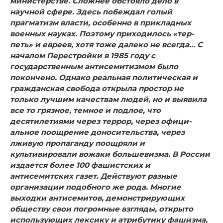
министерстве. Сложнее обстояло дело в
научной сфере. Здесь побеждал голый
прагматизм власти, особенно в прикладных
военных науках. Поэтому приходилось «тер­
петь» и евреев, хотя тоже далеко не всегда… С
началом Перестройки в 1985 году с
государственным антисемитизмом было
покончено. Однако реальная полити­ческая и
гражданская свобода открыла простор не
только лучшим качествам людей, но и выявила
все то грязное, тем­ное и подлое, что
десятилетиями через террор, через офици­
альное поощрение доносительства, через
лживую пропаган­ду поощряли и
культивировали вожаки большевизма. В Рос­сии
издается более 100 фашистских и
антисемитских газет. Действуют разные
организации подобного же рода. Многие
выходки антисемитов, демонстрирующих
обществу свои по­громные взгляды, открыто
использующих лексику и атрибу­тику фашизма,