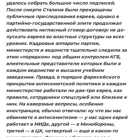
удалось собрать большое число подписей.
После смерти Сталина были прекращены
публичные пре­следования евреев, однако в
партийно-государственной эли­те продолжал
действовать негласный сговор-договор: не до­
пускать евреев во властные структуры на всех
уровнях. Кад­ровые аппараты партии,
министерств и ведомств тщательно следили за
этим «порядком» под общим контролем КГБ,
влиятельные представители которых были в
каждом ведом­стве и высшем учебном
заведении. Правда, в порядке фари­сейского
прикрытия антисемитской политики в каждом
ми­нистерстве работали по два-три еврея, как
правило, сотруд­ники спецслужб или близкие к
ним. На каверзные вопросы, особенно
иностранцев, обычно отвечали: ну что вы нас
обви­няете в антисемитизме — у нас один еврей
работает в МИДе, другой — в Минобороны,
третий — в ЦК, четвертый — еще в каком-то