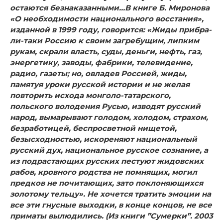
остаются безнаказанными…В книге Б. Миронова
«О необходимости национального восстания»,
изданной в 1999 году, говорится:
«Жиды прибра-
ли-таки Россию к своим загребущим, липким
рукам, скрали власть, суды, деньги, нефть, газ,
энергетику, заводы, фабри­ки, телевидение,
радио, газеты; но, овладев Россией, жиды,
памятуя уроки русской истории и не желая
повторить исхо­да монголо-татарского,
польского володения Русью, изводят русский
народ, вымарывают голодом, холодом, страхом,
без­работицей, беспросветной нищетой,
безысходностью, иско­реняют национальный
русский дух, национальное русское сознание, а
из подрастающих русских пестуют жидовских
рабов, кровного родства не помнящих, могил
предков не по­читающих, зато поклоняющихся
золотому тельцу».
Не хочется тратить эмоции на
все эти гнусные выходки, в конце концов, не все
приматы вылюдились. (Из книги ”Сумерки”.
2003