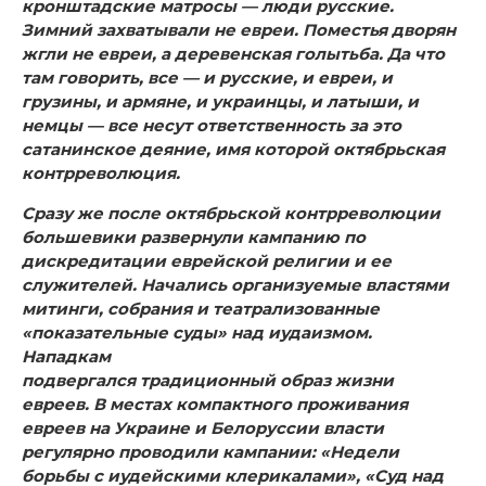
кронштадские мат­росы — люди русские.
Зимний захватывали не евреи. По­местья дворян
жгли не евреи, а деревенская голытьба. Да что
там говорить, все — и русские, и евреи, и
грузины, и армяне, и украинцы, и латыши, и
немцы — все несут ответствен­ность за это
сатанинское деяние, имя которой октябрьская
контрреволюция.
Сразу же после октябрьской контрреволюции
большеви­ки развернули кампанию по
дискредитации еврейской рели­гии и ее
служителей. Начались организуемые властями
ми­тинги, собрания и театрализованные
«показательные суды» над иудаизмом.
Нападкам
подвергался традиционный образ жизни
евреев. В местах компактного проживания
евреев на Украине и Белоруссии власти
регулярно проводили кампа­нии: «Недели
борьбы с иудейскими клерикалами», «Суд над