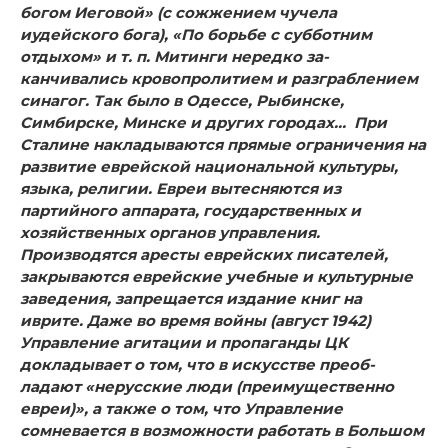
богом Иеговой» (с сожжением чучела
иудейского бога), «По борьбе с субботним
отдыхом» и т. п. Митинги нередко за­
канчивались кровопролитием и разграблением
синагог. Так было в Одессе, Рыбинске,
Симбирске, Минске и других го­родах…
При
Сталине накладываются прямые ограничения на
раз­витие еврейской национальной культуры,
языка, религии. Евреи вытесняются из
партийного аппарата, государствен­ных и
хозяйственных органов управления.
Производятся аресты еврейских писателей,
закрываются еврейские учеб­ные и культурные
заведения, запрещается издание книг на
иврите. Даже во время войны (август 1942)
Управление агитации и пропаганды ЦК
докладывает о том, что в искусстве преоб­
ладают «нерусские люди (преимущественно
евреи)», а также о том, что Управление
сомневается в возможности работать в Большом