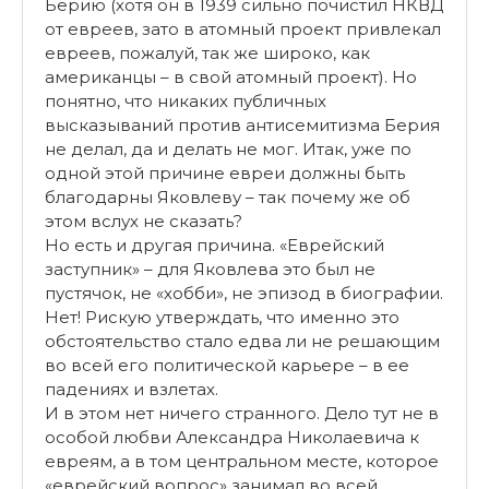
Берию (хотя он в 1939 сильно почистил НКВД
от евреев, зато в атомный проект привлекал
евреев, пожалуй, так же широко, как
американцы – в свой атомный проект). Но
понятно, что никаких публичных
высказываний против антисемитизма Берия
не делал, да и делать не мог. Итак, уже по
одной этой причине евреи должны быть
благодарны Яковлеву – так почему же об
этом вслух не сказать?
Но есть и другая причина. «Еврейский
заступник» – для Яковлева это был не
пустячок, не «хобби», не эпизод в биографии.
Нет! Рискую утверждать, что именно это
обстоятельство стало едва ли не решающим
во всей его политической карьере – в ее
падениях и взлетах.
И в этом нет ничего странного. Дело тут не в
особой любви Александра Николаевича к
евреям, а в том центральном месте, которое
«еврейский вопрос» занимал во всей