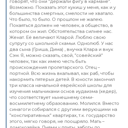
говорят, что они ”держали фигу в кармане”.
Возможно. Показать этот кукиш у меня, как и у
большинства смертных, смелости не хватало.
Что было, то было. О прошлом не жалею.
Покаяться должен не человек, а общество, в
котором он жил. Обстоятельства силнее нас.
Женат. Её величают Кларой. Люблю свою
супругу со школьной скамьи. Однолюб. У нас
два сына (Гриша, Дима) , внучка Клара и внук
Сэм. Я, можно сказать, свой, ”совейский”
человек, так как имею честь быть
происхождения пролетарского. Отец –
портной. Всю жизнь вкалывал, как раб, чтобы
накормить пятерых детей. В юности закончил
три класса начальной еврейской школы для
изучения мальчиками основ иудаизма (хедер),
что соответствует нынешнему семи-
восьмилетнему образованию. Молился. Вместо
синагоги собирался с другими верующими на
”конспиративных” квартирах, т.к. государство
этого, мягко говоря, не поощряло. Мать –
домохозяйка. Днями у плиты, заботы по