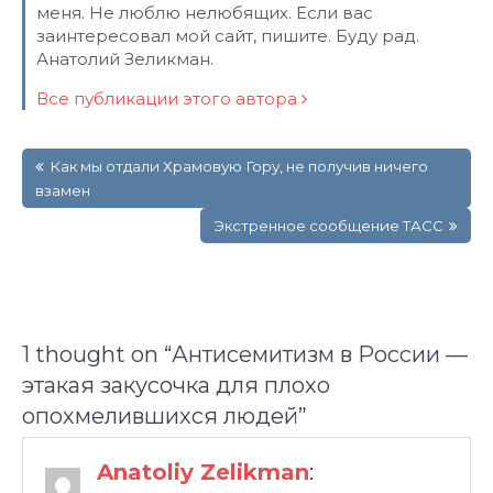
меня. Не люблю нелюбящих. Если вас
заинтересовал мой сайт, пишите. Буду рад.
Анатолий Зеликман.
Все публикации этого автора
Навигация
Как мы отдали Храмовую Гору, не получив ничего
по
взамен
записям
Экстренное сообщение ТАСС
1 thought on “
Антисемитизм в России —
этакая закусочка для плохо
опохмелившихся людей
”
Anatoliy Zelikman
: