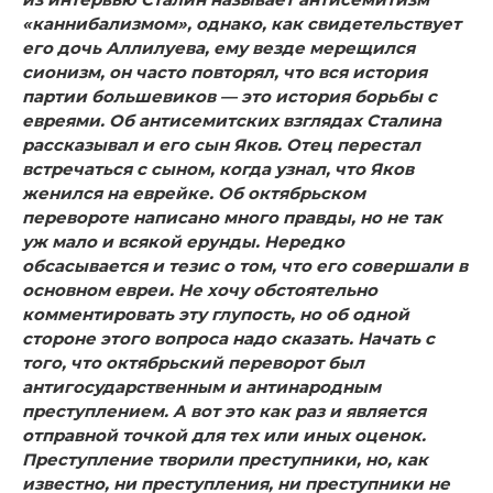
«каннибализмом», однако, как свидетельст­вует
его дочь Аллилуева, ему везде мерещился
сионизм, он часто повторял, что вся история
партии большевиков — это история борьбы с
евреями. Об антисемитских взглядах Ста­лина
рассказывал и его сын Яков. Отец перестал
встречаться с сыном, когда узнал, что Яков
женился на еврейке. Об октябрьском
перевороте написано много правды, но не так
уж мало и всякой ерунды. Нередко
обсасывается и те­зис о том, что его совершали в
основном евреи. Не хочу об­стоятельно
комментировать эту глупость, но об одной
сторо­не этого вопроса надо сказать. Начать с
того, что октябрь­ский переворот был
антигосударственным и антинародным
преступлением. А вот это как раз и является
отправной точ­кой для тех или иных оценок.
Преступление творили пре­ступники, но, как
известно, ни преступления, ни преступни­ки не