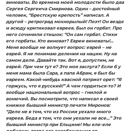
виноваты. Во времена моей молодости было два
Сергея Сергеича Смирнова. Один – достойный
человек, “Брестскую крепость” написал. А
другой – ретроград мохнорылый! Поэт! Он везде
и всюду критиковал евреев. Был он горбат. Про
него сочинили стишок: “Он сам горбат. Стихи
его горбаты. Кто виноват? Евреи виноваты!…
Меня вообще не волнует вопрос: еврей – не
еврей. Я не понимаю деления на нации. Ну на
самом деле. Давайте так. Вот я, допустим, не
еврей. При чем тут я? Это моя заслуга? Если б у
меня мама была Сара, а папа Абрам, я был бы
евреем. Какой-нибудь квасной патриот орет: “Я
горжусь, что я русский!” А чем гордиться-то? И
вообще национальный вопрос – гнилой и
вонючий. Вы посмотрите, что написал в своей
книжке бывший министр печати Миронов:
“Дело не в том, что из России уехало много
евреев. Беда в том, что они уехали не все…” Это
бывший министр при Ельцине! Мы еле-еле
добились тогда его освобождения от