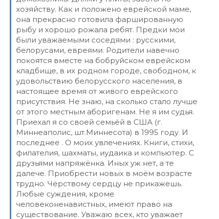
хозяйству. Как и положено еврейской маме,
она прекрасно готовила фаршированную
рыбу и хорошо рожала ребят. Предки мои
были уважаемыми соседями : русскими,
белорусами, евреями. Родители навечно
покоятся вместе на бобруйском еврейском
кладбище, в их родном городе, свободном, к
удовольствию белорусского населения, в
настоящее время от живого еврейского
присутствия. Не знаю, на сколько стало лучше
от этого местным аборигенам. Не я им судья.
Приехал я со своей семьёй в США (г.
Миннеаполис, шт.Миннесота) в 1995 году. И
последнее . О моих увлечениях. Книги, стихи,
филателия, шахматы, иудаика и компьютер. С
друзьями напряжёнка. Иных уж нет, а те
далече. Приобрести новых в моём возрасте
трудно. Чёрствому сердцу не прикажешь.
Любые суждения, кроме
человеконенавистных, имеют право на
существование. Уважаю всех, кто уважает