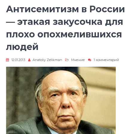
Антисемитизм в России
— этакая закусочка для
плохо опохмелившихся
людей
к
12.01.2013
Anatoliy Zelikman
Мнение
1 комментарий
записи
Антисем
в
России
—
этакая
закусочк
для
плохо
опохмел
людей