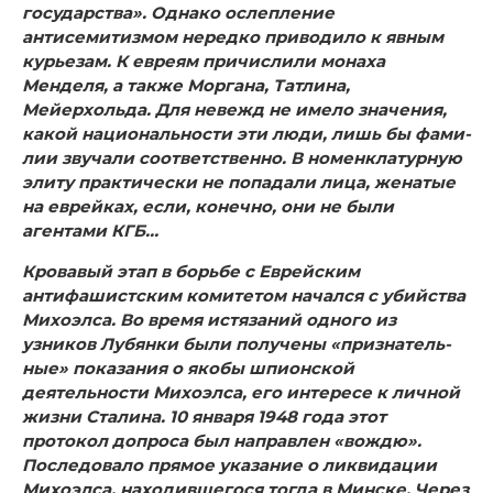
государства». Од­нако ослепление
антисемитизмом нередко приводило к яв­ным
курьезам. К евреям причислили монаха
Менделя, а также Моргана, Татлина,
Мейерхольда. Для невежд не имело значения,
какой национальности эти люди, лишь бы фами­
лии звучали соответственно. В номенклатурную
элиту прак­тически не попадали лица, женатые
на еврейках, если, ко­нечно, они не были
агентами КГБ…
Кровавый этап в борьбе с Еврейским
антифашистским комитетом начался с убийства
Михоэлса. Во время истяза­ний одного из
узников Лубянки были получены «признатель­
ные» показания о якобы шпионской
деятельности Михоэлса, его интересе к личной
жизни Сталина. 10 января 1948 года этот
протокол допроса был направлен «вождю».
Последовало прямое указание о ликвидации
Михоэлса, находившегося тогда в Минске. Через