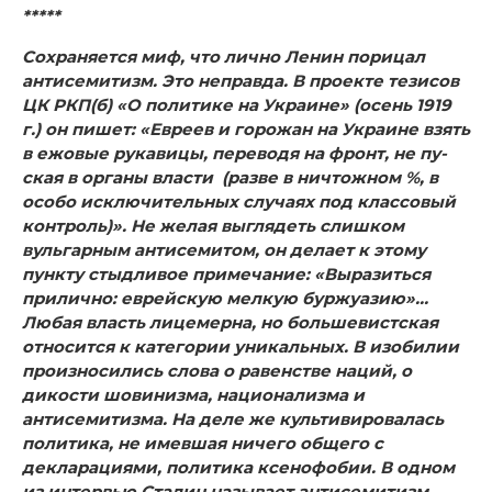
*****
Сохраняется миф, что лично Ленин порицал
антисемитизм. Это неправда. В проекте тезисов
ЦК РКП(б) «О политике на Украине» (осень 1919
г.) он пишет: «Евреев и горожан на Ук­раине взять
в ежовые рукавицы, переводя на фронт, не пу­
ская в органы власти
(разве в ничтожном %, в
особо исклю­чительных случаях под классовый
контроль)». Не желая вы­глядеть слишком
вульгарным антисемитом, он делает к это­му
пункту стыдливое примечание: «Выразиться
прилично: еврейскую мелкую буржуазию»…
Любая власть лицемерна, но боль­шевистская
относится к категории уникальных. В изобилии
произносились слова о равенстве наций, о
дикости шовиниз­ма, национализма и
антисемитизма. На деле же культивиро­валась
политика, не имевшая ничего общего с
декларациями, политика ксенофобии. В одном
из интервью Сталин называ­ет антисемитизм