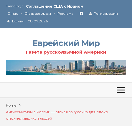
Trending :
Соглашение США с Ираном
•
•
Технология Революции в Иране
О нас
Стать автором
Реклама
Регистрация
Войти
08.07.2026
От Ирана до Ливана и Газы
Еврейский Мир
Газета русскоязычной Америки
Home
Антисемитизм в России — этакая закусочка для плохо
опохмелившихся людей