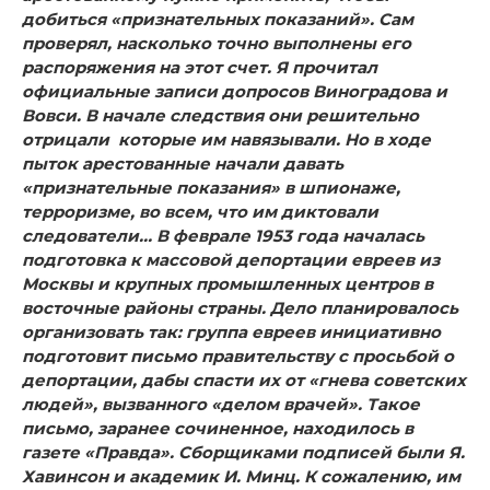
добиться «признательных показа­ний». Сам
проверял, насколько точно выполнены его
распо­ряжения на этот счет. Я прочитал
официальные записи до­просов Виноградова и
Вовси. В начале следствия они реши­тельно
отрицали
которые им навязывали. Но в ходе
пыток арестованные начали давать
«признательные показания» в шпионаже,
терроризме, во всем, что им дикто­вали
следователи… В феврале 1953 года началась
подготовка к массовой де­портации евреев из
Москвы и крупных промышленных центров в
восточные районы страны. Дело планировалось
организовать так: группа евреев инициативно
подготовит письмо правительству с просьбой о
депортации, дабы спасти их от «гнева советских
людей», вызванного «делом врачей». Такое
письмо, заранее сочиненное, находилось в
газете «Правда». Сборщиками подписей были Я.
Хавинсон и акаде­мик И. Минц. К сожалению, им