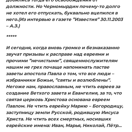
должности. Но Черномырдин почему-то долго
не хотел его отпускать, буквально вцепился в
него.(Из интервью в газете ”Известия” 30.11.2003
– А.З.)
*****
И сегодня, когда вновь громко и безнаказанно
звучат призывы к расправе над евреями и
прочими ”нечистыми”, священнослужителям
нашим не грех почаще напоминать пастве
заветы апостола Павла о том, что все люди –
избранники Божьи, ”святы и возлюблены”.
Негоже нам, православным, не чтить евреев за
создание Ветхого завета и Евангелия, за то, что
святая церковь Христова основана евреем
Павлом. Не чтить еврейку Марию – Богородицу,
заступницу земли Русской, родившую Иисуса
Христа. Не чтить всех смертных, носивших
еврейские имена: Иван, Марья, Николай, Пётр…