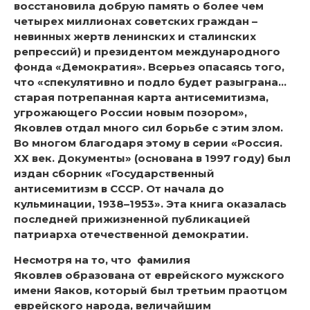
восстановила добрую память о более чем
четырех миллионах советских граждан –
невинных жертв ленинских и сталинских
репрессий) и президентом международного
фонда «Демократия». Всерьез опасаясь того,
что
«спекулятивно и подло будет разыграна…
старая потрепанная карта антисемитизма,
угрожающего России новым позором
»,
Яковлев отдал много сил борьбе с этим злом.
Во многом благодаря этому в серии «Россия.
ХХ век. Документы» (основана в 1997 году) был
издан сборник «Государственный
антисемитизм в СССР. От начала до
кульминации, 1938–1953». Эта книга оказалась
последней прижизненной публикацией
патриарха отечественной демократии.
Несмотря на то, что фамилия
Яковлев
образована от еврейского мужского
имени Яаков, который был третьим праотцом
еврейского народа, величайшим