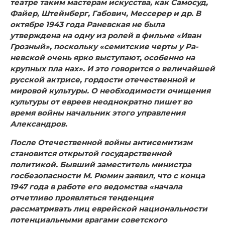
театре таким мастерам искусства, как Самосуд,
Файер, Штейнберг, Габович, Мессерер и др. В
октябре 1943 года Раневская не была
утверждена на одну из ролей в фильме «Иван
Грозный», поскольку «семитские черты у Ра­
невской очень ярко выступают, особенно на
крупных пла нах». И это говорится о величайшей
русской актрисе, гор­дости отечественной и
мировой культуры. О необходимости очищения
культуры от евреев неоднократно пишет во
время войны начальник этого управления
Александров.
После Отечественной войны антисемитизм
становится от­крытой государственной
политикой. Бывший заместитель министра
госбезопасности М. Рюмин заявил, что с конца
1947 года в работе его ведомства «начала
отчетливо прояв­ляться тенденция
рассматривать лиц еврейской националь­ности
потенциальными врагами советского