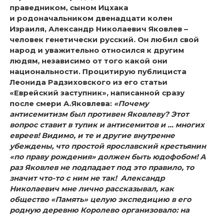
праведником, сыном Ицхака
и
родоначальником двенадцати колен
Израиля, Александр Николаевич Яковлев –
человек генетически русский. Он любил свой
народ и уважительно относился к другим
людям, независимо от того какой они
национальности. Процитирую публициста
Леонида Радзиховского из его статьи
«Еврейский заступник», написанной сразу
после смери А.Яковлева:
«Почему
антисемитизм был противен Яковлеву? Этот
вопрос ставит в тупик и антисемитов и … многих
евреев! Видимо, и те и другие внутренне
убеждены, что простой ярославский крестьянин
«по праву рождения» должен быть юдофобом! А
раз Яковлев не подпадает под это правило, то
значит что-то с ним не так! Александр
Николаевич мне лично рассказывал, как
общество «Память» целую экспедицию в его
родную деревню Королево организовало: на