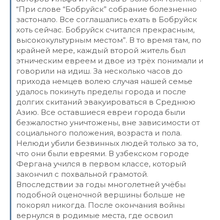
“При слове “Бобруйск” собрание болезненно
застонало. Все соглашались ехать в Бобруйск
хоть сейчас. Бобруйск считался прекрасным,
высококультурным местом”. В то время там, по
крайней мере, каждый второй житель был
этническим евреем и двое из трёх понимали и
говорили на идиш. За несколько часов до
прихода немцев волею случая нашей семье
удалось покинуть пределы города и после
долгих скитаний эвакуироваться в Среднюю
Азию. Все оставшиеся евреи города были
безжалостно уничтожены, вне зависимости от
социального положения, возраста и пола.
Нелюди убили безвинных людей только за то,
что они были евреями. В узбекском городе
Фергана учился в первом классе, который
закончил с похвальной грамотой.
Впоследствии за годы многолетней учёбы
подобной оценочной вершины больше не
покорял никогда. После окончания войны
вернулся в родимые места, где освоил