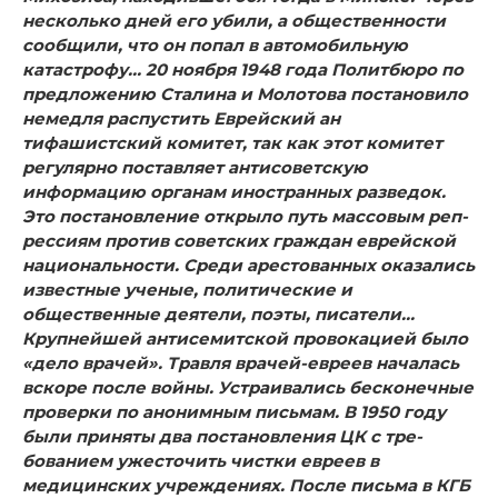
несколько дней его убили, а обще­ственности
сообщили, что он попал в автомобильную
катаст­рофу… 20 ноября 1948 года Политбюро по
предложению Сталина и Молотова постановило
немедля распустить Еврейский ан
тифашистский комитет, так как этот комитет
регулярно пос­тавляет антисоветскую
информацию органам иностранных разведок.
Это постановление открыло путь массовым реп­
рессиям против советских граждан еврейской
национально­сти. Среди арестованных оказались
известные ученые, поли­тические и
общественные деятели, поэты, писатели…
Крупнейшей антисемитской провокацией было
«дело вра­чей». Травля врачей-евреев началась
вскоре после войны. Устраивались бесконечные
проверки по анонимным пись­мам. В 1950 году
были приняты два постановления ЦК с тре­
бованием ужесточить чистки евреев в
медицинских учреж­дениях. После письма в КГБ