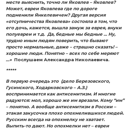
месте выяснить, точно ли Яковлев – Яковлев?
Может, евреи Яковлева где по дороге
подменили Янкелевичем? Другая версия
«отсупничества Яковлева» состояла в том, что
его дочь, кажется, вышла замуж за еврея, внуки
полуевреи и т.д. Да, бедные мы бедные … Ну,
трудно иным людям поверить, что бывают
просто нормальные, даже – страшно сказать! –
хорошие люди. Понятно – всех по себе меряют
…»
Послушаем Александра Николаевича.
*****
В первую очередь это (дело Березовского,
Гусинского, Ходарковского – А.З.)
воспринимается как антисемитизм. И многие
радуются: мол, хорошо же им врезали. Кому “им”
– понятно. А вообще антисемитизм в России –
этакая закусочка плохо опохмелившихся людей.
Русским всегда на опохмелку не хватает.
Выпить-то дают. Но опохмелки нет – евреи