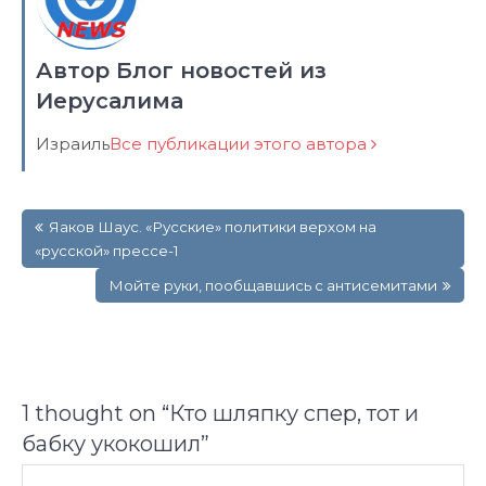
Автор Блог новостей из
Иерусалима
Израиль
Все публикации этого автора
Навигация
Яаков Шаус. «Русские» политики верхом на
по
«русской» прессе-1
записям
Мойте руки, пообщавшись с антисемитами
1 thought on “
Кто шляпку спер, тот и
бабку укокошил
”