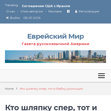
Trending :
Соглашение США с Ираном
•
•
Технология Революции в Иране
О нас
Стать автором
Реклама
Регистрация
Войти
08.09.2026
От Ирана до Ливана и Газы
Еврейский Мир
Газета русскоязычной Америки
Home
Кто шляпку спер, тот и бабку укокошил
Кто шляпку спер, тот и