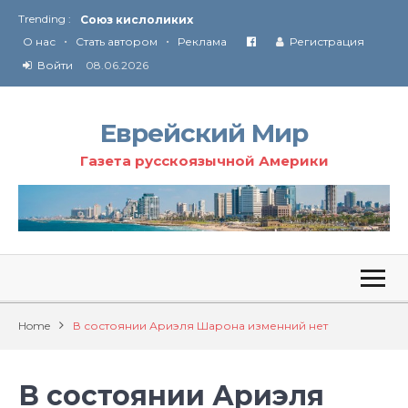
Trending :
Союз кислоликих
•
•
Соглашение США с Ираном
О нас
Стать автором
Реклама
Регистрация
Технология Революции в Иране
Войти
08.06.2026
От Ирана до Ливана и Газы
Еврейский Мир
Газета русскоязычной Америки
Home
В состоянии Ариэля Шарона изменний нет
В состоянии Ариэля