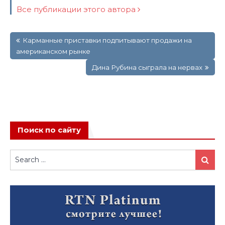
Все публикации этого автора
Навигация
Карманные приставки подпитывают продажи на
по
американском рынке
записям
Дина Рубина сыграла на нервах
Поиск по сайту
Search
Search
for: